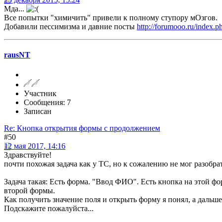
Мда...
Все попытки "химичить" привели к полному ступору мОзгов.
Добавили пессимизма и давние посты
http://forumooo.ru/index.p
rausNT
Участник
Сообщения: 7
Записан
Re: Кнопка открытия формы с продолжением
#50
12 мая 2017, 14:16
Здравствуйте!
почти похожая задача как у ТС, но к сожалению не мог разобрат
Задача такая: Есть форма. "Ввод ФИО". Есть кнопка на этой ф
второй формы.
Как получить значение поля и открыть форму я понял, а дальше 
Подскажите пожалуйста...