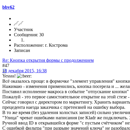
bbv62
Участник
Сообщения: 30
Расположение: г. Кострома
Записан
Re: Кнопка открытия формы с продолжением
#47
18 декабря 2015, 16:38
Yessss!
Всё оказалось проще: в формочке "элемент управления" кнопк
Нажимаю - изменения применились, кнопка посерела и ... жела
Поставил исполнение макроса в событие "отпускание кнопки" (ч
Пожалуй - это первое самостоятельное открытие на этой стезе -
Сейчас говорил с директором по маркетингу. Хранить варианты з
прецедента наезда заказчика с претензией на ошибку выбора.
В то же время (без удаления холостых записей) сильно увеличи
"Улица" чреват ошибками написания (не Kladr же подключать. Х
Ручной ввод ID в открывшейся форме "с пустым счётчиком" нев
С ошибкой фильтра "при разрыве значений ключа" не разобрался. "