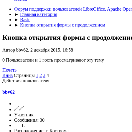
Форум поддержки пользователей LibreOffice, Apache Open
►
Главная категория
►
Basic
►
Кнопка открытия формы с продолжением
Кнопка открытия формы с продолжени
Автор bbv62, 2 декабря 2015, 16:58
0 Пользователи и 1 гость просматривают эту тему.
Печать
Вниз
Страницы
1
2
3
4
Действия пользователя
bbv62
Участник
Сообщения: 30
Расположение: г. Кострома