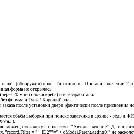
и нашёл (обнаружил) поле "Тип кнопки". Поставил значение "Со
нная форма не открылась.
ерез 20 мин головоскрёба) и всё заработало.
 без форума и Гугла! Хороший знак.
аказа после установки двери (фактически после присвоения номер
вается объём выборки при поиске заказчика в архиве - ведь и Ф
отя...).
озможен, поскольку в поле стоит "Автоназначение". Да и в жиз
record.Filter = """ID2""=" + oModel.Parent.getInt(0)" не расколо