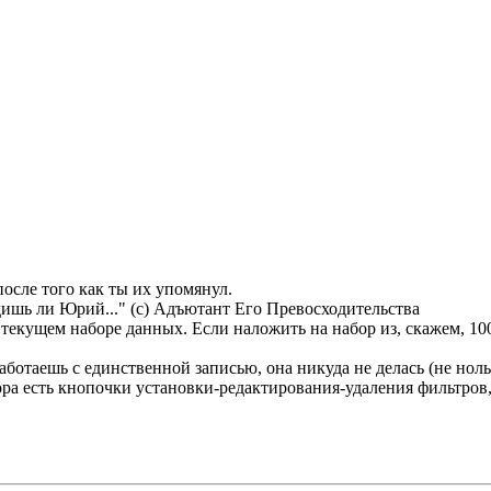
осле того как ты их упомянул.
дишь ли Юрий..." (с) Адъютант Его Превосходительства
 текущем наборе данных. Если наложить на набор из, скажем, 100
работаешь с единственной записью, она никуда не делась (не нол
тора есть кнопочки установки-редактирования-удаления фильтров,