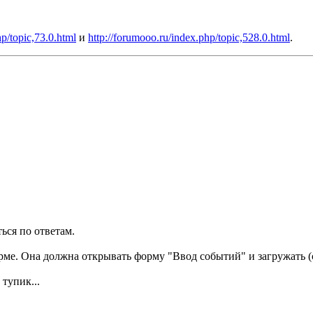
hp/topic,73.0.html
и
http://forumooo.ru/index.php/topic,528.0.html
.
ься по ответам.
орме. Она должна открывать форму "Ввод событий" и загружать (
тупик...