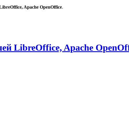
breOffice, Apache OpenOffice
.
й LibreOffice, Apache OpenOff