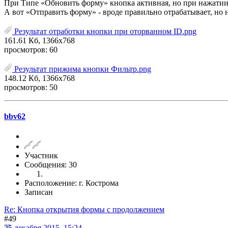
При Типе «Обновить форму» кнопка активная, но при нажатии 
А вот «Отправить форму» - вроде правильно отрабатывает, но 
Результат отработки кнопки при оторванном ID.png
161.61 Кб, 1366x768
просмотров: 60
Результат прижима кнопки Фильтр.png
148.12 Кб, 1366x768
просмотров: 50
bbv62
Участник
Сообщения: 30
Расположение: г. Кострома
Записан
Re: Кнопка открытия формы с продолжением
#49
25 декабря 2015, 15:24