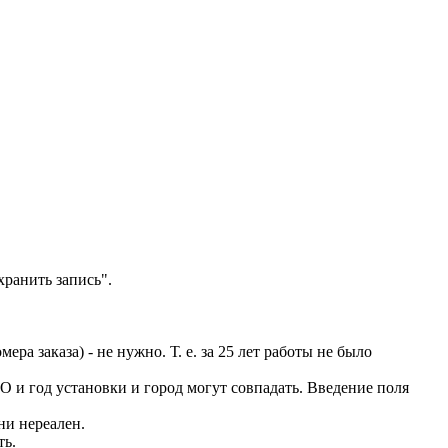
хранить запись".
а заказа) - не нужно. Т. е. за 25 лет работы не было
ИО и год установки и город могут совпадать. Введение поля
ни нереален.
ть.