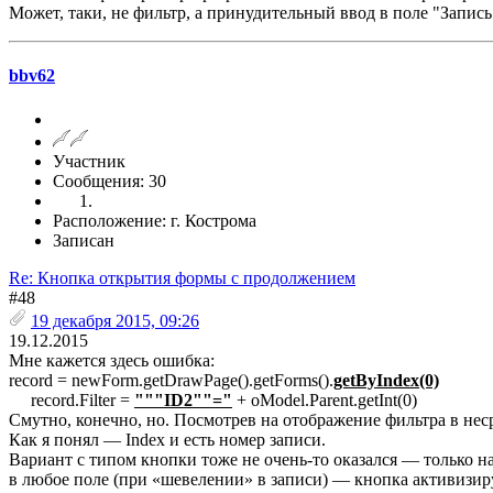
Может, таки, не фильтр, а принудительный ввод в поле "Запись
bbv62
Участник
Сообщения: 30
Расположение: г. Кострома
Записан
Re: Кнопка открытия формы с продолжением
#48
19 декабря 2015, 09:26
19.12.2015
Мне кажется здесь ошибка:
record = newForm.getDrawPage().getForms().
getByIndex(0)
record.Filter =
"""ID2""="
+ oModel.Parent.getInt(0)
Смутно, конечно, но. Посмотрев на отображение фильтра в неср
Как я понял — Index и есть номер записи.
Вариант с типом кнопки тоже не очень-то оказался — только 
в любое поле (при «шевелении» в записи) — кнопка активизир