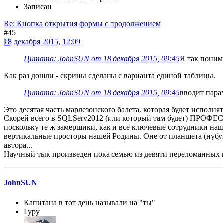
Записан
Re: Кнопка открытия формы с продолжением
#45
18 декабря 2015, 12:09
Цитата: JohnSUN от 18 декабря 2015, 09:45
Я так поним
Как раз дошли - скрины сделаны с варианта единой таблицы.
Цитата: JohnSUN от 18 декабря 2015, 09:45
вводит пара
Это десятая часть марлезонского балета, которая будет исполня
Скорей всего в SQLServ2012 (или который там будет) ПРО
поскольку те ж замерщики, как и все ключевые сотрудники наш
вертикальные просторы нашей Родины. Оне от планшета (нубука
автора...
Научный тык произведен пока семью из девяти переломанных п
JohnSUN
Капитана в тот день называли на "ты"
Гуру