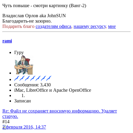
Чуть повыше - смотри картинку (Ванг-2)
Владислав Орлов aka JohnSUN
Благодарить-не зазорно.
Подарить благо
создателям офиса
,
нашему ресурсу
,
мне
rami
Гуру
Сообщения: 3,430
iMac, LibreOffice и Apache OpenOffice
Записан
Re: Файл не сохраняет вносимую информацию. Удаляет
старую.
#14
2 февраля 2016, 14:37