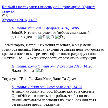
Re: Файл не сохраняет вносимую информацию. Удаляет
старую.
#13
2 февраля 2016, 14:35
Цитата: rami от 2 февраля 2016, 14:06
JohnSUN точно определил (небось сам каждый
день так делает
)
Элементарно, Ватсон! Включил телепата, а он у меня
тренированный... Иногда так лень отрывать недвижимость от
кресла и плестись через весь офис только ради двух слов
"Нажми Esc..." - очень способствует развитию интуиции...
Цитата: kompilainenn от 2 февраля 2016, 14:20
Джон - Ванга
Тогда уже "Ванг"... Жан-Клод Ванг Та-Дамм!..
Цитата: Adrian от 2 февраля 2016, 14:25
А такой нубский вопрос: Можно как-то в системе
OpenOffice выставить настройки, чтобы он все
файлы автоматом переводил из .csv в .ods или хотя
бы выдавал предупреждение.