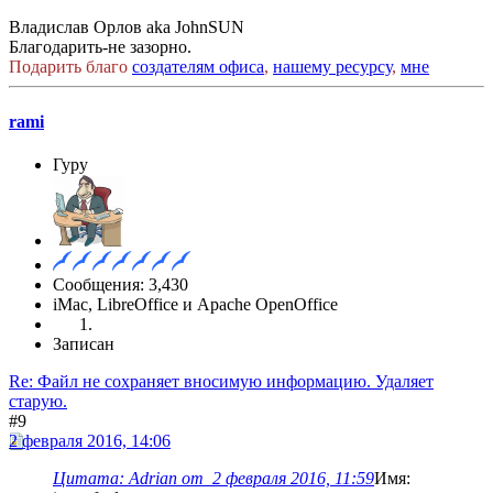
Владислав Орлов aka JohnSUN
Благодарить-не зазорно.
Подарить благо
создателям офиса
,
нашему ресурсу
,
мне
rami
Гуру
Сообщения: 3,430
iMac, LibreOffice и Apache OpenOffice
Записан
Re: Файл не сохраняет вносимую информацию. Удаляет
старую.
#9
2 февраля 2016, 14:06
Цитата: Adrian от 2 февраля 2016, 11:59
Имя: