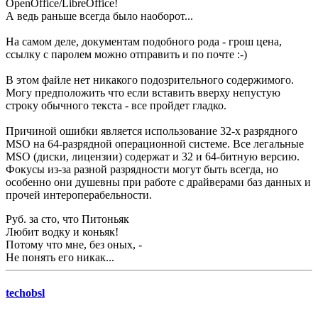
OpenOffice/LibreOffice!
А ведь раньше всегда было наоборот...
На самом деле, документам подобного рода - грош цена,
ссылку с паролем можно отправить и по почте :-)
В этом файле нет никакого подозрительного содержимого.
Могу предположить что если вставить вверху непустую
строку обычного текста - все пройдет гладко.
Причиной ошибки является использование 32-х разрядного
MSO на 64-разрядной операционной системе. Все легальные
MSO (диски, лицензии) содержат и 32 и 64-битную версию.
Фокусы из-за разной разрядности могут быть всегда, но
особенно они душевны при работе с драйверами баз данных и
прочей интероперабельности.
Руб. за сто, что Питоньяк
Любит водку и коньяк!
Потому что мне, без оных, -
Не понять его никак...
techobsl