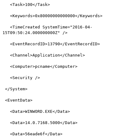
<Task>100</Task>
<Keywords>0x80000000000000</Keywords>
<TimeCreated SystemTime="2016-04-
15T09:50:24.000000000Z" />
<EventRecordID>13790</EventRecordID>
<Channel>Application</Channel>
<Computer>pcname</Computer>
<Security />
</System>
<EventData>
<Data>WINWORD.EXE</Data>
<Data>14.0.7168.5000</Data>
<Data>56eade6f</Data>