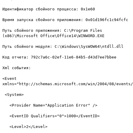
Идентификатор сбойного процесса: 0x1e60
Время запуска сбойного приложения: 0x01d196fc1c94fcfc
Путь сбойного приложения: C:\Program Files
(x86)\Microsoft Office\Office14\WINWORD.EXE
Путь сбойного модуля: C:\Windows\SysWOW64\ntdll.dll
Код отчета: 792c7a6c-02ef-11e6-84b5-d43d7ee7bbee
Xml события:
<Event
xmlns="http://schemas.microsoft.com/win/2004/08/events/
<System>
<Provider Name="Application Error" />
<EventID Qualifiers="0">1000</EventID>
<Level>2</Level>