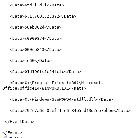
<Data>ntdll.dll</Data>
<Data>6.1.7601.23392</Data>
<Data>56eb302d</Data>
<Data>c0000374</Data>
<Data>000ce843</Data>
<Data>1e60</Data>
<Data>01d196fc1c94fcfc</Data>
<Data>C:\Program Files (x86)\Microsoft
Office\Office14\WINWORD.EXE</Data>
<Data>C:\Windows\SysWOW64\ntdll.dll</Data>
<Data>792c7a6c-02ef-11e6-84b5-d43d7ee7bbee</Data>
</EventData>
</Event>