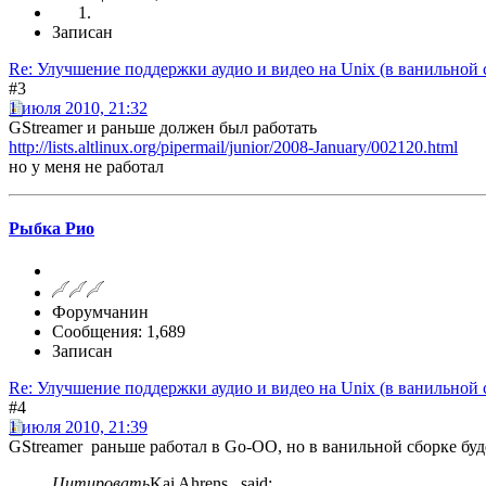
Записан
Re: Улучшение поддержки аудио и видео на Unix (в ванильной 
#3
1 июля 2010, 21:32
GStreamer и раньше должен был работать
http://lists.altlinux.org/pipermail/junior/2008-January/002120.html
но у меня не работал
Рыбка Рио
Форумчанин
Сообщения: 1,689
Записан
Re: Улучшение поддержки аудио и видео на Unix (в ванильной 
#4
1 июля 2010, 21:39
GStreamer раньше работал в Go-OO, но в ванильной сборке буд
Цитировать
Kai Ahrens said: