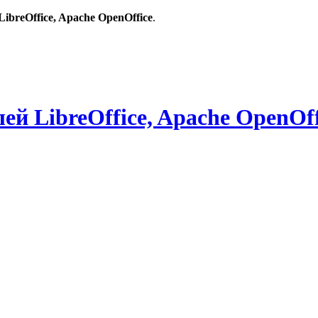
breOffice, Apache OpenOffice
.
й LibreOffice, Apache OpenOff