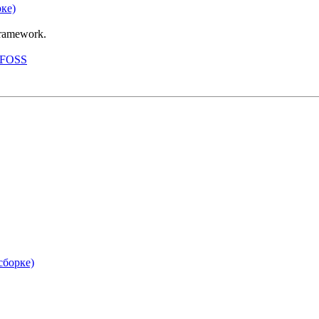
ке)
ramework.
llFOSS
сборке)