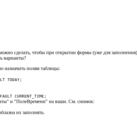
можно сделать, чтобы при открытии формы (уже для заполнения)
ть варианты?
о назначить полям таблицы:
LT TODAY;
FAULT CURRENT_TIME;
аты" и "ПолеВремени" на ваши. См. снимок:
облазна их заполнять.