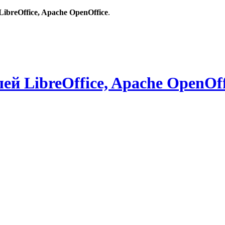
breOffice, Apache OpenOffice
.
й LibreOffice, Apache OpenOff