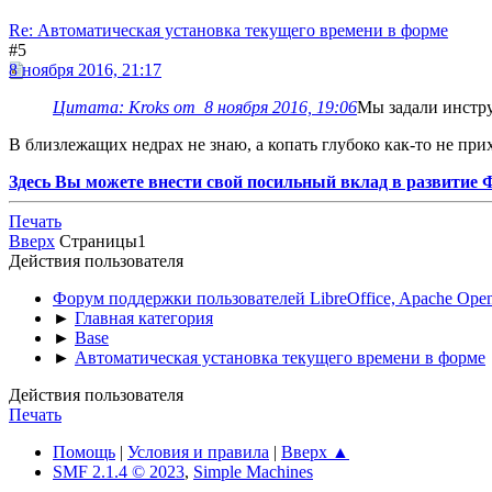
Re: Автоматическая установка текущего времени в форме
#5
8 ноября 2016, 21:17
Цитата: Kroks от 8 ноября 2016, 19:06
Мы задали инструк
В близлежащих недрах не знаю, а копать глубоко как-то не при
Здесь Вы можете внести свой посильный вклад в развитие
Печать
Вверх
Страницы
1
Действия пользователя
Форум поддержки пользователей LibreOffice, Apache Open
►
Главная категория
►
Base
►
Автоматическая установка текущего времени в форме
Действия пользователя
Печать
Помощь
|
Условия и правила
|
Вверх ▲
SMF 2.1.4 © 2023
,
Simple Machines