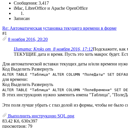
Сообщения: 3,417
iMac, LibreOffice и Apache OpenOffice
Записан
Re: Автоматическая установка текущего времени в форме
#1
8 ноября 2016, 20:20
Цитата: Kroks от 8 ноября 2016, 17:12
Подскажите, как 
ТЕКУЩИЕ дата и время. Пусть это хоть макрос будет. Ес
Для автоматической вставки текущих даты и/или времени нужн
Код
Выделить
Развернуть
ALTER TABLE "Таблица" ALTER COLUMN "ПолеДаты" SET DEFAU
для времени:
Код
Выделить
Развернуть
ALTER TABLE "Таблица" ALTER COLUMN "ПолеВремени" SET DE
В этих инструкциях нужно заменить имена "Таблица", "ПолеД
Эти поля лучше убрать с глаз долой из формы, чтобы не было с
Выполнить инструкцию SQL.png
83.42 Кб, 630x397
просмотров: 79