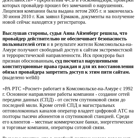
которых провайдер прошел без замечаний о нарушениях.
Лицензия компании была выдана летом 2005 г. и закончилась
30 июня 2010 г. Как заявил Ермаков, документы на получение
новой сейчас находятся у регистратора.
Выслушав стороны, судья Анна Айзенберг решила, что
провайдер действительно не обеспечивает безопасность
пользователей сети
и в результате жители Комсомольска-на-
Амуре получают свободный доступ к сайтам экстремистской
и террористической направленности. Иск прокурора был
признан обоснованным
, суд посчитал нарушенными
конституционные права граждан и для их восстановления
обязал провайдера запретить доступ к этим пяти сайтам.
(выделено welldi)
«РА РТС «Роснет» работает в Комсомольске-на-Амуре с 1992
г. Основное направление работы компании - создание сетей
передачи данных (СПД) - от систем спутниковой связи до
последней мили. Кроме сетей СПД и магистральных
оптоволоконных каналов оператор владеет цифровой АТС на
полторы тысячи абонентов и спутниковой станцией. Среди
его клиентов – местные коммерческие банки, энергетические
и торговые компании, операторы сотовой связи.