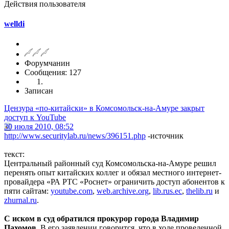
Действия пользователя
welldi
Форумчанин
Сообщения: 127
Записан
Цензура «по-китайски» в Комсомольск-на-Амуре закрыт
доступ к YouTube
30 июля 2010, 08:52
http://www.securitylab.ru/news/396151.php
-источник
текст:
Центральный районный суд Комсомольска-на-Амуре решил
перенять опыт китайских коллег и обязал местного интернет-
провайдера «РА РТС «Роснет» ограничить доступ абонентов к
пяти сайтам:
youtube.com
,
web.archive.org
,
lib.rus.ec
,
thelib.ru
и
zhurnal.ru
.
С иском в суд обратился прокурор города Владимир
Пахомов.
В его заявлении говорится, что в ходе проведенной