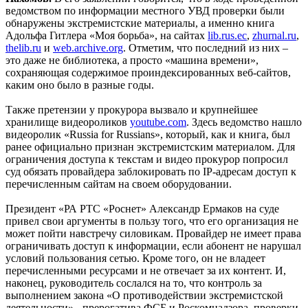
ведомством по информации местного УВД проверки были
обнаружены экстремистские материалы, а именно книга
Адольфа Гитлера «Моя борьба», на сайтах
lib.rus.ec
,
zhurnal.ru
,
thelib.ru
и
web.archive.org
. Отметим, что последний из них –
это даже не библиотека, а просто «машина времени»,
сохраняющая содержимое проиндексированных веб-сайтов,
каким оно было в разные годы.
Также претензии у прокурора вызвало и крупнейшее
хранилище видеороликов
youtube.com
. Здесь ведомство нашло
видеоролик «Russia for Russians», который, как и книга, был
ранее официально признан экстремистским материалом. Для
ограничения доступа к текстам и видео прокурор попросил
суд обязать провайдера заблокировать по IP-адресам доступ к
перечисленным сайтам на своем оборудовании.
Президент «РА РТС «Роснет» Александр Ермаков на суде
привел свои аргументы в пользу того, что его организация не
может пойти навстречу силовикам. Провайдер не имеет права
ограничивать доступ к информации, если абонент не нарушал
условий пользования сетью. Кроме того, он не владеет
перечисленными ресурсами и не отвечает за их контент. И,
наконец, руководитель сослался на то, что контроль за
выполнением закона «О противодействии экстремистской
деятельности» - прерогатива ФСБ и Роскомнадзора, проверки