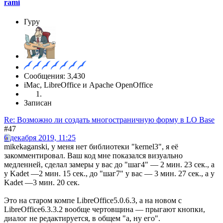
rami
Гуру
Сообщения: 3,430
iMac, LibreOffice и Apache OpenOffice
Записан
Re: Возможно ли создать многостраничную форму в LO Base
#47
6 декабря 2019, 11:25
mikekaganski, у меня нет библиотеки "kernel3", я её
закомментировал. Ваш код мне показался визуально
медленней, сделал замеры у вас до "шаг4" — 2 мин. 23 сек., а
у Kadet —2 мин. 15 сек., до "шаг7" у вас — 3 мин. 27 сек., а у
Kadet —3 мин. 20 сек.
Это на старом компе LibreOffice5.0.6.3, а на новом с
LibreOffice6.3.3.2 вообще чертовщина — прыгают кнопки,
диалог не редактируется, в общем "а, ну его".