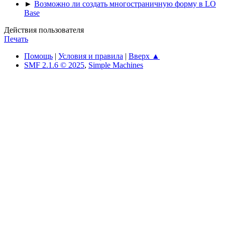
►
Возможно ли создать многостраничную форму в LO
Base
Действия пользователя
Печать
Помощь
|
Условия и правила
|
Вверх ▲
SMF 2.1.6 © 2025
,
Simple Machines