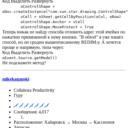
Код
Выделить
Развернуть
oControlShape =
oDoc.createInstance("com.sun.star.drawing.ControlShape"
vCell = oSheet.getCellByPosition(oCol, oRow)
oControlShape.Anchor = vCell
oControlShape.MoveProtect = True
Теперь никак не найду способа отловить адрес этой ячейки по
нажатию привязанной к нему кнопки.
"В обход"
я уже нашёл
способ, но он сродни вышеописанному REDIM-у. А хочется
проще и напрямую, типа через:
Код
Выделить
Развернуть
oEvent.Source.getModel()
Не подскажете метод?
mikekaganski
Collabora Productivity
Гуру
Сообщения: 4,017
Расположение: Хабаровск → Москва → Кассиопея
Записан