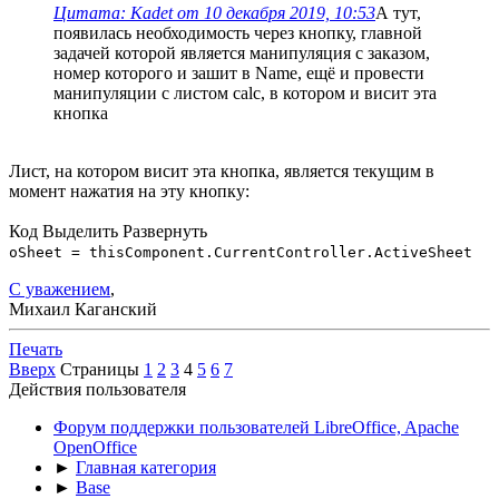
Цитата: Kadet от 10 декабря 2019, 10:53
А тут,
появилась необходимость через кнопку, главной
задачей которой является манипуляция с заказом,
номер которого и зашит в Name, ещё и провести
манипуляции с листом calc, в котором и висит эта
кнопка
Лист, на котором висит эта кнопка, является текущим в
момент нажатия на эту кнопку:
Код
Выделить
Развернуть
oSheet = thisComponent.CurrentController.ActiveSheet
С уважением
,
Михаил Каганский
Печать
Вверх
Страницы
1
2
3
4
5
6
7
Действия пользователя
Форум поддержки пользователей LibreOffice, Apache
OpenOffice
►
Главная категория
►
Base