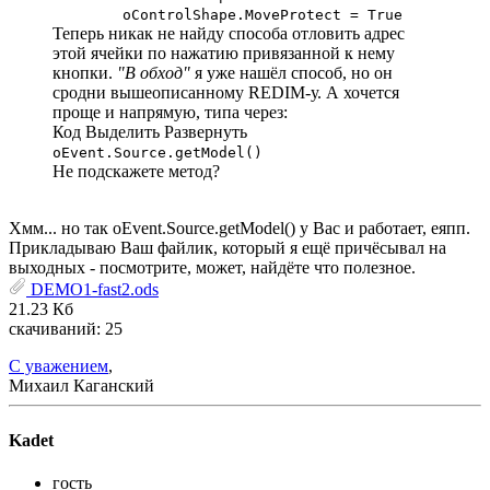
oControlShape.MoveProtect = True
Теперь никак не найду способа отловить адрес
этой ячейки по нажатию привязанной к нему
кнопки.
"В обход"
я уже нашёл способ, но он
сродни вышеописанному REDIM-у. А хочется
проще и напрямую, типа через:
Код
Выделить
Развернуть
oEvent.Source.getModel()
Не подскажете метод?
Хмм... но так oEvent.Source.getModel() у Вас и работает, еяпп.
Прикладываю Ваш файлик, который я ещё причёсывал на
выходных - посмотрите, может, найдёте что полезное.
DEMO1-fast2.ods
21.23 Кб
скачиваний: 25
С уважением
,
Михаил Каганский
Kadet
гость