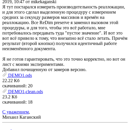
2019, 10:47 от mikekaganski
Я тут постарался измерить производительность реаллокации,
и для этого сделал выделенную процедуру с измерением
средних за секунду размеров массивов и времён на
реаллокацию. Все ReDim preserve я заменил вызовом этой
процедуры, и для того, чтобы это всё работало, мне
потребовалось передавать туда "пустое значение". И вот это
вот всё привело к тому, что внезапно всё стало летать. Причём
результат (второй кнопки) получился идентичный работе
неизменённого документа.
Я не готов гарантировать, что это точно корректно, но вот он
лист с моими экспериментами.
Добавил почищенную от замеров версию.
DEMO1.ods
22.22 Кб
скачиваний: 20
DEMO1-clean.ods
23.2 Кб
скачиваний: 18
С уважением
,
Михаил Каганский