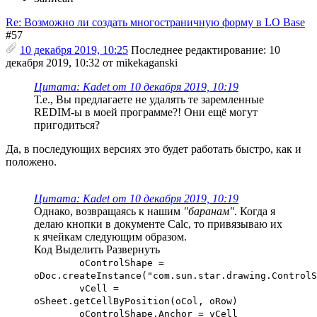
Re: Возможно ли создать многостраничную форму в LO Base
#57
10 декабря 2019, 10:25
Последнее редактирование
: 10
декабря 2019, 10:32 от mikekaganski
Цитата: Kadet от 10 декабря 2019, 10:19
Т.е., Вы предлагаете не удалять те заремленные
REDIM-ы в моей программе?! Они ещё могут
пригодиться?
Да, в последующих версиях это будет работать быстро, как и
положено.
Цитата: Kadet от 10 декабря 2019, 10:19
Однако, возвращаясь к нашим
"баранам"
. Когда я
делаю кнопки в документе Calc, то привязываю их
к ячейкам следующим образом.
Код
Выделить
Развернуть
oControlShape =
oDoc.createInstance("com.sun.star.drawing.ControlS
vCell =
oSheet.getCellByPosition(oCol, oRow)
oControlShape.Anchor = vCell