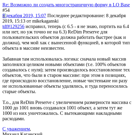
Re: Возможно ли создать многостраничную форму в LO Base
#54
8 декабря 2019, 15:07
Последнее редактирование
: 8 декабря
2019, 15:13 от mikekaganski
tdf#129256
исправил, теперь (с 6.5 - я не знаю, портить на 6.4
или нет, но уж точно не на 6.3) ReDim Preserve для
пользовательских объектов должна работать быстрее (как и
должна), чем мой хак с вынесенной функцией, в которой тип
объекта в массиве неизвестен.
Забавная там использовалась логика: сначала новый массив
заполнялся целиком новыми объектами (т.е. 100% объектов
создавалось с нуля); затем производилось восстановление тех
объектов, что были в старом массиве: при этом в позициях,
где происходило восстановление, новые чистенькие ни разу
не использованные объекты удалялись, и туда переносились
старые объекты.
Т.о., для ReDim Preserve с увеличением размерности массива с
1000 до 1001 вновь создавался 1001 объект, а затем тут же
1000 из них уничтожались. С вытекающими накладными
расходами.
С уважением
,
Михаил Каганский