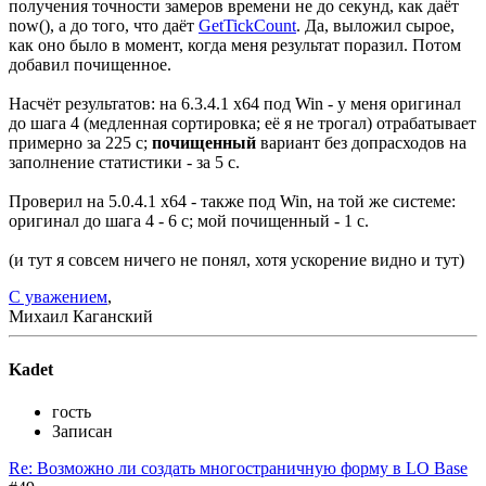
получения точности замеров времени не до секунд, как даёт
now(), а до того, что даёт
GetTickCount
. Да, выложил сырое,
как оно было в момент, когда меня результат поразил. Потом
добавил почищенное.
Насчёт результатов: на 6.3.4.1 x64 под Win - у меня оригинал
до шага 4 (медленная сортировка; её я не трогал) отрабатывает
примерно за 225 с;
почищенный
вариант без допрасходов на
заполнение статистики - за 5 с.
Проверил на 5.0.4.1 x64 - также под Win, на той же системе:
оригинал до шага 4 - 6 с; мой почищенный - 1 с.
(и тут я совсем ничего не понял, хотя ускорение видно и тут)
С уважением
,
Михаил Каганский
Kadet
гость
Записан
Re: Возможно ли создать многостраничную форму в LO Base