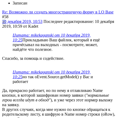
Записан
Re: Возможно ли создать многостраничную форму в LO Base
#58
10 декабря 2019, 10:53
Последнее редактирование
: 10 декабря
2019, 10:59 от Kadet
Цитата: mikekaganski от 10 декабря 2019,
10:25
Прикладываю Ваш файлик, который я ещё
причёсывал на выходных - посмотрите, может,
найдёте что полезное.
Спасибо, за помощь и содействие.
Цитата: mikekaganski от 10 декабря 2019,
10:25
но так oEvent.Source.getModel() у Вас и
работает
Да, прекрасно работает, но по нему я отлавливаю Name
кнопки, в которой зашифрован номер заявки (
"нормальные
герои всегда идут в обход"
), и уже через этот нормер выхожу
на заявку.
В других случаях, когда мне нужно по кнопке обращаться к
родительскому листу, я шифрую в Name номер строки (oRow),