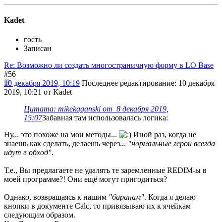
Kadet
гость
Записан
Re: Возможно ли создать многостраничную форму в LO Base
#56
10 декабря 2019, 10:19
Последнее редактирование
: 10 декабря
2019, 10:21 от Kadet
Цитата: mikekaganski от 8 декабря 2019,
15:07
Забавная там использовалась логика:
Ну,.. это похоже на мои методы...
Иной раз, когда не
знаешь как сделать,
делаешь через...
"нормальные герои всегда
идут в обход"
.
Т.е., Вы предлагаете не удалять те заремленные REDIM-ы в
моей программе?! Они ещё могут пригодиться?
Однако, возвращаясь к нашим
"баранам"
. Когда я делаю
кнопки в документе Calc, то привязываю их к ячейкам
следующим образом.