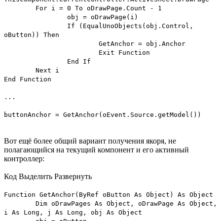
For i = 0 To oDrawPage.Count - 1
obj = oDrawPage(i)
If (EqualUnoObjects(obj.Control,
oButton)) Then
GetAnchor = obj.Anchor
Exit Function
End If
Next i
End Function
...
buttonAnchor = GetAnchor(oEvent.Source.getModel())
Вот ещё более общий вариант получения якоря, не
полагающийся на текущий компонент и его активный
контроллер:
Код
Выделить
Развернуть
Function GetAnchor(ByRef oButton As Object) As Object
Dim oDrawPages As Object, oDrawPage As Object,
i As Long, j As Long, obj As Object