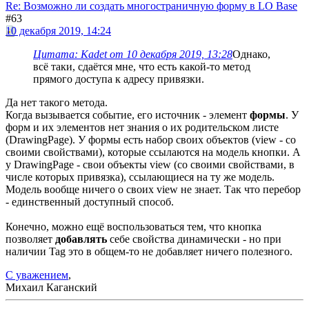
Re: Возможно ли создать многостраничную форму в LO Base
#63
10 декабря 2019, 14:24
Цитата: Kadet от 10 декабря 2019, 13:28
Однако,
всё таки, сдаётся мне, что есть какой-то метод
прямого доступа к адресу привязки.
Да нет такого метода.
Когда вызывается событие, его источник - элемент
формы
. У
форм и их элементов нет знания о их родительском листе
(DrawingPage). У формы есть набор своих объектов (view - со
своими свойствами), которые ссылаются на модель кнопки. А
у DrawingPage - свои объекты view (со своими свойствами, в
числе которых привязка), ссылающиеся на ту же модель.
Модель вообще ничего о своих view не знает. Так что перебор
- единственный доступный способ.
Конечно, можно ещё воспользоваться тем, что кнопка
позволяет
добавлять
себе свойства динамически - но при
наличии Tag это в общем-то не добавляет ничего полезного.
С уважением
,
Михаил Каганский