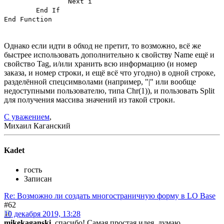
Next i
End If
End Function
Однако если идти в обход не претит, то возможно, всё же
быстрее использовать дополнительно к свойству Name ещё и
свойство Tag, и/или хранить всю информацию (и номер
заказа, и номер строки, и ещё всё что угодно) в одной строке,
разделённой спецсимволами (например, "|" или вообще
недоступными пользователю, типа Chr(1)), и пользовать Split
для получения массива значений из такой строки.
С уважением
,
Михаил Каганский
Kadet
гость
Записан
Re: Возможно ли создать многостраничную форму в LO Base
#62
10 декабря 2019, 13:28
mikekaganski
, спасибо! Самая простая идея, думаю,