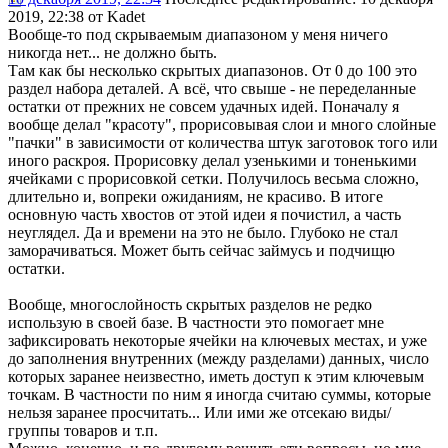
2019, 22:38 от Kadet
Вообще-то под скрываемым диапазоном у меня ничего
никогда нет... не должно быть.
Там как бы несколько скрытых диапазонов. От 0 до 100 это
раздел набора деталей. А всё, что свыше - не переделанные
остатки от прежних не совсем удачных идей. Поначалу я
вообще делал "красоту", прорисовывая слои и много слойные
"пачки" в зависимости от количества штук заготовок того или
иного раскроя. Прорисовку делал узенькими и тоненькими
ячейками с прорисовкой сетки. Получилось весьма сложно,
длительно и, вопреки ожиданиям, не красиво. В итоге
основную часть хвостов от этой идеи я почистил, а часть
неуглядел. Да и времени на это не было. Глубоко не стал
заморачиваться. Может быть сейчас займусь и подчищю
остатки.
Вообще, многослойность скрытых разделов не редко
использую в своей базе. В частности это помогает мне
зафиксировать некоторые ячейки на ключевых местах, и уже
до заполнения внутренних (между разделами) данных, число
которых заранее неизвестно, иметь доступ к этим ключевым
точкам. В частности по ним я иногда считаю суммы, которые
нельзя заранее просчитать... Или ими же отсекаю виды/
группы товаров и т.п.