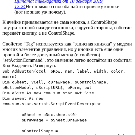
Цитата: mikekaganski от 10 декабря 2019,
12:24
Нет прямого способа найти привязку кнопки
(вот не знаю уж почему).
К ячейке привязывается не сама кнопка, а ControlShape
внутри которой находится кнопка, с другой стороны, событие
передаёт кнопку, а не ControlShape.
Свойство "Tag" используется как "записная книжка" у модели
многих элементов управления, но у кнопки есть ещё один
простой и более доступный метод (и свойство)
"setActionCommand", это значение легко достаётся из события:
Код
Выделить
Развернуть
Sub AddButton(oCol, oRow, nam, label, width, color,
macro)
Dim oSheet, vCell, oDrawPage, oControlShape,
oButtonModel, sScriptURL$, oForm, but
Dim aSize As new com.sun.star.awt.Size
Dim aEvent As new
com.sun.star.script.ScriptEventDescriptor
oSheet = oDoc.sheets(0)
oDrawPage = oSheet.DrawPage
oControlShape =