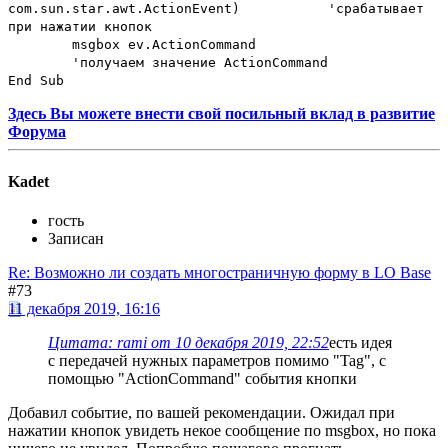
com.sun.star.awt.ActionEvent)
'срабатывает
при нажатии кнопок
msgbox ev.ActionCommand
'получаем значение ActionCommand
End Sub
Здесь Вы можете внести свой посильный вклад в развитие
Форума
Kadet
гость
Записан
Re: Возможно ли создать многостраничную форму в LO Base
#73
11 декабря 2019, 16:16
Цитата: rami от 10 декабря 2019, 22:52
есть идея
с передачей нужных параметров помимо "Tag", с
помощью "ActionCommand" события кнопки
Добавил событие, по вашей рекомендации. Ожидал при
нажатии кнопок увидеть некое сообщение по msgbox, но пока