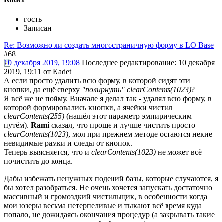
гость
Записан
Re: Возможно ли создать многостраничную форму в LO Base
#68
10 декабря 2019, 19:08
Последнее редактирование
: 10 декабря
2019, 19:11 от Kadet
А если просто удалить всю форму, в которой сидят эти
кнопки, да ещё сверху
"полирнуть"
clearContents(1023)
?
Я всё же не пойму. Вначале я делал так - удалял всю форму, в
которой формировались кнопки, а ячейки чистил
clearContents(255)
(нашёл этот параметр эмпирическим
путём).
Rami
сказал, что проще и лучше чистить просто
clearContents(1023)
, мол при прежнем методе остаются некие
невидимые рамки и следы от кнопок.
Теперь выясняется, что и
clearContents(1023)
не может всё
почистить до конца.
Дабы избежать ненужных подений базы, которые случаются, я
бы хотел разобраться. Не очень хочется запускать достаточно
массивный и громоздкий чистильщик, в особенности когда
мои юзеры весьма нетерпеливые и тыкают всё время куда
попало, не дожидаясь окончания процедур (а закрывать такие