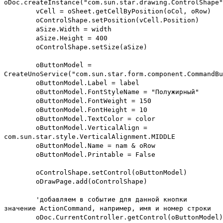
oDoc.createInstance("com.sun.star.drawing.ControlShape"
vCell = oSheet.getCellByPosition(oCol, oRow)
oControlShape.setPosition(vCell.Position)
aSize.Width = width
aSize.Height = 400
oControlShape.setSize(aSize)
oButtonModel =
CreateUnoService("com.sun.star.form.component.CommandBu
oButtonModel.Label = label
oButtonModel.FontStyleName = "Полужирный"
oButtonModel.FontWeight = 150
oButtonModel.FontHeight = 10
oButtonModel.TextColor = color
oButtonModel.VerticalAlign =
com.sun.star.style.VerticalAlignment.MIDDLE
oButtonModel.Name = nam & oRow
oButtonModel.Printable = False
oControlShape.setControl(oButtonModel)
oDrawPage.add(oControlShape)
'добавляем в событие для данной кнопки
значение ActionCommand, например, имя и номер строки
oDoc.CurrentController.getControl(oButtonModel)