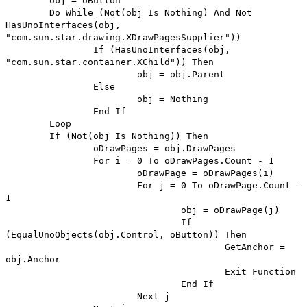
obj = oButton
Do While (Not(obj Is Nothing) And Not
HasUnoInterfaces(obj,
"com.sun.star.drawing.XDrawPagesSupplier"))
If (HasUnoInterfaces(obj,
"com.sun.star.container.XChild")) Then
obj = obj.Parent
Else
obj = Nothing
End If
Loop
If (Not(obj Is Nothing)) Then
oDrawPages = obj.DrawPages
For i = 0 To oDrawPages.Count - 1
oDrawPage = oDrawPages(i)
For j = 0 To oDrawPage.Count -
1
obj = oDrawPage(j)
If
(EqualUnoObjects(obj.Control, oButton)) Then
GetAnchor =
obj.Anchor
Exit Function
End If
Next j