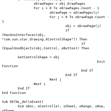
oDrawPages = obj.DrawPages
For i = 0 To oDrawPages.Count - 1
oDrawPage = oDrawPages(i)
For j = 0 To oDrawPage.Count -
1
obj = oDrawPage(j)
If
(HasUnoInterfaces(obj,
"com.sun.star.drawing.XControlShape")) Then
If
(EqualUnoObjects(obj.Control, oButton)) Then
GetControlShape = obj
Exit
Function
End If
End If
Next j
Next i
End If
End Function
Sub DETAL_del(oEvent)
Dim oDoc, oController, oSheet, oRange, oRow,
oShape