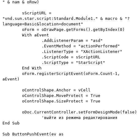
" & nam & oRow)
sScriptURL =
"vnd.sun.star.script:Standard.Module1." & macro & "?
language=Basic&location=document"
oForm = oDrawPage.getForms().getByIndex(0)
With aEvent
.AddListenerParam = "asd"
.EventMethod = "actionPerformed"
.ListenerType = "XActionListener"
.ScriptCode = sScriptURL
.ScriptType = "StarScript"
End With
oForm.registerScriptEvent(oForm.Count-1,
aEvent)
oControlShape.Anchor = vCell
oControlShape.MoveProtect = True
oControlShape.SizeProtect = True
oDoc.CurrentController.setFormDesignMode(false)
'выйти из режима редактирования
End Sub
Sub ButtonPushEvent(ev as