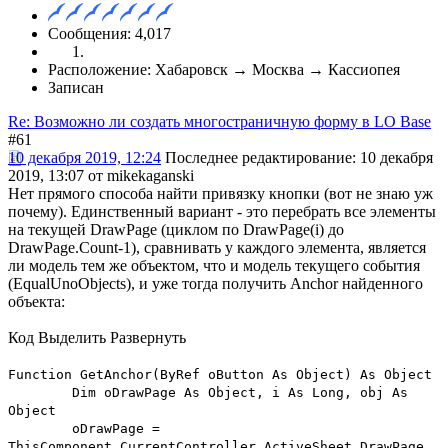
Сообщения: 4,017
Расположение: Хабаровск → Москва → Кассиопея
Записан
Re: Возможно ли создать многостраничную форму в LO Base
#61
10 декабря 2019, 12:24
Последнее редактирование
: 10 декабря
2019, 13:07 от mikekaganski
Нет прямого способа найти привязку кнопки (вот не знаю уж
почему). Единственный вариант - это перебрать все элементы
на текущей DrawPage (циклом по DrawPage(i) до
DrawPage.Count-1), сравнивать у каждого элемента, является
ли модель тем же объектом, что и модель текущего события
(EqualUnoObjects), и уже тогда получить Anchor найденного
объекта:
Код
Выделить
Развернуть
Function GetAnchor(ByRef oButton As Object) As Object
Dim oDrawPage As Object, i As Long, obj As
Object
oDrawPage =
ThisComponent.CurrentController.ActiveSheet.DrawPage