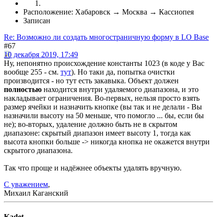
Расположение: Хабаровск → Москва → Кассиопея
Записан
Re: Возможно ли создать многостраничную форму в LO Base
#67
10 декабря 2019, 17:49
Ну, непонятно происхождение константы 1023 (в коде у Вас
вообще 255 - см.
тут
). Но таки да, попытка очистки
производится - но тут есть закавыка. Объект должен
полностью
находится внутри удаляемого диапазона, и это
накладывает ограничения. Во-первых, нельзя просто взять
размер ячейки и назначить кнопке (вы так и не делали - Вы
назначили высоту на 50 меньше, что помогло ... бы, если бы
не); во-вторых, удаление должно быть не в скрытом
диапазоне: скрытый диапазон имеет высоту 1, тогда как
высота кнопки больше -> никогда кнопка не окажется внутри
скрытого диапазона.
Так что проще и надёжнее объекты удалять вручную.
С уважением
,
Михаил Каганский
Kadet