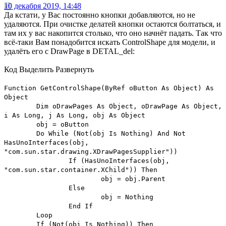
10 декабря 2019, 14:48
Да кстати, у Вас постоянно кнопки добавляются, но не
удаляются. При очистке делатей кнопки остаются болтаться, и
там их у вас накопится столько, что оно начнёт падать. Так что
всё-таки Вам понадобится искать ControlShape для модели, и
удалёть его с DrawPage в DETAL_del:
Код
Выделить
Развернуть
Function GetControlShape(ByRef oButton As Object) As
Object
Dim oDrawPages As Object, oDrawPage As Object,
i As Long, j As Long, obj As Object
obj = oButton
Do While (Not(obj Is Nothing) And Not
HasUnoInterfaces(obj,
"com.sun.star.drawing.XDrawPagesSupplier"))
If (HasUnoInterfaces(obj,
"com.sun.star.container.XChild")) Then
obj = obj.Parent
Else
obj = Nothing
End If
Loop
If (Not(obj Is Nothing)) Then