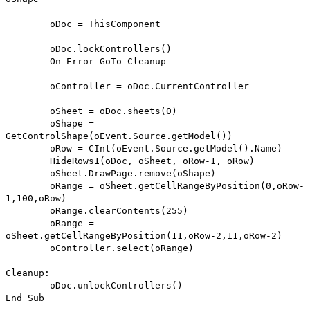
oDoc = ThisComponent
oDoc.lockControllers()
On Error GoTo Cleanup
oController = oDoc.CurrentController
oSheet = oDoc.sheets(0)
oShape =
GetControlShape(oEvent.Source.getModel())
oRow = CInt(oEvent.Source.getModel().Name)
HideRows1(oDoc, oSheet, oRow-1, oRow)
oSheet.DrawPage.remove(oShape)
oRange = oSheet.getCellRangeByPosition(0,oRow-
1,100,oRow)
oRange.clearContents(255)
oRange =
oSheet.getCellRangeByPosition(11,oRow-2,11,oRow-2)
oController.select(oRange)
Cleanup:
oDoc.unlockControllers()
End Sub