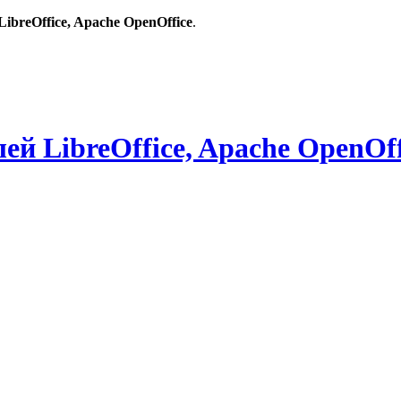
breOffice, Apache OpenOffice
.
й LibreOffice, Apache OpenOff