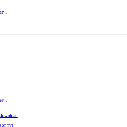
т...
т...
g/download
вот тут