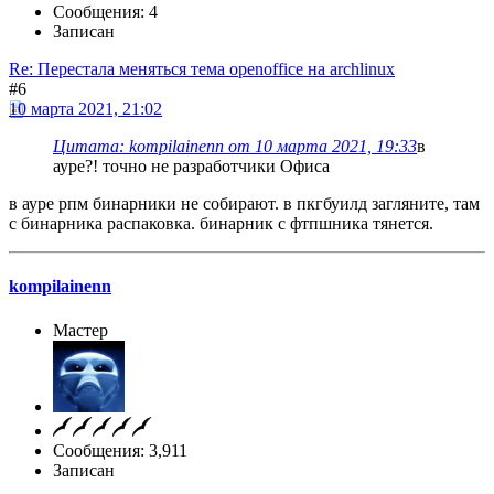
Сообщения: 4
Записан
Re: Перестала меняться тема openoffice на archlinux
#6
10 марта 2021, 21:02
Цитата: kompilainenn от 10 марта 2021, 19:33
в
ауре?! точно не разработчики Офиса
в ауре рпм бинарники не собирают. в пкгбуилд загляните, там
с бинарника распаковка. бинарник с фтпшника тянется.
kompilainenn
Мастер
Сообщения: 3,911
Записан