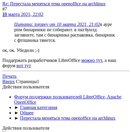
Re: Перестала меняться тема openoffice на archlinux
#7
10 марта 2021, 22:02
Цитата: toropey от 10 марта 2021, 21:02
в ауре
рпм бинарники не собирают. в пкгбуилд
загляните, там с бинарника распаковка. бинарник
с фтпшника тянется.
ок, ок. Убедили ;-)
Поддержать разработчиков LibreOffice
можно тут
, а наш
форум
вот тут
Печать
Вверх
Страницы
1
Действия пользователя
Форум поддержки пользователей LibreOffice, Apache
OpenOffice
►
Главная категория
►
Общее
►
Перестала меняться тема openoffice на archlinux
Действия пользователя