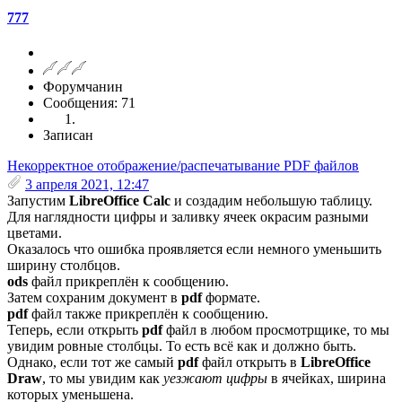
777
Форумчанин
Сообщения: 71
Записан
Некорректное отображение/распечатывание PDF файлов
3 апреля 2021, 12:47
Запустим
LibreOffice Calc
и создадим небольшую таблицу.
Для наглядности цифры и заливку ячеек окрасим разными
цветами.
Оказалось что ошибка проявляется если немного уменьшить
ширину столбцов.
ods
файл прикреплён к сообщению.
Затем сохраним документ в
pdf
формате.
pdf
файл также прикреплён к сообщению.
Теперь, если открыть
pdf
файл в любом просмотрщике, то мы
увидим ровные столбцы. То есть всё как и должно быть.
Однако, если тот же самый
pdf
файл открыть в
LibreOffice
Draw
, то мы увидим как
уезжают цифры
в ячейках, ширина
которых уменьшена.