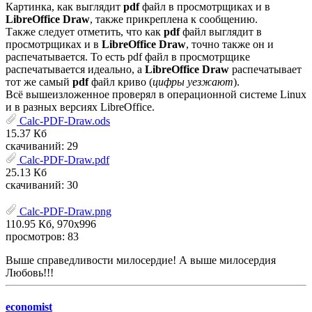
Картинка, как выглядит
pdf
файл в просмотрщиках и в
LibreOffice Draw
, также прикреплена к сообщению.
Также следует отметить, что как
pdf
файл выглядит в
просмотрщиках и в
LibreOffice Draw
, точно также он и
распечатывается. То есть pdf файл в просмотрщике
распечатывается идеально, а
LibreOffice Draw
распечатывает
тот же самый
pdf
файл криво (
цифры уезжают
).
Всё вышеизложенное проверял в операционной системе Linux
и в разных версиях LibreOffice.
Calc-PDF-Draw.ods
15.37 Кб
скачиваний: 29
Calc-PDF-Draw.pdf
25.13 Кб
скачиваний: 30
Calc-PDF-Draw.png
110.95 Кб, 970x996
просмотров: 83
Выше справедливости милосердие! А выше милосердия
Любовь!!!
economist