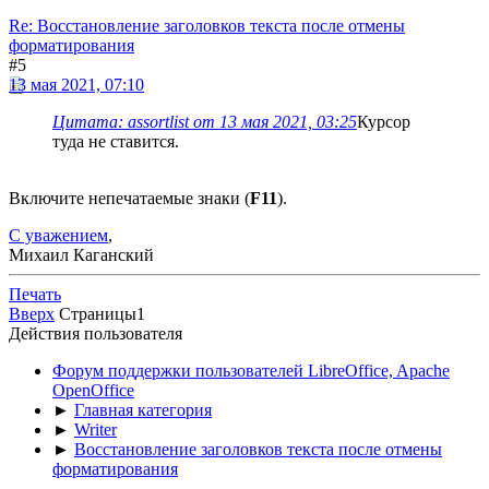
Re: Восстановление заголовков текста после отмены
форматирования
#5
13 мая 2021, 07:10
Цитата: assortlist от 13 мая 2021, 03:25
Курсор
туда не ставится.
Включите непечатаемые знаки (
F11
).
С уважением
,
Михаил Каганский
Печать
Вверх
Страницы
1
Действия пользователя
Форум поддержки пользователей LibreOffice, Apache
OpenOffice
►
Главная категория
►
Writer
►
Восстановление заголовков текста после отмены
форматирования