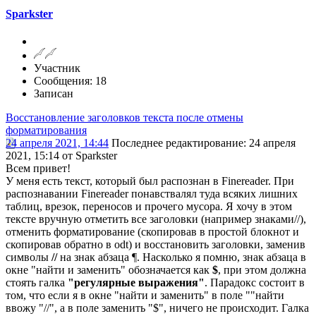
Sparkster
Участник
Сообщения: 18
Записан
Восстановление заголовков текста после отмены
форматирования
24 апреля 2021, 14:44
Последнее редактирование
: 24 апреля
2021, 15:14 от Sparkster
Всем привет!
У меня есть текст, который был распознан в Finereader. При
распознавании Finereader понавствалял туда всяких лишних
таблиц, врезок, переносов и прочего мусора. Я хочу в этом
тексте вручную отметить все заголовки (например знаками//),
отменить форматирование (скопировав в простой блокнот и
скопировав обратно в odt) и восстановить заголовки, заменив
символы
//
на знак абзаца ¶. Насколько я помню, знак абзаца в
окне "найти и заменить" обозначается как
$
, при этом должна
стоять галка
"регулярные выражения"
. Парадокс состоит в
том, что если я в окне "найти и заменить" в поле ""найти
ввожу "//", а в поле заменить "$", ничего не происходит. Галка