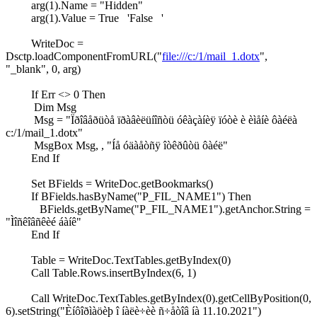
arg(1).Name = "Hidden"
arg(1).Value = True 'False '
WriteDoc =
Dsctp.loadComponentFromURL("
file:///c:/1/mail_1.dotx
",
"_blank", 0, arg)
If Err <> 0 Then
Dim Msg
Msg = "Ïðîâåðüòå ïðàâèëüíîñòü óêàçàíèÿ ïóòè è èìåíè ôàéëà
c:/1/mail_1.dotx"
MsgBox Msg, , "Íå óäàåòñÿ îòêðûòü ôàéë"
End If
Set BFields = WriteDoc.getBookmarks()
If BFields.hasByName("P_FIL_NAME1") Then
BFields.getByName("P_FIL_NAME1").getAnchor.String =
"Ìîñêîâñêèé áàíê"
End If
Table = WriteDoc.TextTables.getByIndex(0)
Call Table.Rows.insertByIndex(6, 1)
Call WriteDoc.TextTables.getByIndex(0).getCellByPosition(0,
6).setString("Èíôîðìàöèþ î íàëè÷èè ñ÷åòîâ íà 11.10.2021")