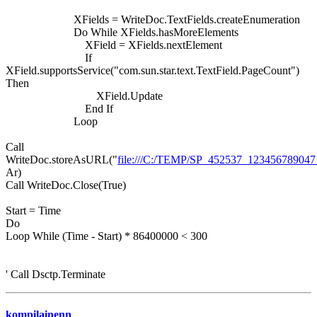
XFields = WriteDoc.TextFields.createEnumeration
Do While XFields.hasMoreElements
XField = XFields.nextElement
If
XField.supportsService("com.sun.star.text.TextField.PageCount")
Then
XField.Update
End If
Loop
Call
WriteDoc.storeAsURL("
file:///C:/TEMP/SP_452537_12345678904
Ar)
Call WriteDoc.Close(True)
Start = Time
Do
Loop While (Time - Start) * 86400000 < 300
' Call Dsctp.Terminate
kompilainenn