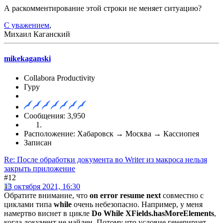
А раскомментирование этой строки не меняет ситуацию?
С уважением
,
Михаил Каганский
mikekaganski
Collabora Productivity
Гуру
Сообщения: 3,950
Расположение: Хабаровск → Москва → Кассиопея
Записан
Re: После обработки документа во Writer из макроса нельзя
закрыть приложение
#12
13 октября 2021, 16:30
Обратите внимание, что
on error resume next
совместно с
циклами типа
while
очень небезопасно. Например, у меня
намертво виснет в цикле
Do While XFields.hasMoreElements
,
когда документ не найден. Потому что условие генерирует