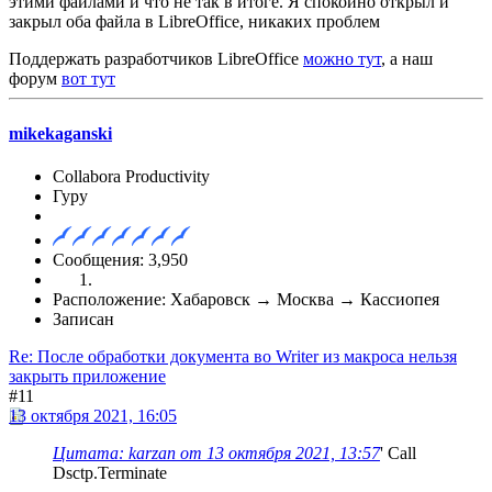
этими файлами и что не так в итоге. Я спокойно открыл и
закрыл оба файла в LibreOffice, никаких проблем
Поддержать разработчиков LibreOffice
можно тут
, а наш
форум
вот тут
mikekaganski
Collabora Productivity
Гуру
Сообщения: 3,950
Расположение: Хабаровск → Москва → Кассиопея
Записан
Re: После обработки документа во Writer из макроса нельзя
закрыть приложение
#11
13 октября 2021, 16:05
Цитата: karzan от 13 октября 2021, 13:57
' Call
Dsctp.Terminate