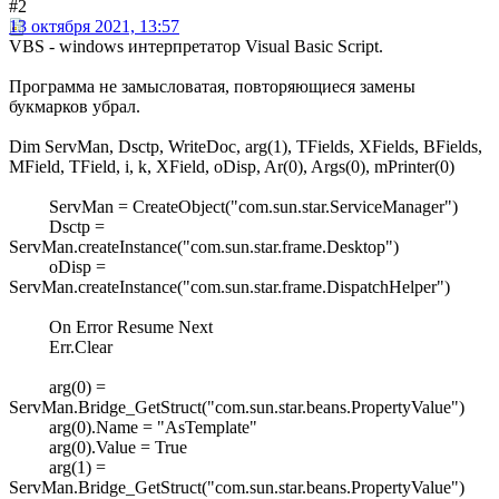
#2
13 октября 2021, 13:57
VBS - windows интерпретатор Visual Basic Script.
Программа не замысловатая, повторяющиеся замены
букмарков убрал.
Dim ServMan, Dsctp, WriteDoc, arg(1), TFields, XFields, BFields,
MField, TField, i, k, XField, oDisp, Ar(0), Args(0), mPrinter(0)
ServMan = CreateObject("com.sun.star.ServiceManager")
Dsctp =
ServMan.createInstance("com.sun.star.frame.Desktop")
oDisp =
ServMan.createInstance("com.sun.star.frame.DispatchHelper")
On Error Resume Next
Err.Clear
arg(0) =
ServMan.Bridge_GetStruct("com.sun.star.beans.PropertyValue")
arg(0).Name = "AsTemplate"
arg(0).Value = True
arg(1) =
ServMan.Bridge_GetStruct("com.sun.star.beans.PropertyValue")