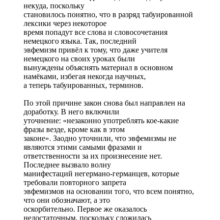
некуда, поскольку
становилось понятно, что в разряд табуированной
лексики через некоторое
время попадут все слова и словосочетания
немецкого языка. Так, последний
эвфемизм привёл к тому, что даже учителя
немецкого на своих уроках были
вынуждены объяснять материал в основном
намёками, избегая некогда научных,
а теперь табуированных, терминов.
По этой причине закон снова был направлен на
доработку. В него включили
уточнение: «незаконно употреблять кое-какие
фразы везде, кроме как в этом
законе». Заодно уточнили, что эвфемизмы не
являются этими самыми фразами и
ответственности за их произнесение нет.
Последнее вызвало волну
манифестаций негермано-германцев, которые
требовали повторного запрета
эвфемизмов на основании того, что всем понятно,
что они обозначают, а это
оскорбительно. Первое же оказалось
недостаточным, поскольку сложилась