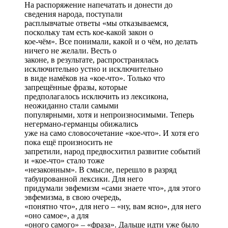
На распоряжение напечатать и донести до
сведения народа, поступали
расплывчатые ответы «мы отказываемся,
поскольку там есть кое-какой закон о
кое-чём». Все понимали, какой и о чём, но делать
ничего не желали. Весть о
законе, в результате, распространялась
исключительно устно и исключительно
в виде намёков на «кое-что». Только что
запрещённые фразы, которые
предполагалось исключить из лексикона,
неожиданно стали самыми
популярными, хотя и непроизносимыми. Теперь
негермано-германцы обижались
уже на само словосочетание «кое-что». И хотя его
пока ещё произносить не
запретили, народ предвосхитил развитие событий
и «кое-что» стало тоже
«незаконным». В смысле, перешло в разряд
табуированной лексики. Для него
придумали эвфемизм «сами знаете что», для этого
эвфемизма, в свою очередь,
«понятно что», для него – «ну, вам ясно», для него
«оно самое», а для
«оного самого» – «фраза». Дальше идти уже было