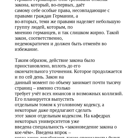
закона, который, во-первых, даёт
самому себе особые права, несовпадающие с
правами граждан Германии, а
во-вторых, теми же правами наделяет небольшую
группу людей, которым, по
мнению германцев, и так слишком жирно. Такой
закон, соответственно,
недемократичен и должен быть отменён во
избежание.
Таким образом, действие закона было
приостановлено, вплоть до его
окончательного уточнения. Которое продолжается
и по сей день. Закон на
данный момент по объему занимает почти тысячу
страниц – именно столько
требует учёт всех нюансов и возможных коллизий.
Его планируется выпустить
отдельным томом к уголовному кодексу, а
некоторые даже предлагают сделать
этот закон отдельным кодексом. На кафедрах
некоторых университетов уже
введена специальность «законоведение закона о
кое-чём». Введена впрок –
когда закон доработают, такие специалисты будут