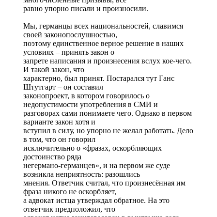
равно упорно писали и произносили.
Мы, германцы всех национальностей, славимся
своей законопослушностью,
поэтому единственное верное решение в наших
условиях – принять закон о
запрете написания и произнесения вслух кое-чего.
И такой закон, что
характерно, был принят. Постарался тут Ганс
Штутгарт – он составил
законопроект, в котором говорилось о
недопустимости употребления в СМИ и
разговорах сами понимаете чего. Однако в первом
варианте закон хотя и
вступил в силу, но упорно не желал работать. Дело
в том, что он говорил
исключительно о «фразах, оскорбляющих
достоинство ряда
негермано-германцев», и на первом же суде
возникла неприятность: разошлись
мнения. Ответчик считал, что произнесённая им
фраза никого не оскорбляет,
а адвокат истца утверждал обратное. На это
ответчик предположил, что