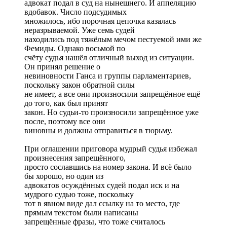
адвокат подал в суд на нынешнего. И аппеляцию
вдобавок. Число подсудимых
множилось, ибо порочная цепочка казалась
неразрываемой. Уже семь судей
находились под тяжёлым мечом пестуемой ими же
Фемиды. Однако восьмой по
счёту судья нашёл отличный выход из ситуации.
Он принял решение о
невиновности Ганса и группы парламентариев,
поскольку закон обратной силы
не имеет, а все они произносили запрещённое ещё
до того, как был принят
закон. Но судьи-то произносили запрещённое уже
после, поэтому все они
виновны и должны отправиться в тюрьму.
При оглашении приговора мудрый судья избежал
произнесения запрещённого,
просто сославшись на номер закона. И всё было
бы хорошо, но один из
адвокатов осуждённых судей подал иск и на
мудрого судью тоже, поскольку
тот в явном виде дал ссылку на то место, где
прямым текстом были написаны
запрещённые фразы, что тоже считалось