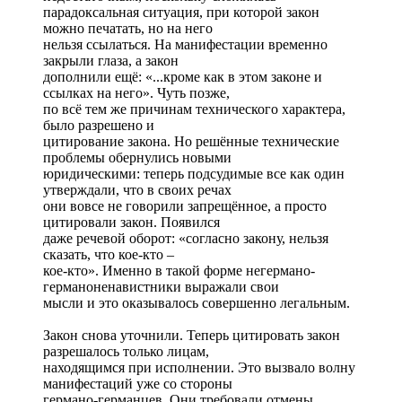
парадоксальная ситуация, при которой закон
можно печатать, но на него
нельзя ссылаться. На манифестации временно
закрыли глаза, а закон
дополнили ещё: «...кроме как в этом законе и
ссылках на него». Чуть позже,
по всё тем же причинам технического характера,
было разрешено и
цитирование закона. Но решённые технические
проблемы обернулись новыми
юридическими: теперь подсудимые все как один
утверждали, что в своих речах
они вовсе не говорили запрещённое, а просто
цитировали закон. Появился
даже речевой оборот: «согласно закону, нельзя
сказать, что кое-кто –
кое-кто». Именно в такой форме негермано-
германоненавистники выражали свои
мысли и это оказывалось совершенно легальным.
Закон снова уточнили. Теперь цитировать закон
разрешалось только лицам,
находящимся при исполнении. Это вызвало волну
манифестаций уже со стороны
германо-германцев. Они требовали отмены