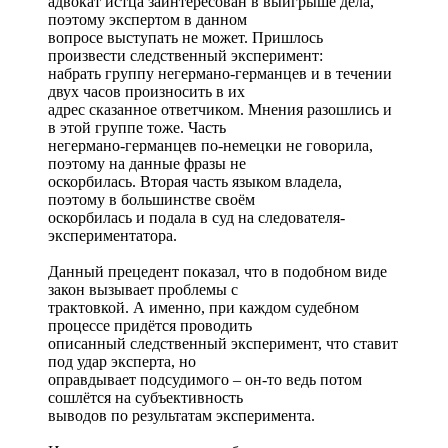
адвокат истца заинтересован в выигрыше дела,
поэтому экспертом в данном
вопросе выступать не может. Пришлось
произвести следственный эксперимент:
набрать группу негермано-германцев и в течении
двух часов произносить в их
адрес сказанное ответчиком. Мнения разошлись и
в этой группе тоже. Часть
негермано-германцев по-немецки не говорила,
поэтому на данные фразы не
оскорбилась. Вторая часть языком владела,
поэтому в большинстве своём
оскорбилась и подала в суд на следователя-
экспериментатора.
Данный прецедент показал, что в подобном виде
закон вызывает проблемы с
трактовкой. А именно, при каждом судебном
процессе придётся проводить
описанный следственный эксперимент, что ставит
под удар эксперта, но
оправдывает подсудимого – он-то ведь потом
сошлётся на субъективность
выводов по результатам эксперимента.