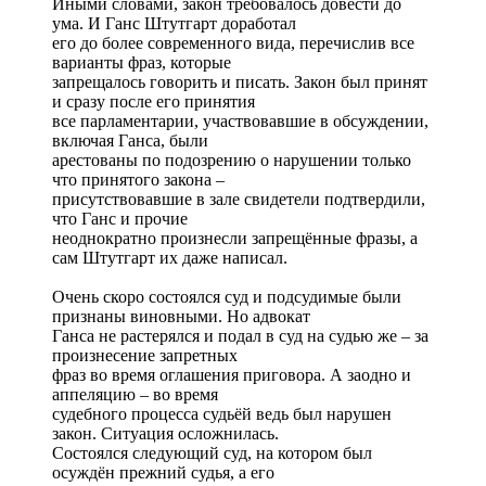
Иными словами, закон требовалось довести до
ума. И Ганс Штутгарт доработал
его до более современного вида, перечислив все
варианты фраз, которые
запрещалось говорить и писать. Закон был принят
и сразу после его принятия
все парламентарии, участвовавшие в обсуждении,
включая Ганса, были
арестованы по подозрению о нарушении только
что принятого закона –
присутствовавшие в зале свидетели подтвердили,
что Ганс и прочие
неоднократно произнесли запрещённые фразы, а
сам Штутгарт их даже написал.
Очень скоро состоялся суд и подсудимые были
признаны виновными. Но адвокат
Ганса не растерялся и подал в суд на судью же – за
произнесение запретных
фраз во время оглашения приговора. А заодно и
аппеляцию – во время
судебного процесса судьёй ведь был нарушен
закон. Ситуация осложнилась.
Состоялся следующий суд, на котором был
осуждён прежний судья, а его