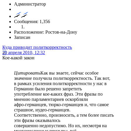
Администратор
Сообщения: 1,356
Расположение: Ростов-на-Дону
Записан
Куда приводит политкорректность
20 апреля 2010, 12:32
Кое-какой закон
Цитировать
Как вы знаете, сейчас особое
значение получила политкорректность. Так вот,
в рамках усиления политкорректности у нас в
Германии было решено запретить
употребление кое-каких фраз. Эти фразы по
мнению парламентариев оскорбляли
афро-германцев, тюрко-германцев и, что самое
страшное, иудео-германцев.
Соответственно, произносить, а тем более писать
эти фразы оказывалось
совершенно недопустимо. Но их, несмотря на
многочисленные призывы, всё