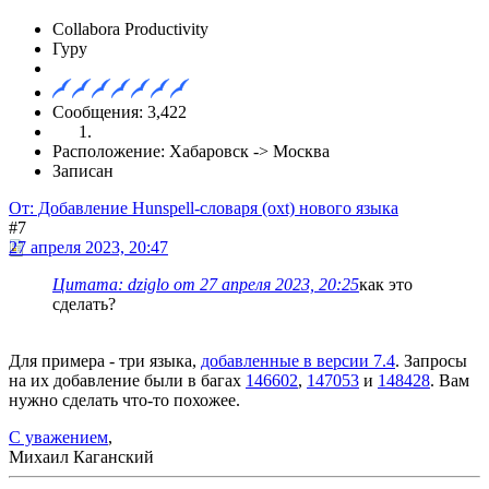
Collabora Productivity
Гуру
Сообщения: 3,422
Расположение: Хабаровск -> Москва
Записан
От: Добавление Hunspell-словаря (oxt) нового языка
#7
27 апреля 2023, 20:47
Цитата: dziglo от 27 апреля 2023, 20:25
как это
сделать?
Для примера - три языка,
добавленные в версии 7.4
. Запросы
на их добавление были в багах
146602
,
147053
и
148428
. Вам
нужно сделать что-то похожее.
С уважением
,
Михаил Каганский