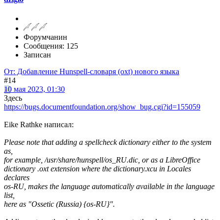
Форумчанин
Сообщения: 125
Записан
От: Добавление Hunspell-словаря (oxt) нового языка
#14
10 мая 2023, 01:30
Здесь
https://bugs.documentfoundation.org/show_bug.cgi?id=155059
Eike Rathke написал:
Please note that adding a spellcheck dictionary either to the system
as,
for example, /usr/share/hunspell/os_RU.dic, or as a LibreOffice
dictionary .oxt extension where the dictionary.xcu in Locales
declares
os-RU, makes the language automatically available in the language
list,
here as "Ossetic (Russia) {os-RU}".