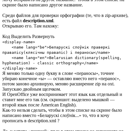
скрине было написано другое название.
Среди файлов для проверки орфографии (те, что в zip-архиве),
есть файл
description.xml
.
Открываю его. Там нахожу:
Код
Выделить
Развернуть
<display-name>
<name lang="be">Беларускі слоўнік праверкі
правапісу(клясічны правапіс) і пераносы</name>
<name lang="en">Belarusian dictionary(spelling,
hyphenation) - classic orthography</name>
</display-name>
Я меняю только одну букву в слове «пераносы», точнее
убираю конечное «ы» — оставляю вместо него «перанос»,
потом заново архивирую, меняю расширение zip на oxt.
Запускаю двойным щелчком.
И OpenOffice уже воспринимает этот язык как отдельный и
ставит мне его так (см. скриншот: выделено мышкой —
второй язык после American English).
Как-то нельзя сделать, чтобы в этом списке на скрине было
написано вместо «Беларускі слоўнік...» то, что я хочу
прописать в description.xml ?