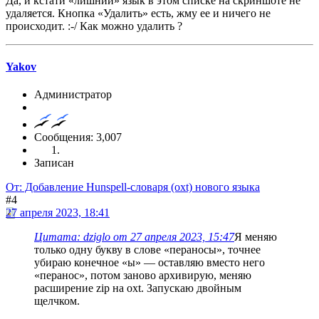
Да, и кстати «лишний» язык в этом списке на скриншоте не
удаляется. Кнопка «Удалить» есть, жму ее и ничего не
происходит. :-/ Как можно удалить ?
Yakov
Администратор
Сообщения: 3,007
Записан
От: Добавление Hunspell-словаря (oxt) нового языка
#4
27 апреля 2023, 18:41
Цитата: dziglo от 27 апреля 2023, 15:47
Я меняю
только одну букву в слове «пераносы», точнее
убираю конечное «ы» — оставляю вместо него
«перанос», потом заново архивирую, меняю
расширение zip на oxt. Запускаю двойным
щелчком.