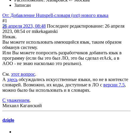
Записан
От: Добавление Hunspell-словаря (oxt) нового языка
#1
26 апреля 2023, 08:48
Последнее редактирование
: 26 апреля
2023, 08:54 от mikekaganski
Никак.
Вы можете использовать имеющийся язык, таким образом
обманув систему.
Или Вы можете попросить разработчиков добавить язык в
программу (если бы это был ЛО, это бы сделал erAck, а в
AOO - не знаю насколько это реально).
См.
этот вопрос
.
А
здесь
обсуждались искусственные языки, но не в контексте
словарей. Возможно, их коды, доступные в ЛО с
версии 7.5
,
можно было бы использовать и в словарях.
С уважением
,
Михаил Каганский
dziglo