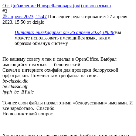
От: Добавление Hunspell-словаря (oxt) нового языка
#3
27 апреля 2023, 15:47
Последнее редактирование
: 27 апреля
2023, 15:50 от dziglo
Цитата: mikekaganski от 26 апреля 2023, 08:48
Вы
можете использовать имеющийся язык, таким
образом обманув систему.
По вашему совету я так и сделал в OpenOffice. Выбрал
имеющийся там язык — белорусский.
Скачал в интернете oxt-файл для проверки белорусской
орфографии. Поменял там три файла на свои:
be-classic.dic
be-classic.aff
hyph_be_BY.dic
Точнее свои файлы назвал этими «белорусскими» именами. И
все заработало. Спасибо.
Но возник такой вопрос.
Хочу исправить на другое название. Чтобы в этом списке на