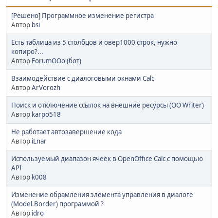
[Решено] Программное изменение регистра
Автор
bsi
Есть таблица из 5 столбцов и овер1000 строк, нужно
копиро?...
Автор
ForumOOo (бот)
Взаимодействие с диалоговыми окнами Calc
Автор
ArVorozh
Поиск и отключение ссылок на внешние ресурсы (OO Writer)
Автор
karpo518
Не работает автозавершение кода
Автор
iLnar
Используемый диапазон ячеек в OpenOffice Calc с помощью
API
Автор
k008
Изменение обрамления элемента управления в диалоге
(Model.Border) программой ?
Автор
idro