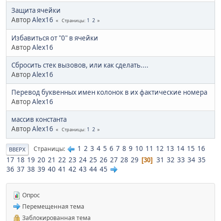
Защита ячейки
Автор
Alex16
1
2
Страницы
Избавиться от "0" в ячейки
Автор
Alex16
Сбросить стек вызовов, или как сделать....
Автор
Alex16
Перевод буквенных имен колонок в их фактические номера
Автор
Alex16
массив константа
Автор
Alex16
1
2
Страницы
1
2
3
4
5
6
7
8
9
10
11
12
13
14
15
16
Страницы
ВВЕРХ
17
18
19
20
21
22
23
24
25
26
27
28
29
31
32
33
34
35
30
36
37
38
39
40
41
42
43
44
45
Опрос
Перемещенная тема
Заблокированная тема