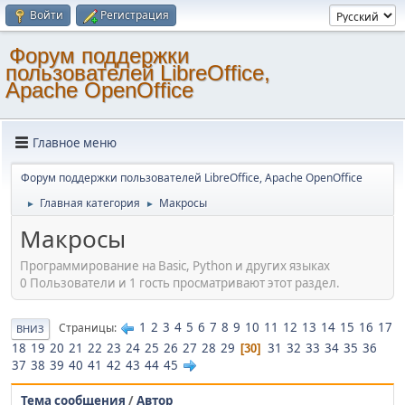
Войти
Регистрация
Форум поддержки
пользователей LibreOffice,
Apache OpenOffice
Главное меню
Форум поддержки пользователей LibreOffice, Apache OpenOffice
Главная категория
Макросы
►
►
Макросы
Программирование на Basic, Python и других языках
0 Пользователи и 1 гость просматривают этот раздел.
1
2
3
4
5
6
7
8
9
10
11
12
13
14
15
16
17
Страницы
ВНИЗ
18
19
20
21
22
23
24
25
26
27
28
29
31
32
33
34
35
36
30
37
38
39
40
41
42
43
44
45
Тема сообщения
/
Автор