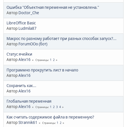
Ошибка "Объектная переменная не установлена."
Автор
Doctor_Che
LibreOffice Basic
Автор
Ludmila87
Макрос по разному работает при разных способах запуск?...
Автор
ForumOOo (бот)
Статус ячейки
Автор
Alex16
1
2
Страницы
Программно прокрутить лист в начало
Автор
Alex16
Сохранить как...
Автор
Alex16
Глобальная переменная
Автор
Alex16
1
2
3
4
Страницы
Как считать содержимое файла в переменную?
Автор
Strannik61
1
2
Страницы