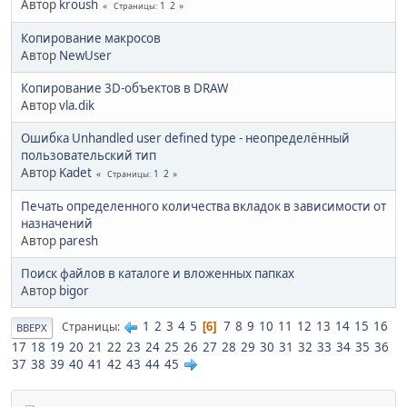
Автор
kroush
1
2
Страницы
Копирование макросов
Автор
NewUser
Копирование 3D-объектов в DRAW
Автор
vla.dik
Ошибка Unhandled user defined type - неопределённый
пользовательский тип
Автор
Kadet
1
2
Страницы
Печать определенного количества вкладок в зависимости от
назначений
Автор
paresh
Поиск файлов в каталоге и вложенных папках
Автор
bigor
1
2
3
4
5
7
8
9
10
11
12
13
14
15
16
Страницы
6
ВВЕРХ
17
18
19
20
21
22
23
24
25
26
27
28
29
30
31
32
33
34
35
36
37
38
39
40
41
42
43
44
45