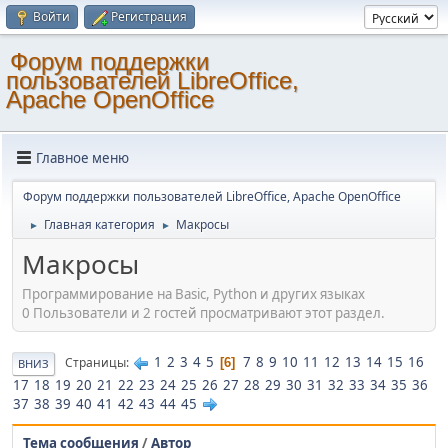
Войти
Регистрация
Форум поддержки
пользователей LibreOffice,
Apache OpenOffice
Главное меню
Форум поддержки пользователей LibreOffice, Apache OpenOffice
Главная категория
Макросы
►
►
Макросы
Программирование на Basic, Python и других языках
0 Пользователи и 2 гостей просматривают этот раздел.
1
2
3
4
5
7
8
9
10
11
12
13
14
15
16
Страницы
6
ВНИЗ
17
18
19
20
21
22
23
24
25
26
27
28
29
30
31
32
33
34
35
36
37
38
39
40
41
42
43
44
45
Тема сообщения
/
Автор