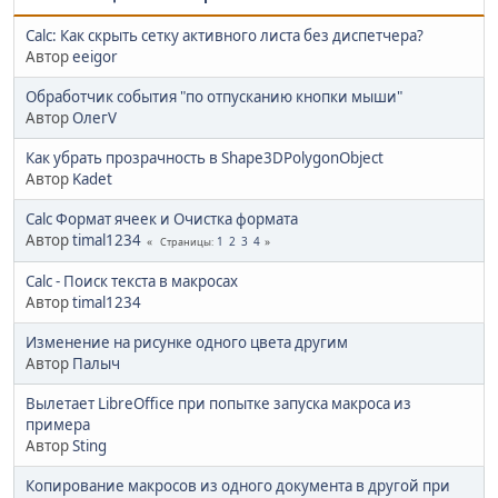
Calc: Как скрыть сетку активного листа без диспетчера?
Автор
eeigor
Обработчик события "по отпусканию кнопки мыши"
Автор
ОлегV
Как убрать прозрачность в Shape3DPolygonObject
Автор
Kadet
Calc Формат ячеек и Очистка формата
Автор
timal1234
1
2
3
4
Страницы
Calc - Поиск текста в макросах
Автор
timal1234
Изменение на рисунке одного цвета другим
Автор
Палыч
Вылетает LibreOffice при попытке запуска макроса из
примера
Автор
Sting
Копирование макросов из одного документа в другой при