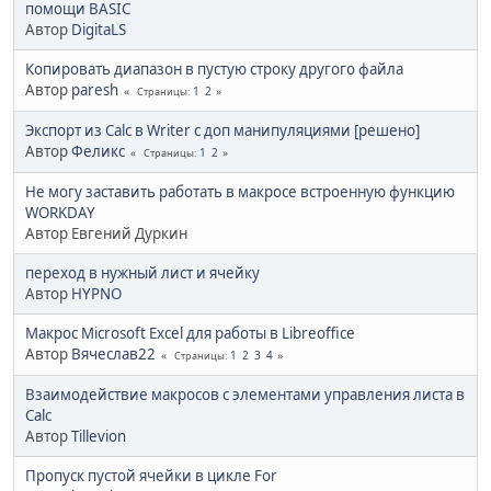
помощи BASIC
Автор
DigitaLS
Копировать диапазон в пустую строку другого файла
Автор
paresh
1
2
Страницы
Экспорт из Calc в Writer с доп манипуляциями [решено]
Автор
Феликс
1
2
Страницы
Не могу заставить работать в макросе встроенную функцию
WORKDAY
Автор Евгений Дуркин
переход в нужный лист и ячейку
Автор
HYPNO
Макрос Microsoft Excel для работы в Libreoffice
Автор
Вячеслав22
1
2
3
4
Страницы
Взаимодействие макросов с элементами управления листа в
Calc
Автор
Tillevion
Пропуск пустой ячейки в цикле For