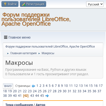
Войти
Регистрация
Форум поддержки
пользователей LibreOffice,
Apache OpenOffice
Главное меню
Форум поддержки пользователей LibreOffice, Apache OpenOffice
Главная категория
Макросы
►
►
Макросы
Программирование на Basic, Python и других языках
0 Пользователи и 1 гость просматривают этот раздел.
1
2
3
4
5
6
7
8
9
10
11
12
13
14
15
16
17
Страницы
ВНИЗ
18
19
20
21
22
23
24
25
26
27
28
29
30
31
32
33
34
35
36
37
38
39
40
41
43
44
45
42
Тема сообщения
/
Автор