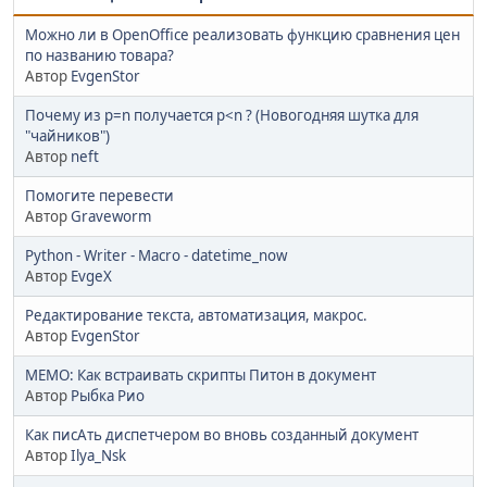
Можно ли в OpenOffice реализовать функцию сравнения цен
по названию товара?
Автор
EvgenStor
Почему из p=n получается p<n ? (Новогодняя шутка для
"чайников")
Автор
neft
Помогите перевести
Автор
Graveworm
Python - Writer - Macro - datetime_now
Автор
EvgeX
Редактирование текста, автоматизация, макрос.
Автор
EvgenStor
MEMO: Как встраивать скрипты Питон в документ
Автор
Рыбка Рио
Как писАть диспетчером во вновь созданный документ
Автор
Ilya_Nsk