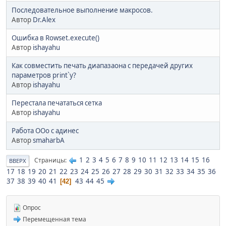
Последовательное выполнение макросов.
Автор
Dr.Alex
Ошибка в Rowset.execute()
Автор
ishayahu
Как совместить печать диапазаона с передачей других
параметров print`у?
Автор
ishayahu
Перестала печататься сетка
Автор
ishayahu
Работа ООо с адинес
Автор
smaharbA
1
2
3
4
5
6
7
8
9
10
11
12
13
14
15
16
Страницы
ВВЕРХ
17
18
19
20
21
22
23
24
25
26
27
28
29
30
31
32
33
34
35
36
37
38
39
40
41
43
44
45
42
Опрос
Перемещенная тема