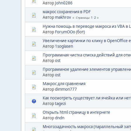
Автор
John0286
макрос сохранения в PDF
Автор
makhrov
1
2
Страницы
Нужна помощь в переводе макроса из VBA в Lib
Автор
ForumOOo (бот)
Увеличение картинки по клику в OpenOffice e
Автор
1soglasen
Программная чистка списка действий для отм
Автор
ost
Программное удаление элементов управления 
Автор
ost
Макрос для сравнения
Автор
dimmon777
Как посмотреть существует ли ячейка или нет
Автор
tagezi
Открыть html страницу в интернете
Автор
dndn
Многозадачность макроса (параллельный запу