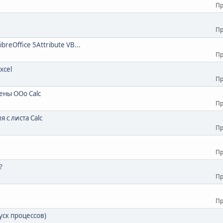
Пр
Пр
reOffice 5Attribute VB...
Пр
xcel
Пр
ены OOo Calc
Пр
с листа Calc
Пр
Пр
?
Пр
Пр
ск процессов)