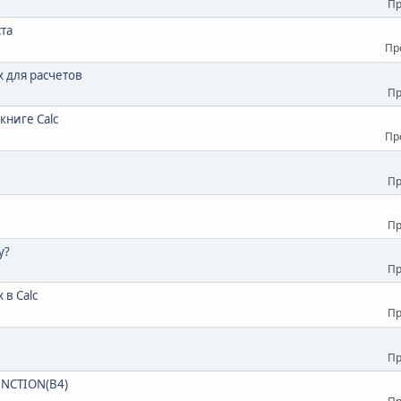
Пр
та
Пр
 для расчетов
Пр
книге Calc
Пр
Пр
Пр
у?
Пр
 в Calc
Пр
Пр
UNCTION(B4)