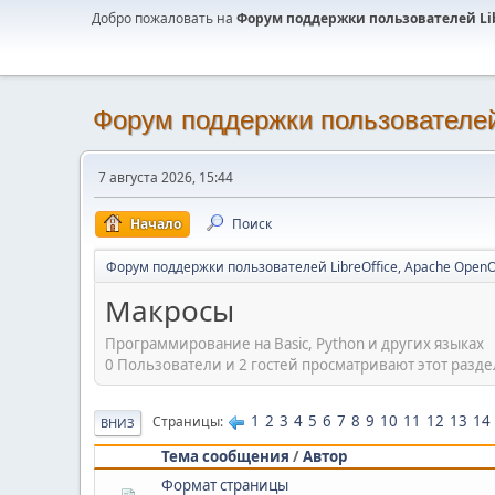
Добро пожаловать на
Форум поддержки пользователей Libr
Форум поддержки пользователей 
7 августа 2026, 15:44
Начало
Поиск
Форум поддержки пользователей LibreOffice, Apache OpenO
Макросы
Программирование на Basic, Python и других языках
0 Пользователи и 2 гостей просматривают этот разде
1
2
3
4
5
6
7
8
9
10
11
12
13
14
Страницы
ВНИЗ
Тема сообщения
/
Автор
Формат страницы