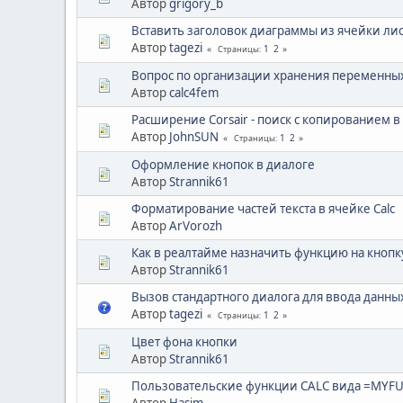
Автор
grigory_b
Вставить заголовок диаграммы из ячейки лис
Автор
tagezi
1
2
Страницы
Вопрос по организации хранения переменных
Автор
calc4fem
Расширение Corsair - поиск с копированием в 
Автор
JohnSUN
1
2
Страницы
Оформление кнопок в диалоге
Автор
Strannik61
Форматирование частей текста в ячейке Calc
Автор
ArVorozh
Как в реалтайме назначить функцию на кнопк
Автор
Strannik61
Вызов стандартного диалога для ввода данных
Автор
tagezi
1
2
Страницы
Цвет фона кнопки
Автор
Strannik61
Пользовательские функции CALC вида =MYF
Автор
Hasim