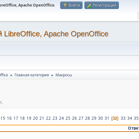
eOffice, Apache OpenOffice
.
Войти
Регистрация
LibreOffice, Apache OpenOffice
ffice
Главная категория
Макросы
►
►
л.
15
16
17
18
19
20
21
22
23
24
25
26
27
28
29
30
31
33
34
35
32
Отве