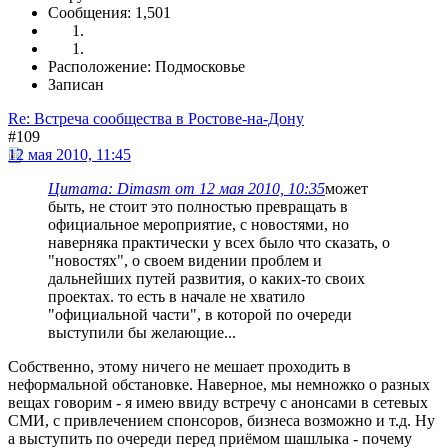
Сообщения: 1,501
Расположение: Подмосковье
Записан
Re: Встреча сообщества в Ростове-на-Дону
#109
12 мая 2010, 11:45
Цитата: Dimasm от 12 мая 2010, 10:35
может
быть, не стоит это полностью превращать в
официальное мероприятие, с новостями, но
наверняка практически у всех было что сказать, о
"новостях", о своем видении проблем и
дальнейших путей развития, о каких-то своих
проектах. то есть в начале не хватило
"официальной части", в которой по очереди
выступили бы желающие...
Собственно, этому ничего не мешает проходить в
неформальной обстановке. Наверное, мы немножко о разных
вещах говорим - я имею ввиду встречу с анонсами в сетевых
СМИ, с привлечением спонсоров, бизнеса возможно и т.д. Ну
а выступить по очереди перед приёмом шашлыка - почему