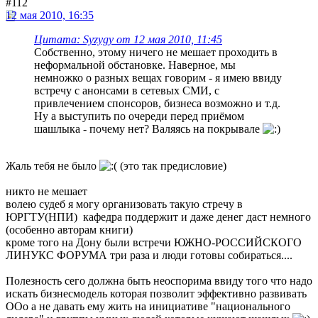
#112
12 мая 2010, 16:35
Цитата: Syzygy от 12 мая 2010, 11:45
Собственно, этому ничего не мешает проходить в
неформальной обстановке. Наверное, мы
немножко о разных вещах говорим - я имею ввиду
встречу с анонсами в сетевых СМИ, с
привлечением спонсоров, бизнеса возможно и т.д.
Ну а выступить по очереди перед приёмом
шашлыка - почему нет? Валяясь на покрывале
Жаль тебя не было
(это так предисловие)
никто не мешает
волею судеб я могу организовать такую стречу в
ЮРГТУ(НПИ) кафедра поддержит и даже денег даст немного
(особенно авторам книги)
кроме того на Дону были встречи ЮЖНО-РОССИЙСКОГО
ЛИНУКС ФОРУМА три раза и люди готовы собираться....
Полезность сего должна быть неоспорима ввиду того что надо
искать бизнесмодель которая позволит эффективно развивать
ООо а не давать ему жить на инициативе "национального