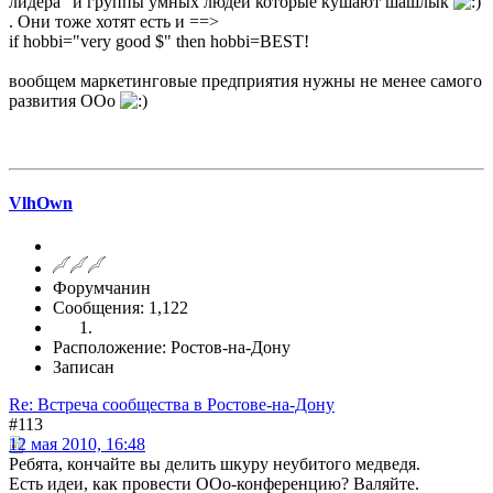
лидера" и группы умных людей которые кушают шашлык
. Они тоже хотят есть и ==>
if hobbi="very good $" then hobbi=BEST!
вообщем маркетинговые предприятия нужны не менее самого
развития ООо
VlhOwn
Форумчанин
Сообщения: 1,122
Расположение: Ростов-на-Дону
Записан
Re: Встреча сообщества в Ростове-на-Дону
#113
12 мая 2010, 16:48
Ребята, кончайте вы делить шкуру неубитого медведя.
Есть идеи, как провести ООо-конференцию? Валяйте.