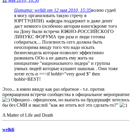
12 мая 2010, 16:56
Цитата: welldi от 12 мая 2010, 15:35
волею судеб
я могу организовать такую стречу в
ЮРГТУ(НПИ) кафедра поддержит и даже денег
даст немного (особенно авторам книги)кроме того
на Дону были встречи ЮЖНО-РОССИЙСКОГО
ЛИНУКС ФОРУМА три раза и люди готовы
собираться.... Полезность сего должна быть
неоспорима ввиду того что надо искать
бизнесмодель которая позволит эффективно
развивать ООо а не давать ему жить на
инициативе "национального лидера" и группы
умных людей которые кушают шашлык . Они тоже
хотят есть и ==>if hobbi="very good $" then
hobbi=BEST!
Ээээ... я имею ввиду как раз обратное - т.е. против
превращения встречи сообщества в официальное мероприятие
Официоз - официозом, но выпить на брудершафт хотелось
бы без СМИ и мыслей "как же итить всё это сделать-то?"
A Matter of Life and Death
welldi