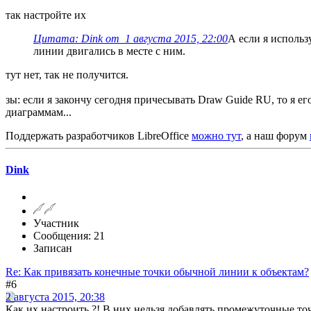
так настройте их
Цитата: Dink от 1 августа 2015, 22:00
А если я исполь
линии двигались в месте с ним.
тут нет, так не получится.
зы: если я закончу сегодня причесывать Draw Guide RU, то я 
диаграммам...
Поддержать разработчиков LibreOffice
можно тут
, а наш форум
Dink
Участник
Сообщения: 21
Записан
Re: Как привязать конечные точки обычной линии к объектам?
#6
2 августа 2015, 20:38
Как их настроить ?! В них нельзя добавлять промежуточные то