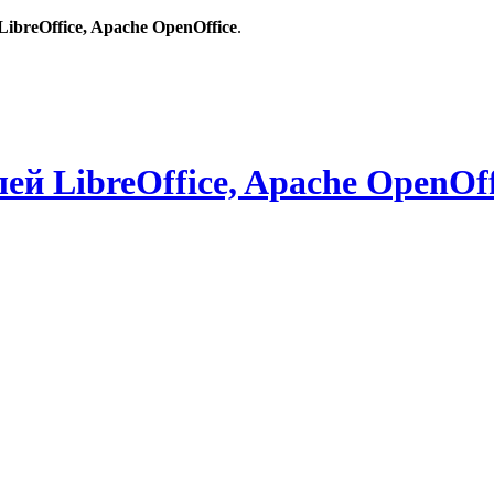
breOffice, Apache OpenOffice
.
й LibreOffice, Apache OpenOff