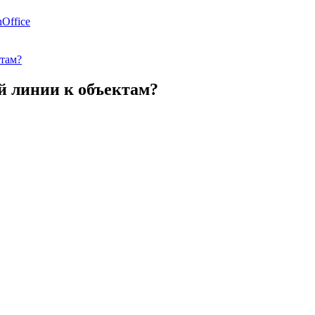
Office
ктам?
й линии к объектам?