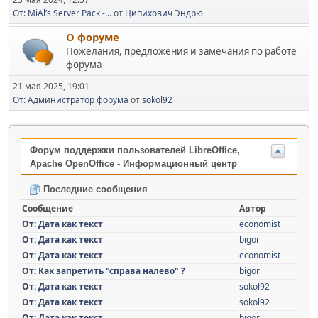
От: MiAl’s Server Pack -...
от
Ципихович Эндрю
О форуме
Пожелания, предложения и замечания по работе
форума
21 мая 2025, 19:01
От: Администратор форума
от
sokol92
Форум поддержки пользователей LibreOffice,
Apache OpenOffice - Информационный центр
Последние сообщения
Сообщение
Автор
От: Дата как текст
economist
От: Дата как текст
bigor
От: Дата как текст
economist
От: Как запретить "справа налево" ?
bigor
От: Дата как текст
sokol92
От: Дата как текст
sokol92
От: Дата как текст
bigor