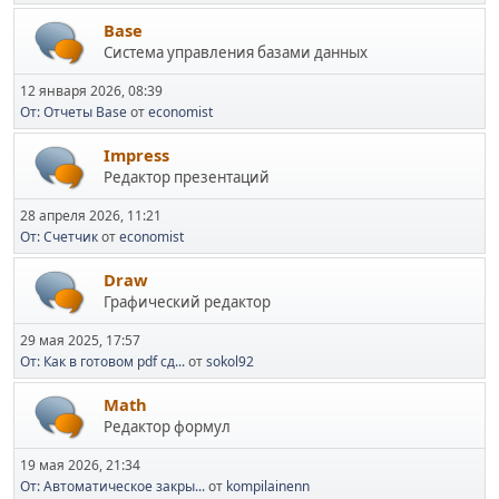
Base
Система управления базами данных
12 января 2026, 08:39
От: Отчеты Base
от
economist
Impress
Редактор презентаций
28 апреля 2026, 11:21
От: Счетчик
от
economist
Draw
Графический редактор
29 мая 2025, 17:57
От: Как в готовом pdf сд...
от
sokol92
Math
Редактор формул
19 мая 2026, 21:34
От: Автоматическое закры...
от
kompilainenn