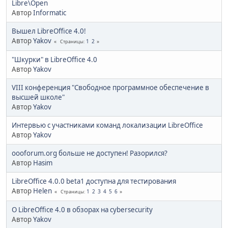
Libre\Open
Автор
Informatic
Вышел LibreOffice 4.0!
Автор
Yakov
1
2
Страницы
"Шкурки" в LibreOffice 4.0
Автор
Yakov
VIII конференция "Свободное программное обеспечение в
высшей школе"
Автор
Yakov
Интервью с участниками команд локализации LibreOffice
Автор
Yakov
oooforum.org больше не доступен! Разорился?
Автор
Hasim
LibreOffice 4.0.0 beta1 доступна для тестирования
Автор
Helen
1
2
3
4
5
6
Страницы
О LibreOffice 4.0 в обзорах на cybersecurity
Автор
Yakov