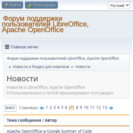
Войти
Регистрация
Форум поддержки
пользователей LibreOffice,
Apache OpenOffice
Главное меню
Форум поддержки пользователей LibreOffice, Apache OpenOffice
Новости и Раздел для новичков
Новости
►
►
Новости
Новости о LibreOffice, Apache OpenOffice
0 Пользователи и 2 гостей просматривают этот раздел.
1
2
3
4
5
6
8
9
10
11
12
13
Страницы
7
ВНИЗ
Тема сообщения
/
Автор
Apache OpenOffice и Google Summer of Code