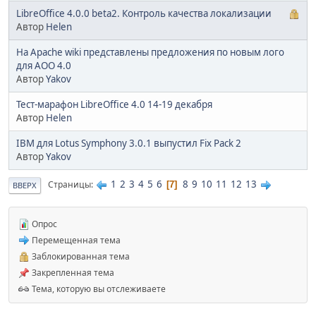
LibreOffice 4.0.0 beta2. Контроль качества локализации
Автор
Helen
На Apache wiki представлены предложения по новым лого
для AOO 4.0
Автор
Yakov
Тест-марафон LibreOffice 4.0 14-19 декабря
Автор
Helen
IBM для Lotus Symphony 3.0.1 выпустил Fix Pack 2
Автор
Yakov
1
2
3
4
5
6
8
9
10
11
12
13
Страницы
7
ВВЕРХ
Опрос
Перемещенная тема
Заблокированная тема
Закрепленная тема
Тема, которую вы отслеживаете