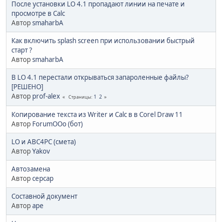
После установки LO 4.1 пропадают линии на печате и
просмотре в Calc
Автор
smaharbA
Как включить splash screen при использовании быстрый
старт ?
Автор
smaharbA
В LO 4.1 перестали открываться запароленные файлы?
[РЕШЕНО]
Автор
prof-alex
1
2
Страницы
Копирование текста из Writer и Calc в в Corel Draw 11
Автор
ForumOOo (бот)
LO и АВС4PC (смета)
Автор
Yakov
Автозамена
Автор
cepcap
Составной документ
Автор
ape