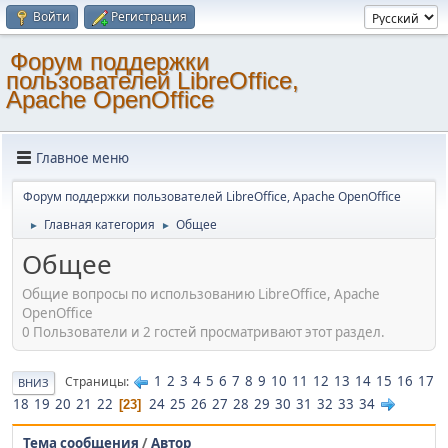
Войти
Регистрация
Форум поддержки
пользователей LibreOffice,
Apache OpenOffice
Главное меню
Форум поддержки пользователей LibreOffice, Apache OpenOffice
Главная категория
Общее
►
►
Общее
Общие вопросы по использованию LibreOffice, Apache
OpenOffice
0 Пользователи и 2 гостей просматривают этот раздел.
1
2
3
4
5
6
7
8
9
10
11
12
13
14
15
16
17
Страницы
ВНИЗ
18
19
20
21
22
24
25
26
27
28
29
30
31
32
33
34
23
Тема сообщения
/
Автор