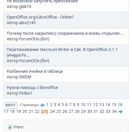
Не возможно запустить приложение
Автор
glak74
OpenOffice.org/LibreOffice - Online?
Автор
alex2145
Почему после закрытия (с сохранением) и вновь открытия ...
Автор
ForumOOo (бот)
Перетаскивание текста из Writer в Calc. В OpenOffice 3.1.1
(Инфра Ре...
Автор
ForumOOo (бот)
Разбиение ячейки в таблице
Автор
EMDM
Нужна помощь с libreoffice
Автор
Fedex1
1
2
3
4
5
6
7
8
9
10
11
12
13
14
15
16
Страницы
ВВЕРХ
17
18
19
20
21
22
24
25
26
27
28
29
30
31
32
33
34
23
Опрос