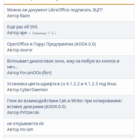
Можно ли документ LibreOffice подписать ЭЦП?
Автор
Razin
Ещё раз об SVG
Автор
ape
1
2
Страницы
OpenOffice и Парус Предприятие (AOO4.0.0)
Автор
souror
Всплывает диалоговое окно, жму на любую из кнопок и
нич...
Автор
ForumOOo (бот)
Установка цвета шрифта в Lo 4.1.2.2 и 4.1.2.3 под linux.
Автор
CyberDaemon
Глюк во взаимодействии Calc и Writer при копировании/
вставке диаграмм (AOO4.0.0)
Автор
PVOzerski
не открывается xls
Автор
mc-sim