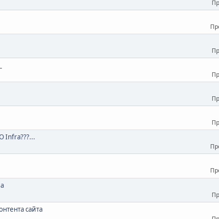
Пр
Пр
Пр
_
Пр
Пр
Пр
Infra???...
Пр
Пр
ва
Пр
онтента сайта
Пр