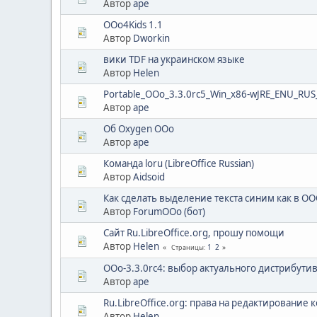
Автор
ape
OOo4Kids 1.1
Автор
Dworkin
вики TDF на украинском языке
Автор
Helen
Portable_OOo_3.3.0rc5_Win_x86-wJRE_ENU_RUS
Автор
ape
Об Oxygen OOo
Автор
ape
Команда loru (LibreOffice Russian)
Автор
Aidsoid
Как сделать выделение текста синим как в OOO 
Автор
ForumOOo (бот)
Сайт Ru.LibreOffice.org, прошу помощи
Автор
Helen
1
2
Страницы
OOo-3.3.0rc4: выбор актуального дистрибути
Автор
ape
Ru.LibreOffice.org: права на редактирование к
Автор
Helen