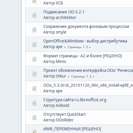
Автор
ХСБ
Подвисание OO 3.2.1
Автор
architektor
Сохранение документа фоновым процессом
Автор
smyle
OpenOffice&Windows - выбор дистрибутива
Автор
ape
1
2
Страницы
Формат страницы - A2 и более [РЕШЕНО]
Автор
Mimo
Проект обновления интерфейса ООо "Ренесса
Автор
chkur
1
2
Страницы
OOo_3.3.0rc6_20101120_Win_x86_install-wJRE_e
Автор
ape
Структура сайта ru.libreoffice.org
Автор
Aidsoid
Отсутствует QuickStart
Автор
OOoRider
ИМЯ_ПЕРЕМЕННЫХ [РЕШЕНО]