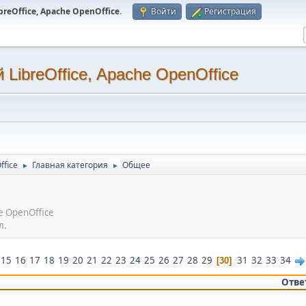
eOffice, Apache OpenOffice
.
Войти
Регистрация
LibreOffice, Apache OpenOffice
ffice
Главная категория
Общее
►
►
e OpenOffice
л.
15
16
17
18
19
20
21
22
23
24
25
26
27
28
29
31
32
33
34
30
Отве