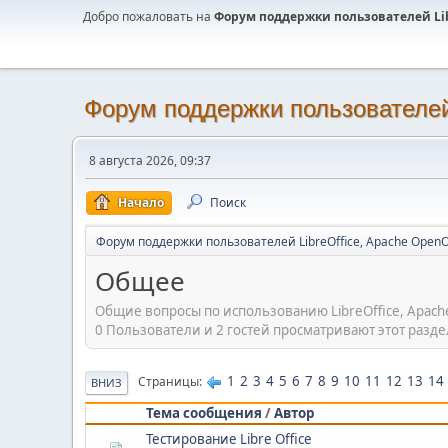
Добро пожаловать на
Форум поддержки пользователей Libr
Форум поддержки пользователей 
8 августа 2026, 09:37
Начало
Поиск
Форум поддержки пользователей LibreOffice, Apache OpenO
Общее
Общие вопросы по использованию LibreOffice, Apach
0 Пользователи и 2 гостей просматривают этот разде
1
2
3
4
5
6
7
8
9
10
11
12
13
14
Страницы
ВНИЗ
Тема сообщения
/
Автор
Тестирование Libre Office