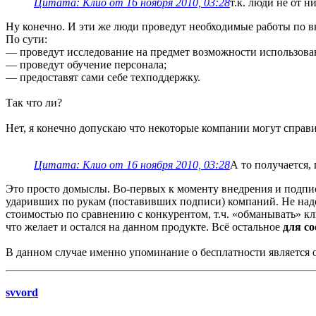
Цитата: Клио от 16 ноября 2010, 03:28
т.к. люди не от 
Ну конечно. И эти же люди проведут необходимые работы по 
По сути:
— проведут исследование на предмет возможности использова
— проведут обучение персонала;
— предоставят сами себе техподдержку.
Так что ли?
Нет, я конечно допускаю что некоторые компании могут справи
Цитата: Клио от 16 ноября 2010, 03:28
А то получается,
Это просто домыслы. Во-первых к моменту внедрения и подписа
ударивших по рукам (поставивших подписи) компаний. Не надо 
стоимостью по сравнению с конкурентом, т.ч. «обманывать» кл
что желает и остался на данном продукте. Всё остальное
для с
В данном случае именно упоминание о бесплатности является об
svvord