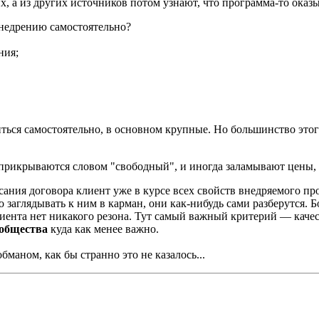
них, а из других источников потом узнают, что программа-то ока
внедрению самостоятельно?
ния;
ться самостоятельно, в основном крупные. Но большинство этог
 прикрываются словом "свободный", и иногда заламывают цены, д
ния договора клиент уже в курсе всех свойств внедряемого прод
заглядывать к ним в карман, они как-нибудь сами разберутся. 
иента нет никакого резона. Тут самый важный критерий — качес
ообщества
куда как менее важно.
маном, как бы странно это не казалось...