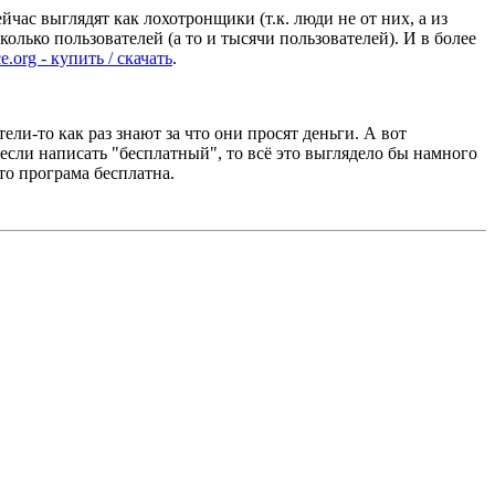
йчас выглядят как лохотронщики (т.к. люди не от них, а из
олько пользователей (а то и тысячи пользователей). И в более
e.org - купить / скачать
.
ели-то как раз знают за что они просят деньги. А вот
 если написать "бесплатный", то всё это выглядело бы намного
то програма бесплатна.