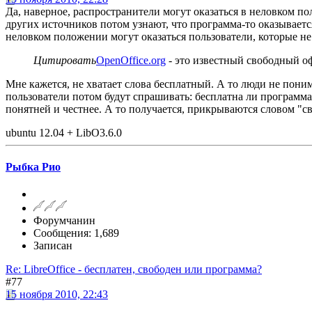
Да, наверное, распространители могут оказаться в неловком пол
других источников потом узнают, что программа-то оказывается
неловком положении могут оказаться пользователи, которые не
Цитировать
OpenOffice.org
- это известный свободный о
Мне кажется, не хватает слова бесплатный. А то люди не понима
пользователи потом будут спрашивать: бесплатна ли программа?
понятней и честнее. А то получается, прикрываются словом "св
ubuntu 12.04 + LibO3.6.0
Рыбка Рио
Форумчанин
Сообщения: 1,689
Записан
Re: LibreOffice - бесплатен, свободен или программа?
#77
15 ноября 2010, 22:43