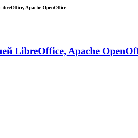
breOffice, Apache OpenOffice
.
й LibreOffice, Apache OpenOff