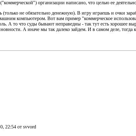
("коммерческой") организации написано, что целью ее деятельн
только не обязательно денежную). В игру играешь и очки зараб
машним компьютером. Вот вам пример "коммерческое использован
ь. А то что суды бывают неправедны - так тут есть хорошее выр
овности. А иначе мы так далеко зайдем. И в самом деле, тогда к
0, 22:54 от svvord