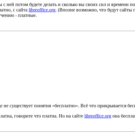
с ней потом будете делать и сколько вы своих сил и времени пот
латно, с сайта
libreoffice.org
. (Вполне возможно, что будут сайты г
учению - платные.
е не существует понятия «бесплатно». Всё что прикрывается бе
латна, говорите что платна. Но на сайте
libreoffice.org
она бесплат