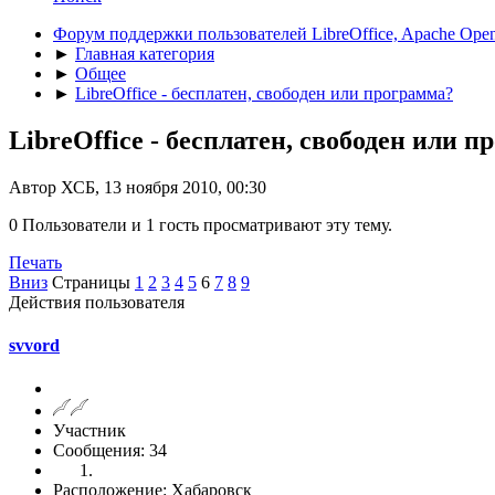
Форум поддержки пользователей LibreOffice, Apache Open
►
Главная категория
►
Общее
►
LibreOffice - бесплатен, свободен или программа?
LibreOffice - бесплатен, свободен или 
Автор ХСБ, 13 ноября 2010, 00:30
0 Пользователи и 1 гость просматривают эту тему.
Печать
Вниз
Страницы
1
2
3
4
5
6
7
8
9
Действия пользователя
svvord
Участник
Сообщения: 34
Расположение: Хабаровск