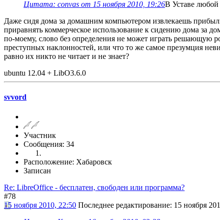
Цитата: convas от 15 ноября 2010, 19:26
В Уставе любой 
Даже сидя дома за домашним компьютером извлекаешь прибыль (
приравнять коммерческое использование к сидению дома за до
по-моему, слово без определения не может играть решающую рол
преступных наклонностей, или что то же самое презумция невин
равно их никто не читает и не знает?
ubuntu 12.04 + LibO3.6.0
svvord
Участник
Сообщения: 34
Расположение: Хабаровск
Записан
Re: LibreOffice - бесплатен, свободен или программа?
#78
15 ноября 2010, 22:50
Последнее редактирование
: 15 ноября 201