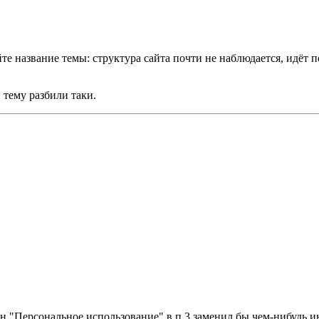
те название темы: структура сайта почти не наблюдается, идёт 
 тему разбили таки.
н "Персональное использование" в п.3 заменил бы чем-нибудь и