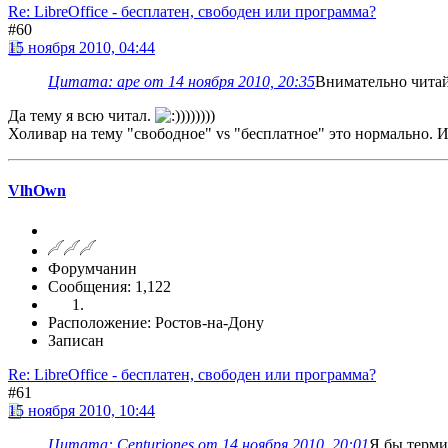
Re: LibreOffice - бесплатен, свободен или программа?
#60
15 ноября 2010, 04:44
Цитата: ape от 14 ноября 2010, 20:35
Внимательно читай
Да тему я всю читал.
)))))))
Холивар на тему "свободное" vs "бесплатное" это нормально. И
VlhOwn
Форумчанин
Сообщения: 1,122
Расположение: Ростов-на-Дону
Записан
Re: LibreOffice - бесплатен, свободен или программа?
#61
15 ноября 2010, 10:44
Цитата: Centuriones от 14 ноября 2010, 20:01
Я бы терми