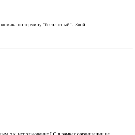
полемика по термину "бесплатный". Злой
ным, т.к. использование LO в рамках организации не