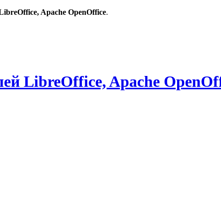
breOffice, Apache OpenOffice
.
й LibreOffice, Apache OpenOff