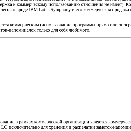
держка к коммерческому использованию отношения не имеет). Ко
 чего-то вроде IBM Lotus Symphony и его коммерческая продажа
яется коммерческим (использование программы прямо или опосре
еток-напоминалок только для себя любимого.
ование в рамках коммерческой организации является коммерче
е LO исключительно для хранения и распечатки заметок-напомин