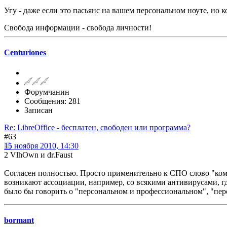
Угу - даже если это пасьянс на вашем персональном ноуте, но к
Свобода информации - свобода личности!
Centuriones
Форумчанин
Сообщения: 281
Записан
Re: LibreOffice - бесплатен, свободен или программа?
#63
15 ноября 2010, 14:30
2 VlhOwn и dr.Faust
Согласен полностью. Просто применительно к СПО слово "комм
возникают ассоциации, например, со всякими антивирусами, гд
было бы говорить о "персональном и профессиональном", "пер
bormant