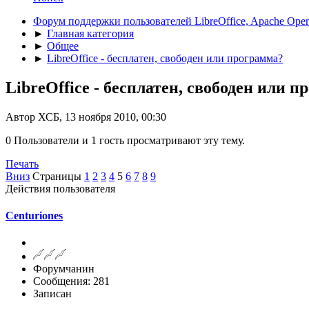
Форум поддержки пользователей LibreOffice, Apache Open
►
Главная категория
►
Общее
►
LibreOffice - бесплатен, свободен или программа?
LibreOffice - бесплатен, свободен или 
Автор ХСБ, 13 ноября 2010, 00:30
0 Пользователи и 1 гость просматривают эту тему.
Печать
Вниз
Страницы
1
2
3
4
5
6
7
8
9
Действия пользователя
Centuriones
Форумчанин
Сообщения: 281
Записан