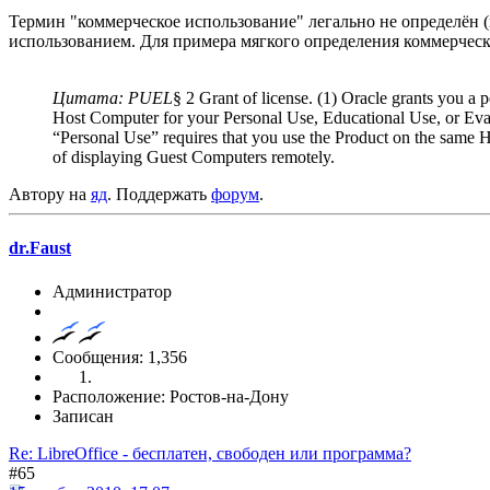
Термин "коммерческое использование" легально не определён (п
использованием. Для примера мягкого определения коммерчес
Цитата: PUEL
§ 2 Grant of license. (1) Oracle grants you a p
Host Computer for your Personal Use, Educational Use, or Eva
“Personal Use” requires that you use the Product on the same H
of displaying Guest Computers remotely.
Автору на
яд
. Поддержать
форум
.
dr.Faust
Администратор
Сообщения: 1,356
Расположение: Ростов-на-Дону
Записан
Re: LibreOffice - бесплатен, свободен или программа?
#65