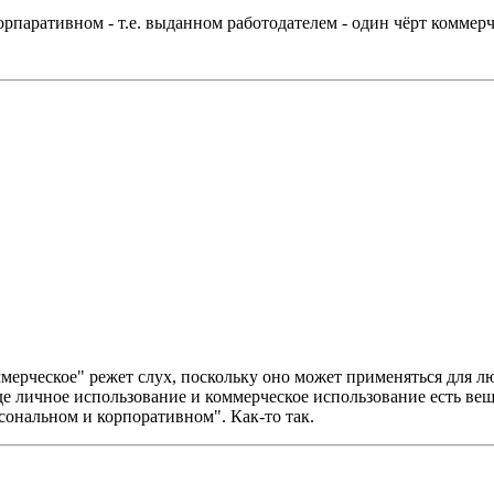
орпаративном - т.е. выданном работодателем - один чёрт коммерч
ерческое" режет слух, поскольку оно может применяться для лю
е личное использование и коммерческое использование есть вещ
сональном и корпоративном". Как-то так.