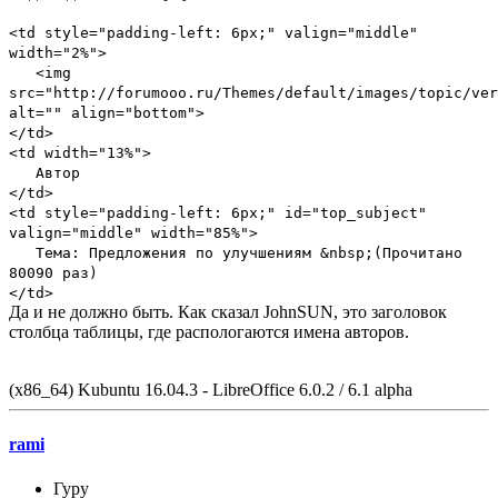
<td style="padding-left: 6px;" valign="middle"
width="2%">
<img
src="http://forumooo.ru/Themes/default/images/topic/ver
alt="" align="bottom">
</td>
<td width="13%">
Автор
</td>
<td style="padding-left: 6px;" id="top_subject"
valign="middle" width="85%">
Тема: Предложения по улучшениям &nbsp;(Прочитано
80090 раз)
</td>
Да и не должно быть. Как сказал JohnSUN, это заголовок
столбца таблицы, где распологаются имена авторов.
(x86_64) Kubuntu 16.04.3 - LibreOffice 6.0.2 / 6.1 alpha
rami
Гуру