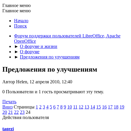
Главное меню
Главное меню
Начало
Поиск
Форум поддержки пользователей LibreOffice, Apache
OpenOffice
►
О форуме и жизни
►
О форуме
►
Предложения по улучшениям
Предложения по улучшениям
Автор Helen, 12 апреля 2010, 12:40
0 Пользователи и 1 гость просматривают эту тему.
Печать
Вниз
Страницы
1
2
3
4
5
6
7
8
9
10
11
12
13
14
15
16
17
18
19
20
21
22
23
24
Действия пользователя
tagezi