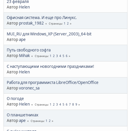
23 февраля
Автор
Helen
Офисная система. И еще про Линукс.
Автор
prostak_1982
1
2
Страницы
MUI_RU для Windows_XP (Server_2003)_64-bit
Автор
ape
Путь свободного софта
Автор
Mihak
1
2
3
4
5
6
Страницы
С наступающими новогодними праздниками!
Автор
Helen
Работа для программиста LibreOffice/OpenOffice
Автор
voronec_sa
О погоде
Автор
Helen
1
2
3
4
5
6
7
8
9
Страницы
О планшетниках
Автор
ape
1
2
Страницы