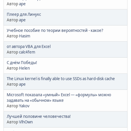
Автор
ape
Плеер для Линукс
Автор
ape
Учебное пособие по теории вероятностей - какое?
Автор
Hasim
от автора VBA для Excel
Автор
calc4fem
С днём Победы!
Автор
Helen
The Linux kernel is finally able to use SSDs as hard-disk cache
Автор
ape
Microsoft показала «умный» Excel — «формулы» можно
задавать на «обычном» языке
Автор
Yakov
Лучшей половине человечества!
Автор
VlhOwn