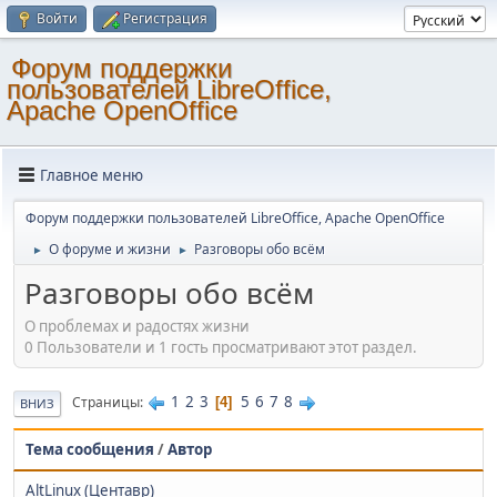
Войти
Регистрация
Форум поддержки
пользователей LibreOffice,
Apache OpenOffice
Главное меню
Форум поддержки пользователей LibreOffice, Apache OpenOffice
О форуме и жизни
Разговоры обо всём
►
►
Разговоры обо всём
О проблемах и радостях жизни
0 Пользователи и 1 гость просматривают этот раздел.
1
2
3
5
6
7
8
Страницы
4
ВНИЗ
Тема сообщения
/
Автор
AltLinux (Центавр)