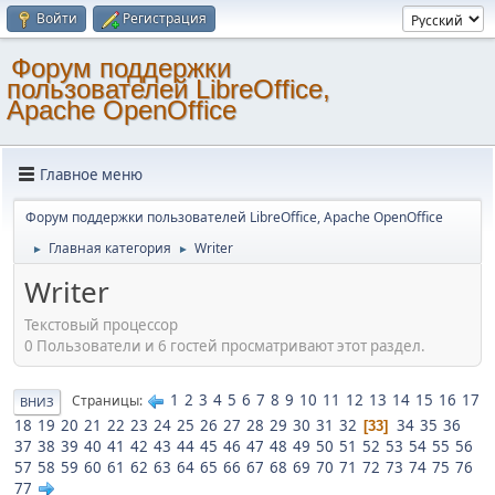
Войти
Регистрация
Форум поддержки
пользователей LibreOffice,
Apache OpenOffice
Главное меню
Форум поддержки пользователей LibreOffice, Apache OpenOffice
Главная категория
Writer
►
►
Writer
Текстовый процессор
0 Пользователи и 6 гостей просматривают этот раздел.
1
2
3
4
5
6
7
8
9
10
11
12
13
14
15
16
17
Страницы
ВНИЗ
18
19
20
21
22
23
24
25
26
27
28
29
30
31
32
34
35
36
33
37
38
39
40
41
42
43
44
45
46
47
48
49
50
51
52
53
54
55
56
57
58
59
60
61
62
63
64
65
66
67
68
69
70
71
72
73
74
75
76
77