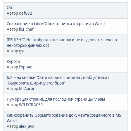
Об
Автор
def882
Сохранение в LibreOffice - ошибка открытия в Word
Автор
lilu_chef
[РЕШЕНО] Не отображаются меню и не выделяется текст в
некоторых файлах odt
Автор
gw
Курсор
Автор
Горняк
6.2 -- на кнопке "Оптимальная ширина столбца" висит
"Выровнять ширину столбцов"
Автор
McAaron
Нумерация страниц для последней страницы главы
Автор
WILDTRACER
Как сохранить форматирование документа созданного в MS
Word
Автор
alex_avd