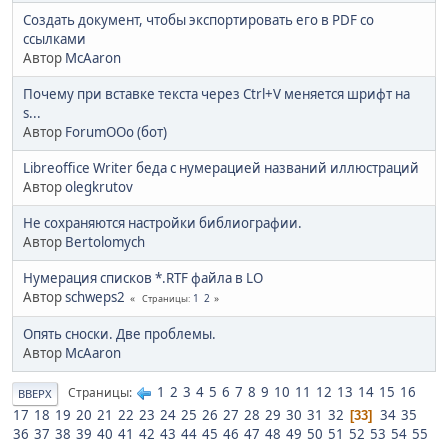
Создать документ, чтобы экспортировать его в PDF со
ссылками
Автор
McAaron
Почему при вставке текста через Ctrl+V меняется шрифт на
s...
Автор
ForumOOo (бот)
Libreoffice Writer беда с нумерацией названий иллюстраций
Автор
olegkrutov
Не сохраняются настройки библиографии.
Автор
Bertolomych
Нумерация списков *.RTF файла в LO
Автор
schweps2
1
2
Страницы
Опять сноски. Две проблемы.
Автор
McAaron
1
2
3
4
5
6
7
8
9
10
11
12
13
14
15
16
Страницы
ВВЕРХ
17
18
19
20
21
22
23
24
25
26
27
28
29
30
31
32
34
35
33
36
37
38
39
40
41
42
43
44
45
46
47
48
49
50
51
52
53
54
55