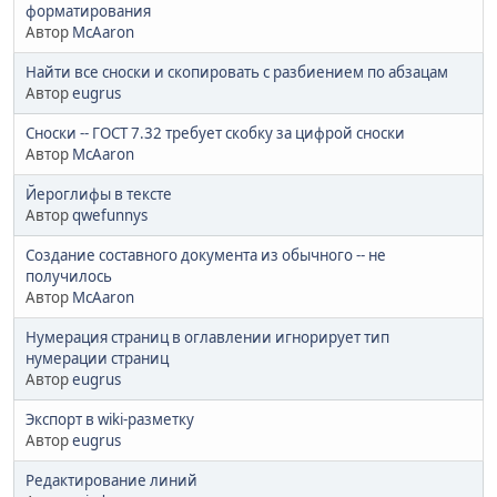
форматирования
Автор
McAaron
Найти все сноски и скопировать с разбиением по абзацам
Автор
eugrus
Сноски -- ГОСТ 7.32 требует скобку за цифрой сноски
Автор
McAaron
Йероглифы в тексте
Автор
qwefunnys
Создание составного документа из обычного -- не
получилось
Автор
McAaron
Нумерация страниц в оглавлении игнорирует тип
нумерации страниц
Автор
eugrus
Экспорт в wiki-разметку
Автор
eugrus
Редактирование линий