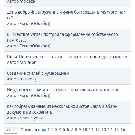
Автор
mixdaze
День добрый! Загруженный файл был создан в MS Word, так
ка?...
Автор
ForumOOo (бот)
В libreoffice Writer построила оформление собственного
почтов?...
Автор
ForumOOo (бот)
Поля: Перекрестные ссылки -- сахарок, которого долго ждали
Автор
McAaron
Создание стилей с нумерацией
Автор
n.osennij
Не удаётся назначить в стилях заголовков автоматическ...
Автор
ForumOOo (бот)
Как собрать данные из нескольких листов Calc в шаблон
документа и сохранить
Автор ivamartynov
1
2
3
4
5
6
7
8
9
10
11
12
13
14
15
16
Страницы
ВВЕРХ