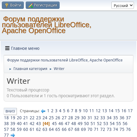
Войти
Регистрация
Форум поддержки
пользователей LibreOffice,
Apache OpenOffice
Главное меню
Форум поддержки пользователей LibreOffice, Apache OpenOffice
Главная категория
Writer
►
►
Writer
Текстовый процессор
0 Пользователи и 1 гость просматривают этот раздел.
1
2
3
4
5
6
7
8
9
10
11
12
13
14
15
16
17
Страницы
ВНИЗ
18
19
20
21
22
23
24
25
26
27
28
29
30
31
32
33
34
35
36
37
38
39
40
41
42
43
45
46
47
48
49
50
51
52
53
54
55
56
44
57
58
59
60
61
62
63
64
65
66
67
68
69
70
71
72
73
74
75
76
77