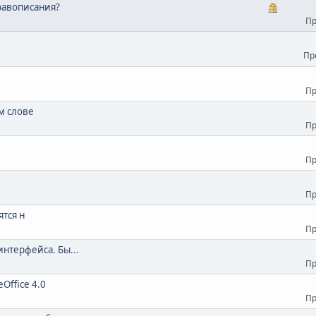
равописания?
Пр
Пр
Пр
м слове
Пр
Пр
Пр
ятся н
Пр
нтерфейса. Бы...
Пр
Office 4.0
Пр