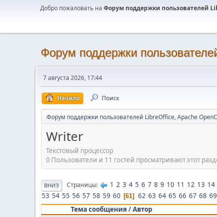
Добро пожаловать на
Форум поддержки пользователей Libr
Форум поддержки пользователей 
7 августа 2026, 17:44
Начало
Поиск
Форум поддержки пользователей LibreOffice, Apache OpenO
Writer
Текстовый процессор
0 Пользователи и 11 гостей просматривают этот разд
1
2
3
4
5
6
7
8
9
10
11
12
13
14
Страницы
ВНИЗ
53
54
55
56
57
58
59
60
62
63
64
65
66
67
68
69
61
Тема сообщения
/
Автор