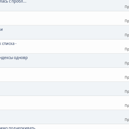
ась с пробл...
Пр
Пр
ии
Пр
 списка -
Пр
ндексы одновр
Пр
Пр
Пр
Пр
Пр
ходимо подчеркивать