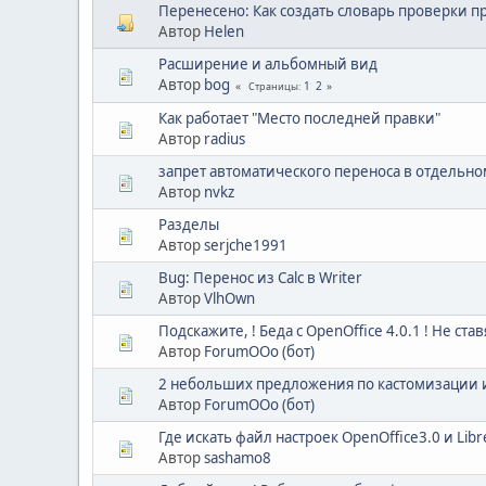
Перенесено: Как создать словарь проверки п
Автор
Helen
Расширение и альбомный вид
Автор
bog
1
2
Страницы
Как работает "Место последней правки"
Автор
radius
запрет автоматического переноса в отдельно
Автор
nvkz
Разделы
Автор
serjche1991
Bug: Перенос из Calc в Writer
Автор
VlhOwn
Подскажите, ! Беда с OpenOffice 4.0.1 ! Не став
Автор
ForumOOo (бот)
2 небольших предложения по кастомизации и
Автор
ForumOOo (бот)
Где искать файл настроек OpenOffice3.0 и Libre
Автор
sashamo8