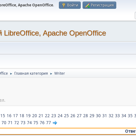
eOffice, Apache OpenOffice
.
Войти
Регистрация
LibreOffice, Apache OpenOffice
ffice
Главная категория
Writer
►
►
ел.
15
16
17
18
19
20
21
22
23
24
25
26
27
28
29
30
31
32
33
34
35
70
71
72
73
74
75
76
77
Отве