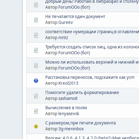
Добрый день! Работаю в либраофис и столкнул
Автор
ForumOOo (бот)
Не печатается один документ
Автор
Gureev
соответствие нумерации страниц в оглавлен
Автор
mntz
Требуется создать список лиц, одна из колонок
Автор
ForumOOo (бот)
Можно ли использовать верхний и нижний и
Автор
ForumOOo (бот)
Расстановка переносов, подскажите как усm
Автор
Kreol2013
Помогите удалить форматирование
Автор
sashamo8
Вычисление в полях
Автор
lenyasevsk
С размером,при печати документа
Автор
3g-meninbox
Версии: 4.0.6, 4.1.3, 4.2.0 (beta2) Мне необ