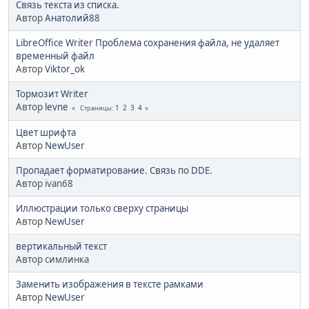
Связь текста из списка.
Автор
Анатолий88
LibreOffice Writer Проблема сохранения файла, не удаляет
временный файл
Автор
Viktor_ok
Тормозит Writer
Автор
levne
1
2
3
4
Страницы
Цвет шрифта
Автор
NewUser
Пропадает форматирование. Связь по DDE.
Автор ivan68
Иллюстрации только сверху страницы
Автор
NewUser
вертикальный текст
Автор симлинка
Заменить изображения в тексте рамками
Автор
NewUser