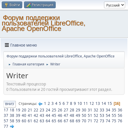
Войти
Регистрация
Форум поддержки
пользователей LibreOffice,
Apache OpenOffice
Главное меню
Форум поддержки пользователей LibreOffice, Apache OpenOffice
Главная категория
Writer
►
►
Writer
Текстовый процессор
0 Пользователи и 20 гостей просматривают этот раздел.
1
2
3
4
5
6
7
8
9
10
11
12
13
14
15
Страницы
16
ВНИЗ
17
18
19
20
21
22
23
24
25
26
27
28
29
30
31
32
33
34
35
36
37
38
39
40
41
42
43
44
45
46
47
48
49
50
51
52
53
54
55
56
57
58
59
60
61
62
63
64
65
66
67
68
69
70
71
72
73
74
75
76
77