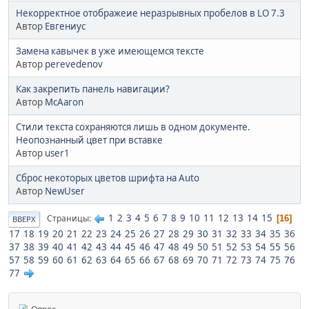
Некорректное отображеие неразрывных пробелов в LO 7.3
Автор
Евгениyc
Замена кавычек в уже имеющемся тексте
Автор
perevedenov
Как закрепить панель навигации?
Автор
McAaron
Стили текста сохраняются лишь в одном документе.
Неопознанный цвет при вставке
Автор
user1
Сброс некоторых цветов шрифта на Auto
Автор
NewUser
1
2
3
4
5
6
7
8
9
10
11
12
13
14
15
Страницы
16
ВВЕРХ
17
18
19
20
21
22
23
24
25
26
27
28
29
30
31
32
33
34
35
36
37
38
39
40
41
42
43
44
45
46
47
48
49
50
51
52
53
54
55
56
57
58
59
60
61
62
63
64
65
66
67
68
69
70
71
72
73
74
75
76
77