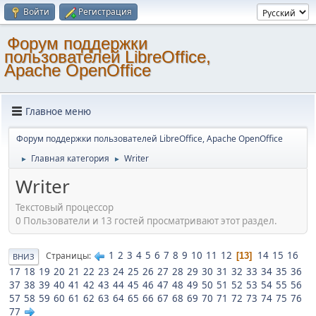
Войти
Регистрация
Форум поддержки
пользователей LibreOffice,
Apache OpenOffice
Главное меню
Форум поддержки пользователей LibreOffice, Apache OpenOffice
Главная категория
Writer
►
►
Writer
Текстовый процессор
0 Пользователи и 13 гостей просматривают этот раздел.
1
2
3
4
5
6
7
8
9
10
11
12
14
15
16
Страницы
13
ВНИЗ
17
18
19
20
21
22
23
24
25
26
27
28
29
30
31
32
33
34
35
36
37
38
39
40
41
42
43
44
45
46
47
48
49
50
51
52
53
54
55
56
57
58
59
60
61
62
63
64
65
66
67
68
69
70
71
72
73
74
75
76
77