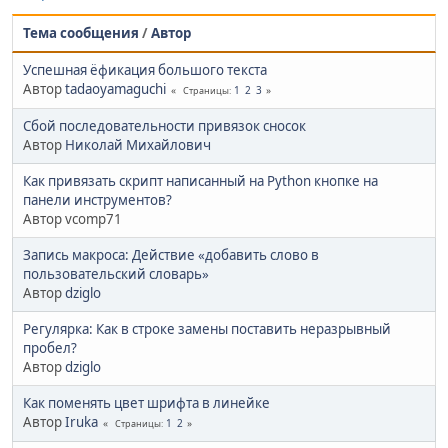
Тема сообщения
/
Автор
Успешная ёфикация большого текста
Автор
tadaoyamaguchi
1
2
3
Страницы
Сбой последовательности привязок сносок
Автор
Николай Михайлович
Как привязать скрипт написанный на Python кнопке на
панели инструментов?
Автор vcomp71
Запись макроса: Действие «добавить слово в
пользовательский словарь»
Автор
dziglo
Регулярка: Как в строке замены поставить неразрывный
пробел?
Автор
dziglo
Как поменять цвет шрифта в линейке
Автор
Iruka
1
2
Страницы