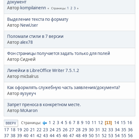
документ
Автор
kompilainenn
1
2
3
Страницы
Выделение текста по формату
Автор
NewUser
Поломали стили в 7 версии
Автор
alex78
Фон страницы получается задать только для полей
Автор Сидней
Линейки в LibreOffice Writer 7.5.1.2
Автор micbalrus
Как оформлять служебную часть заявления/документа?
Автор
яузуеуч
Запрет преноса в конкретном месте.
Автор
McAaron
1
2
3
4
5
6
7
8
9
10
11
12
14
15
16
Страницы
13
ВВЕРХ
17
18
19
20
21
22
23
24
25
26
27
28
29
30
31
32
33
34
35
36
37
38
39
40
41
42
43
44
45
46
47
48
49
50
51
52
53
54
55
56