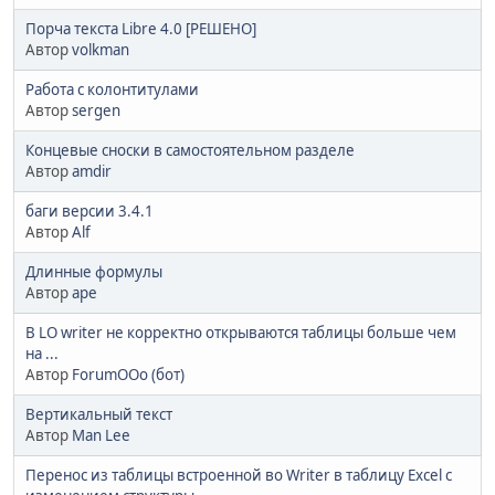
Порча текста Libre 4.0 [РЕШЕНО]
Автор
volkman
Работа с колонтитулами
Автор
sergen
Концевые сноски в самостоятельном разделе
Автор
amdir
баги версии 3.4.1
Автор
Alf
Длинные формулы
Автор
ape
В LO writer не корректно открываются таблицы больше чем
на ...
Автор
ForumOOo (бот)
Вертикальный текст
Автор
Man Lee
Перенос из таблицы встроенной во Writer в таблицу Excel с