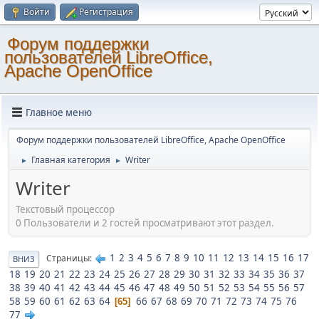
Войти
Регистрация
Форум поддержки
пользователей LibreOffice,
Apache OpenOffice
Главное меню
Форум поддержки пользователей LibreOffice, Apache OpenOffice
Главная категория
Writer
►
►
Writer
Текстовый процессор
0 Пользователи и 2 гостей просматривают этот раздел.
1
2
3
4
5
6
7
8
9
10
11
12
13
14
15
16
17
Страницы
ВНИЗ
18
19
20
21
22
23
24
25
26
27
28
29
30
31
32
33
34
35
36
37
38
39
40
41
42
43
44
45
46
47
48
49
50
51
52
53
54
55
56
57
58
59
60
61
62
63
64
66
67
68
69
70
71
72
73
74
75
76
65
77