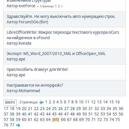
изменением структуры
Автор
exeForce
1
2
Страницы
Здравствуйте. Не могу выключить авто нумерацию строк.
Автор
ForumOOo (бот)
LibreOfficeWrite: Макрос перехода текстового курсора oCurs
на найденное в vFound
Автор
kvesda
Экспорт: MS_Word_2007/2010_XML и OfficeOpen_XML
Автор
ape
приспособить drawcyr для Writer
Автор
ape
Настраивается ли интерфейс?
Автор
Mohammad
1
2
3
4
5
6
7
8
9
10
11
12
13
14
15
16
Страницы
ВВЕРХ
17
18
19
20
21
22
23
24
25
26
27
28
29
30
31
32
33
34
35
36
37
38
39
40
41
42
43
44
45
46
47
48
49
50
51
52
53
54
55
56
57
58
59
60
61
62
63
64
66
67
68
69
70
71
72
73
74
75
65
76
77