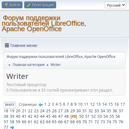
Войти
Регистрация
Форум поддержки
пользователей LibreOffice,
Apache OpenOffice
Главное меню
Форум поддержки пользователей LibreOffice, Apache OpenOffice
Главная категория
Writer
►
►
Writer
Текстовый процессор
0 Пользователи и 35 гостей просматривают этот раздел.
1
2
3
4
5
6
7
8
9
10
11
12
13
14
15
16
17
Страницы
ВНИЗ
18
19
20
21
22
23
24
25
26
27
28
29
30
31
32
33
34
35
36
37
38
39
40
41
42
43
44
45
46
47
48
50
51
52
53
54
55
56
49
57
58
59
60
61
62
63
64
65
66
67
68
69
70
71
72
73
74
75
76
77