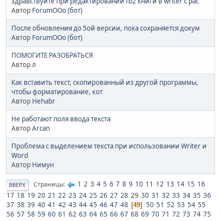
здравствуйте при редактировании fb2 книги в writer с рас
Автор
ForumOOo (бот)
После обновления до 5ой версии, пока сохраняется докум
Автор
ForumOOo (бот)
ПОМОГИТЕ РАЗОБРАТЬСЯ
Автор
л
Как вставить текст, скопированный из другой программы,
чтобы форматирование, кот
Автор
Hehabr
Не работают поля ввода текста
Автор
Arcan
Проблема с выделением текста при использовании Writer и
Word
Автор
Нимун
1
2
3
4
5
6
7
8
9
10
11
12
13
14
15
16
Страницы
ВВЕРХ
17
18
19
20
21
22
23
24
25
26
27
28
29
30
31
32
33
34
35
36
37
38
39
40
41
42
43
44
45
46
47
48
50
51
52
53
54
55
49
56
57
58
59
60
61
62
63
64
65
66
67
68
69
70
71
72
73
74
75