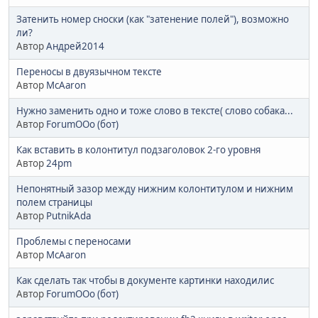
Затенить номер сноски (как "затенение полей"), возможно
ли?
Автор
Андрей2014
Переносы в двуязычном тексте
Автор
McAaron
Нужно заменить одно и тоже слово в тексте( слово собака...
Автор
ForumOOo (бот)
Как вставить в колонтитул подзаголовок 2-го уровня
Автор
24pm
Непонятный зазор между нижним колонтитулом и нижним
полем страницы
Автор
PutnikAda
Проблемы с переносами
Автор
McAaron
Как сделать так чтобы в документе картинки находилис
Автор
ForumOOo (бот)