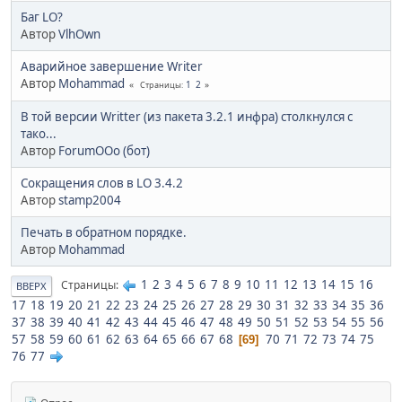
Баг LO?
Автор
VlhOwn
Аварийное завершение Writer
Автор
Mohammad
1
2
Страницы
В той версии Writter (из пакета 3.2.1 инфра) столкнулся с
тако...
Автор
ForumOOo (бот)
Сокращения слов в LO 3.4.2
Автор
stamp2004
Печать в обратном порядке.
Автор
Mohammad
1
2
3
4
5
6
7
8
9
10
11
12
13
14
15
16
Страницы
ВВЕРХ
17
18
19
20
21
22
23
24
25
26
27
28
29
30
31
32
33
34
35
36
37
38
39
40
41
42
43
44
45
46
47
48
49
50
51
52
53
54
55
56
57
58
59
60
61
62
63
64
65
66
67
68
70
71
72
73
74
75
69
76
77