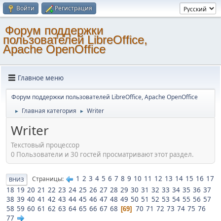
Войти
Регистрация
Форум поддержки
пользователей LibreOffice,
Apache OpenOffice
Главное меню
Форум поддержки пользователей LibreOffice, Apache OpenOffice
Главная категория
Writer
►
►
Writer
Текстовый процессор
0 Пользователи и 30 гостей просматривают этот раздел.
1
2
3
4
5
6
7
8
9
10
11
12
13
14
15
16
17
Страницы
ВНИЗ
18
19
20
21
22
23
24
25
26
27
28
29
30
31
32
33
34
35
36
37
38
39
40
41
42
43
44
45
46
47
48
49
50
51
52
53
54
55
56
57
58
59
60
61
62
63
64
65
66
67
68
70
71
72
73
74
75
76
69
77