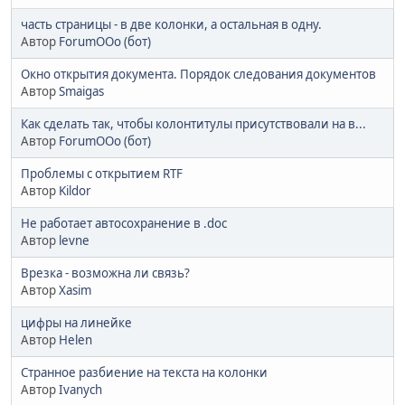
часть страницы - в две колонки, а остальная в одну.
Автор
ForumOOo (бот)
Окно открытия документа. Порядок следования документов
Автор
Smaigas
Как сделать так, чтобы колонтитулы присутствовали на в...
Автор
ForumOOo (бот)
Проблемы с открытием RTF
Автор
Kildor
Не работает автосохранение в .doc
Автор
levne
Врезка - возможна ли связь?
Автор
Xasim
цифры на линейке
Автор
Helen
Странное разбиение на текста на колонки
Автор
Ivanych