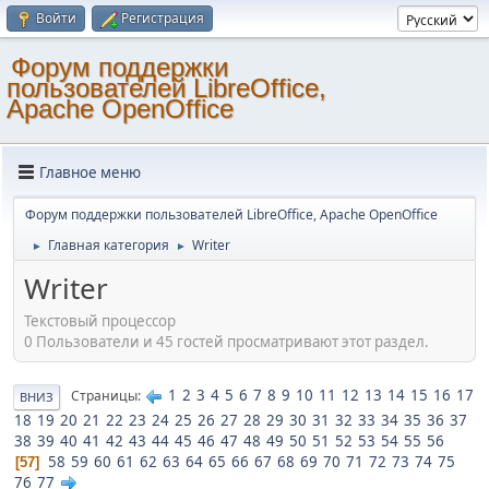
Войти
Регистрация
Форум поддержки
пользователей LibreOffice,
Apache OpenOffice
Главное меню
Форум поддержки пользователей LibreOffice, Apache OpenOffice
Главная категория
Writer
►
►
Writer
Текстовый процессор
0 Пользователи и 45 гостей просматривают этот раздел.
1
2
3
4
5
6
7
8
9
10
11
12
13
14
15
16
17
Страницы
ВНИЗ
18
19
20
21
22
23
24
25
26
27
28
29
30
31
32
33
34
35
36
37
38
39
40
41
42
43
44
45
46
47
48
49
50
51
52
53
54
55
56
58
59
60
61
62
63
64
65
66
67
68
69
70
71
72
73
74
75
57
76
77