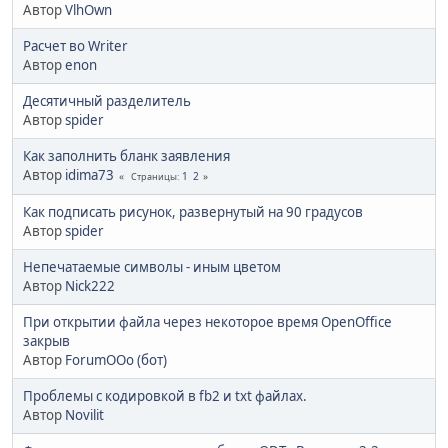
Автор
VlhOwn
Расчет во Writer
Автор
enon
Десятичный разделитель
Автор
spider
Как заполнить бланк заявления
Автор
idima73
1
2
Страницы
Как подписать рисунок, развернутый на 90 градусов
Автор
spider
Непечатаемые символы - иным цветом
Автор
Nick222
При открытии файла через некоторое время OpenOffice
закрыв
Автор
ForumOOo (бот)
Проблемы с кодировкой в fb2 и txt файлах.
Автор
Novilit