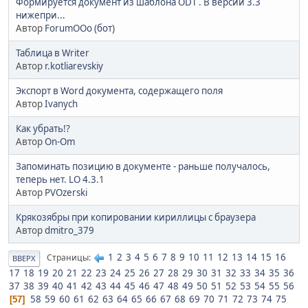
Формируется документ из шаблона ODT . В версии 3.3
нижепри...
Автор
ForumOOo (бот)
Таблица в Writer
Автор
r.kotliarevskiy
Экспорт в Word документа, содержащего поля
Автор
Ivanych
Как убрать!?
Автор
On-Om
Запоминать позицию в документе - раньше получалось,
теперь нет. LO 4.3.1
Автор
PVOzerski
Крякозябры при копировании кириллицы с браузера
Автор
dmitro_379
1
2
3
4
5
6
7
8
9
10
11
12
13
14
15
16
Страницы
ВВЕРХ
17
18
19
20
21
22
23
24
25
26
27
28
29
30
31
32
33
34
35
36
37
38
39
40
41
42
43
44
45
46
47
48
49
50
51
52
53
54
55
56
58
59
60
61
62
63
64
65
66
67
68
69
70
71
72
73
74
75
57