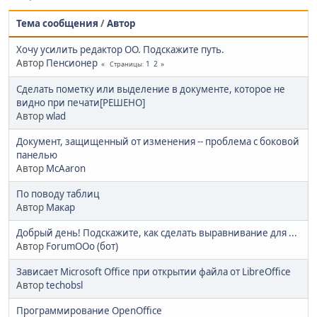
Тема сообщения
/
Автор
Хочу усилить редактор ОО. Подскажите путь.
Автор
Пенсионер
1
2
Страницы
Сделать пометку или выделение в документе, которое не
видно при печати[РЕШЕНО]
Автор
wlad
Документ, защищенный от изменения -- проблема с боковой
панелью
Автор
McAaron
По поводу таблиц
Автор
Макар
Добрый день! Подскажите, как сделать выравнивание для ...
Автор
ForumOOo (бот)
Зависает Microsoft Office при открытии файла от LibreOffice
Автор
techobsl
Программирование OpenOffice