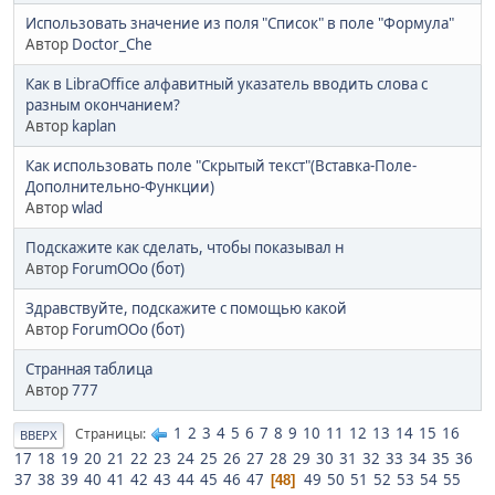
Использовать значение из поля "Список" в поле "Формула"
Автор
Doctor_Che
Как в LibraOffice алфавитный указатель вводить слова с
разным окончанием?
Автор
kaplan
Как использовать поле "Скрытый текст"(Вставка-Поле-
Дополнительно-Функции)
Автор
wlad
Подскажите как сделать, чтобы показывал н
Автор
ForumOOo (бот)
Здравствуйте, подскажите с помощью какой
Автор
ForumOOo (бот)
Странная таблица
Автор
777
1
2
3
4
5
6
7
8
9
10
11
12
13
14
15
16
Страницы
ВВЕРХ
17
18
19
20
21
22
23
24
25
26
27
28
29
30
31
32
33
34
35
36
37
38
39
40
41
42
43
44
45
46
47
49
50
51
52
53
54
55
48