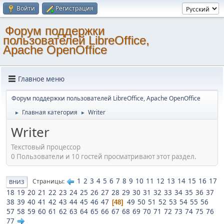
Войти
Регистрация
Форум поддержки
пользователей LibreOffice,
Apache OpenOffice
Главное меню
Форум поддержки пользователей LibreOffice, Apache OpenOffice
Главная категория
Writer
►
►
Writer
Текстовый процессор
0 Пользователи и 10 гостей просматривают этот раздел.
1
2
3
4
5
6
7
8
9
10
11
12
13
14
15
16
17
Страницы
ВНИЗ
18
19
20
21
22
23
24
25
26
27
28
29
30
31
32
33
34
35
36
37
38
39
40
41
42
43
44
45
46
47
49
50
51
52
53
54
55
56
48
57
58
59
60
61
62
63
64
65
66
67
68
69
70
71
72
73
74
75
76
77