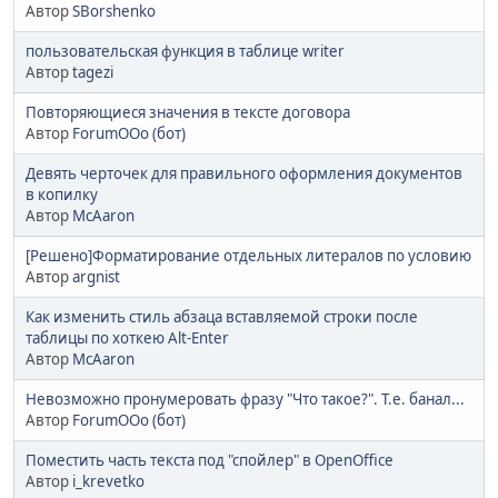
Автор
SBorshenko
пользовательская функция в таблице writer
Автор
tagezi
Повторяющиеся значения в тексте договора
Автор
ForumOOo (бот)
Девять черточек для правильного оформления документов
в копилку
Автор
McAaron
[Решено]Форматирование отдельных литералов по условию
Автор
argnist
Как изменить стиль абзаца вставляемой строки после
таблицы по хоткею Alt-Enter
Автор
McAaron
Невозможно пронумеровать фразу "Что такое?". Т.е. банал...
Автор
ForumOOo (бот)
Поместить часть текста под "спойлер" в OpenOffice
Автор
i_krevetko