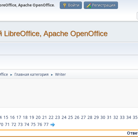
eOffice, Apache OpenOffice
.
Войти
Регистрация
LibreOffice, Apache OpenOffice
ffice
Главная категория
Writer
►
►
.
4
15
16
17
18
19
20
21
22
23
24
25
26
27
28
29
30
31
32
33
34
35
70
71
72
73
74
75
76
77
Отве