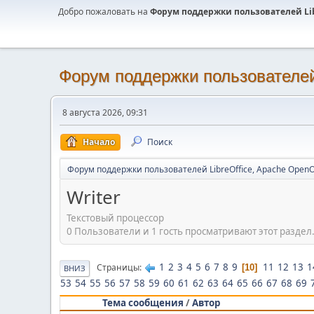
Добро пожаловать на
Форум поддержки пользователей Libr
Форум поддержки пользователей 
8 августа 2026, 09:31
Начало
Поиск
Форум поддержки пользователей LibreOffice, Apache OpenO
Writer
Текстовый процессор
0 Пользователи и 1 гость просматривают этот раздел
1
2
3
4
5
6
7
8
9
11
12
13
1
Страницы
10
ВНИЗ
53
54
55
56
57
58
59
60
61
62
63
64
65
66
67
68
69
Тема сообщения
/
Автор