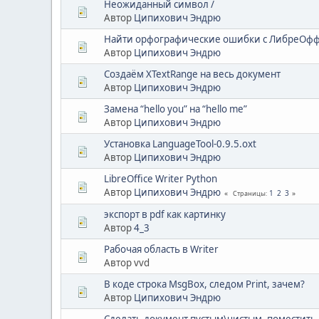
Неожиданный символ /
Автор
Ципихович Эндрю
Найти орфографические ошибки с ЛибреОф
Автор
Ципихович Эндрю
Создаём XTextRange на весь документ
Автор
Ципихович Эндрю
Замена “hello you” на “hello me”
Автор
Ципихович Эндрю
Установка LanguageTool-0.9.5.oxt
Автор
Ципихович Эндрю
LibreOffice Writer Python
Автор
Ципихович Эндрю
1
2
3
Страницы
экспорт в pdf как картинку
Автор
4_3
Рабочая область в Writer
Автор vvd
В коде строка MsgBox, следом Print, зачем?
Автор
Ципихович Эндрю
Сделать документ пустым\чистым, поместить 