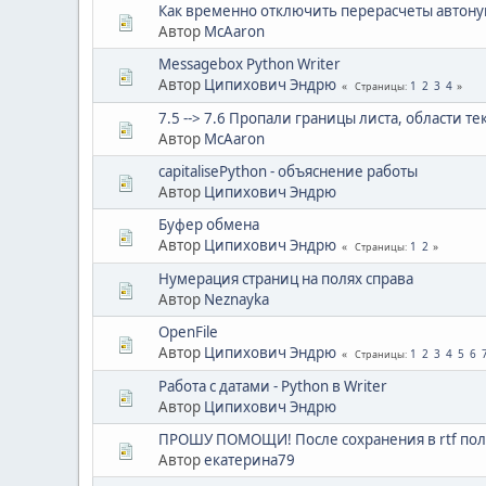
Как временно отключить перерасчеты автон
Автор
McAaron
Messagebox Python Writer
Автор
Ципихович Эндрю
1
2
3
4
Страницы
7.5 --> 7.6 Пропали границы листа, области тек
Автор
McAaron
capitalisePython - объяснение работы
Автор
Ципихович Эндрю
Буфер обмена
Автор
Ципихович Эндрю
1
2
Страницы
Нумерация страниц на полях справа
Автор
Neznayka
OpenFile
Автор
Ципихович Эндрю
1
2
3
4
5
6
Страницы
Работа с датами - Python в Writer
Автор
Ципихович Эндрю
ПРОШУ ПОМОЩИ! После сохранения в rtf пол
Автор
екатерина79