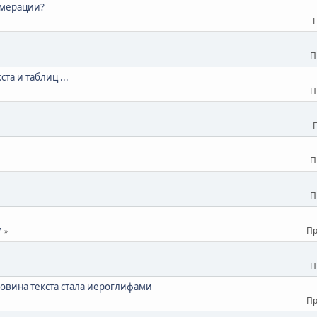
умерации?
П
ста и таблиц ...
П
П
П
Пр
7
П
овина текста стала иероглифами
Пр