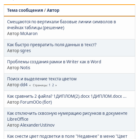
Тема сообщения
/
Автор
Смещаются по вертикали базовые линии символов в
ячейках таблицы (решение)
Автор
McAaron
Как быстро превратить поля данных в текст?
Автор
sgres
Проблемы создания рамки в Writer как в Word
Автор
Notis
Поиск и выделение текста цветом
Автор
dd4
1
2
Страницы
Как сравнить 2 файла? 1ДИПЛОМ(2).docx 1ДИПЛОМ.docx ...
Автор
ForumOOo (бот)
Как отключить сквозную нумерацию рисунков в документе
LibreOffice
Автор
AlexanderUstinov
Как снести цвет подсветки в поле "Недавнее" в меню "Цвет