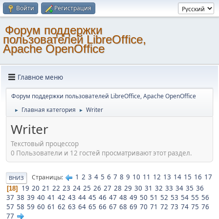
Войти
Регистрация
Форум поддержки
пользователей LibreOffice,
Apache OpenOffice
Главное меню
Форум поддержки пользователей LibreOffice, Apache OpenOffice
Главная категория
Writer
►
►
Writer
Текстовый процессор
0 Пользователи и 12 гостей просматривают этот раздел.
1
2
3
4
5
6
7
8
9
10
11
12
13
14
15
16
17
Страницы
ВНИЗ
19
20
21
22
23
24
25
26
27
28
29
30
31
32
33
34
35
36
18
37
38
39
40
41
42
43
44
45
46
47
48
49
50
51
52
53
54
55
56
57
58
59
60
61
62
63
64
65
66
67
68
69
70
71
72
73
74
75
76
77