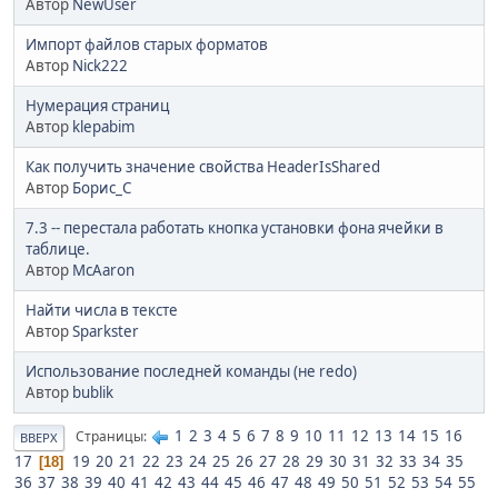
Автор
NewUser
Импорт файлов старых форматов
Автор
Nick222
Нумерация страниц
Автор
klepabim
Как получить значение свойства HeaderIsShared
Автор
Борис_С
7.3 -- перестала работать кнопка установки фона ячейки в
таблице.
Автор
McAaron
Найти числа в тексте
Автор
Sparkster
Использование последней команды (не redo)
Автор
bublik
1
2
3
4
5
6
7
8
9
10
11
12
13
14
15
16
Страницы
ВВЕРХ
17
19
20
21
22
23
24
25
26
27
28
29
30
31
32
33
34
35
18
36
37
38
39
40
41
42
43
44
45
46
47
48
49
50
51
52
53
54
55