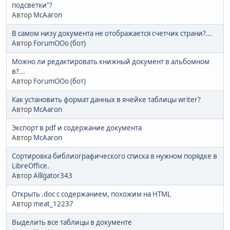
подсветки"?
Автор
McAaron
В самом низу документа не отображается счетчик страни?...
Автор
ForumOOo (бот)
Можно ли редактировать книжный документ в альбомном
в?...
Автор
ForumOOo (бот)
Как установить формат данных в ячейке таблицы writer?
Автор
McAaron
Экспорт в pdf и содержание документа
Автор
McAaron
Сортировка библиографического списка в нужном порядке в
LibreOffice.
Автор
Alllgator343
Открыть .doc с содержанием, похожим на HTML
Автор
meat_12237
Выделить все таблицы в документе