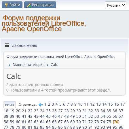
Войти
Регистрация
Форум поддержки
пользователей LibreOffice,
Apache OpenOffice
Главное меню
Форум поддержки пользователей LibreOffice, Apache OpenOffice
Главная категория
Calc
►
►
Calc
Редактор электронных таблиц
0 Пользователи и 4 гостей просматривают этот раздел.
1
2
3
4
5
6
7
8
9
10
11
12
13
14
15
16
17
Страницы
ВНИЗ
18
19
20
21
22
23
24
25
26
27
28
29
30
31
32
33
34
35
36
37
38
39
40
41
42
43
44
45
46
47
48
49
50
51
52
53
54
55
56
57
58
59
60
61
62
63
64
65
66
67
68
69
70
71
72
73
74
75
76
77
78
79
80
81
82
83
84
85
86
87
88
89
90
91
92
93
94
95
96