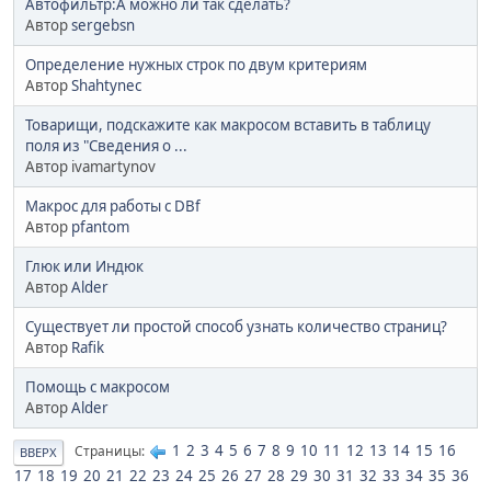
Автофильтр:А можно ли так сделать?
Автор
sergebsn
Определение нужных строк по двум критериям
Автор
Shahtynec
Товарищи, подскажите как макросом вставить в таблицу
поля из "Сведения о ...
Автор ivamartynov
Макрос для работы с DBf
Автор
pfantom
Глюк или Индюк
Автор
Alder
Существует ли простой способ узнать количество страниц?
Автор
Rafik
Помощь с макросом
Автор
Alder
1
2
3
4
5
6
7
8
9
10
11
12
13
14
15
16
Страницы
ВВЕРХ
17
18
19
20
21
22
23
24
25
26
27
28
29
30
31
32
33
34
35
36