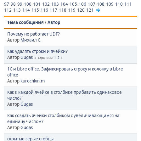
97
98
99
100
101
102
103
104
105
106
107
108
109
110
111
112
113
114
115
116
117
118
119
120
121
Тема сообщения
/
Автор
Почему не работает UDF?
Автор
Михаил С.
Как удалять строки и ячейки?
Автор
Gugas
1
2
Страницы
1С и Libre office. Зафиксировать строку и колонку в Libre
office
Автор
kurochkin.m
Как к каждой ячейке в столбике прибавить одинаковое
число?
Автор
Gugas
Как создать ячейки столбиком с увеличивающимся на
единицу числом?
Автор
Gugas
скрытые серые стобцы