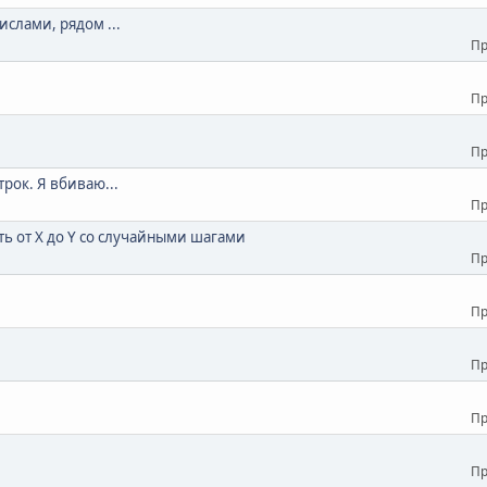
ислами, рядом ...
Пр
Пр
Пр
трок. Я вбиваю...
Пр
ь от X до Y со случайными шагами
Пр
Пр
Пр
Пр
Пр