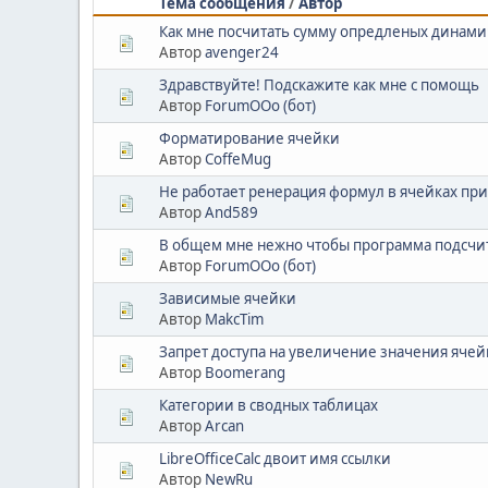
Тема сообщения
/
Автор
Как мне посчитать сумму опредленых динам
Автор
avenger24
Здравствуйте! Подскажите как мне с помощь
Автор
ForumOOo (бот)
Форматирование ячейки
Автор
CoffeMug
Не работает ренерация формул в ячейках при
Автор
And589
В общем мне нежно чтобы программа подсчит
Автор
ForumOOo (бот)
Зависимые ячейки
Автор
MakcTim
Запрет доступа на увеличение значения ячей
Автор
Boomerang
Категории в сводных таблицах
Автор
Arcan
LibreOfficeCalc двоит имя ссылки
Автор
NewRu