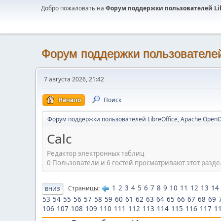
Добро пожаловать на
Форум поддержки пользователей Libr
Форум поддержки пользователей 
7 августа 2026, 21:42
Начало
Поиск
Форум поддержки пользователей LibreOffice, Apache OpenO
Calc
Редактор электронных таблиц
0 Пользователи и 6 гостей просматривают этот разде
1
2
3
4
5
6
7
8
9
10
11
12
13
14
Страницы
ВНИЗ
53
54
55
56
57
58
59
60
61
62
63
64
65
66
67
68
69
106
107
108
109
110
111
112
113
114
115
116
117
1