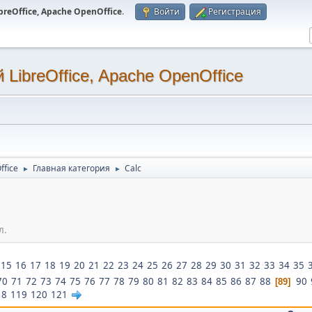
eOffice, Apache OpenOffice
.
Войти
Регистрация
LibreOffice, Apache OpenOffice
ffice
Главная категория
Calc
►
►
л.
15
16
17
18
19
20
21
22
23
24
25
26
27
28
29
30
31
32
33
34
35
70
71
72
73
74
75
76
77
78
79
80
81
82
83
84
85
86
87
88
90
89
18
119
120
121