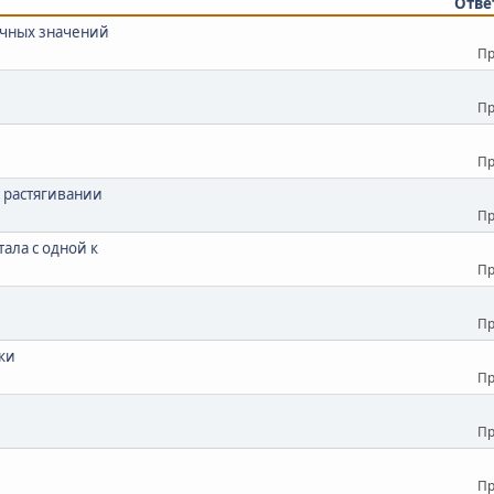
Отве
ичных значений
Пр
Пр
Пр
 растягивании
Пр
ала с одной к
Пр
Пр
ки
Пр
Пр
Пр