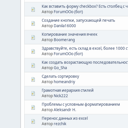
Как вставить форму checkbox? Есть столбец с ч
Автор
ForumOOo (бот)
Создание кнопки, запускающей печать
Автор
Danila16000
Копирование значения ячеек
Автор
Boomerang
Здравствуйте, есть склад в excel, более 1000 с
Автор
ForumOOo (бот)
Как создать возрастающую последовательност
Автор
Go_Sha
Сделать сортировку
Автор
homeandriy
Грамотная иерархия стилей
Автор
Nick222
Проблемы с условным форматированием
Автор
Aleksandr H.
Перенос данных из excel
Автор
rezchik