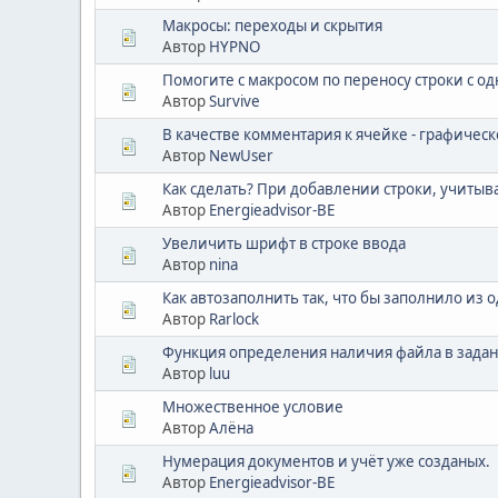
Макросы: переходы и скрытия
Автор
HYPNO
Помогите с макросом по переносу строки с од
Автор
Survive
В качестве комментария к ячейке - графичес
Автор
NewUser
Как сделать? При добавлении строки, учитыва
Автор
Energieadvisor-BE
Увеличить шрифт в строке ввода
Автор
nina
Как автозаполнить так, что бы заполнило из 
Автор
Rarlock
Функция определения наличия файла в задан
Автор
luu
Множественное условие
Автор
Алёна
Нумерация документов и учёт уже созданых.
Автор
Energieadvisor-BE