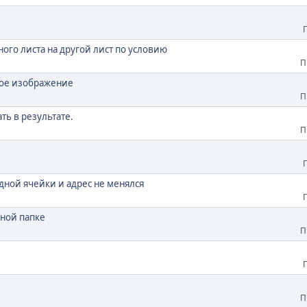
ного листа на другой лист по условию
П
кое изображение
П
ть в результате.
П
одной ячейки и адрес не менялся
ной папке
П
П