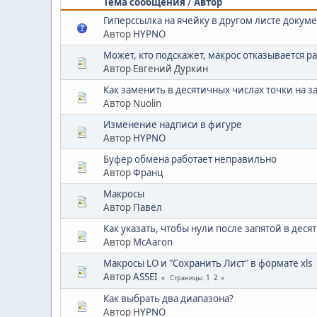
Тема сообщения
/
Автор
Гиперссылка на ячейку в другом листе докуме
Автор
HYPNO
Может, кто подскажет, макрос отказывается 
Автор Евгений Дуркин
Как заменить в десятичных числах точки на з
Автор Nuolin
Изменение надписи в фигуре
Автор
HYPNO
Буфер обмена работает неправильно
Автор
Франц
Макросы
Автор
Павел
Как указать, чтобы нули после запятой в дес
Автор
McAaron
Макросы LO и "Сохранить Лист" в формате xls
Автор
ASSEI
1
2
Страницы
Как выбрать два диапазона?
Автор
HYPNO