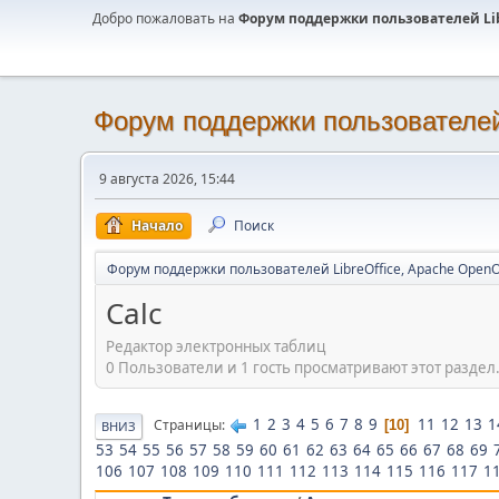
Добро пожаловать на
Форум поддержки пользователей Libr
Форум поддержки пользователей 
9 августа 2026, 15:44
Начало
Поиск
Форум поддержки пользователей LibreOffice, Apache OpenO
Calc
Редактор электронных таблиц
0 Пользователи и 1 гость просматривают этот раздел
1
2
3
4
5
6
7
8
9
11
12
13
1
Страницы
10
ВНИЗ
53
54
55
56
57
58
59
60
61
62
63
64
65
66
67
68
69
106
107
108
109
110
111
112
113
114
115
116
117
1