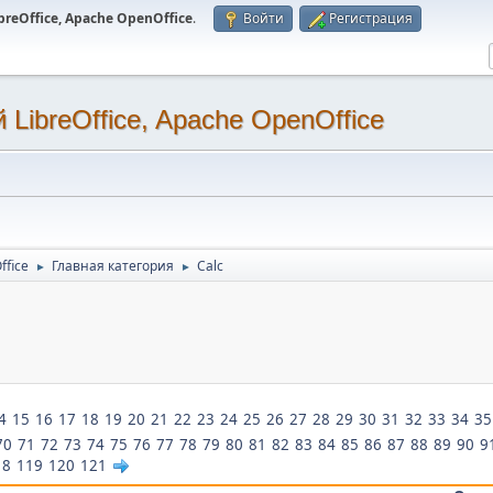
eOffice, Apache OpenOffice
.
Войти
Регистрация
LibreOffice, Apache OpenOffice
ffice
Главная категория
Calc
►
►
.
4
15
16
17
18
19
20
21
22
23
24
25
26
27
28
29
30
31
32
33
34
35
70
71
72
73
74
75
76
77
78
79
80
81
82
83
84
85
86
87
88
89
90
9
18
119
120
121