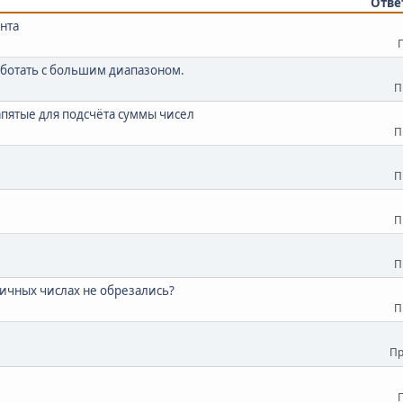
Отве
нта
работать с большим диапазоном.
П
апятые для подсчёта суммы чисел
П
П
П
П
ятичных числах не обрезались?
П
Пр