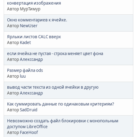
конвертация изображения
Автор МурТимур
Окно комментариев к ячейке.
Автор
NewUser
Ярлыки листов CALC вверх
Автор
Kadet
если ячейка не пустая - строка меняет цвет фона
Автор
Алекссандр
Размер файла ods
Автор
luu
вывод части текста из одной ячейки в другую
Автор
Алекссандр
Как суммировать данные по одинаковым критериям?
Автор
SadDruid
Невозможно создать файл блокировки с монопольным
доступом LibreOffice
Автор
FaceHoof