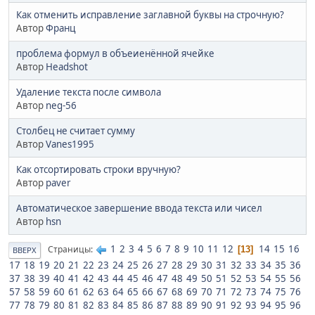
Как отменить исправление заглавной буквы на строчную?
Автор
Франц
проблема формул в объеиенённой ячейке
Автор
Headshot
Удаление текста после символа
Автор
neg-56
Столбец не считает сумму
Автор
Vanes1995
Как отсортировать строки вручную?
Автор
paver
Автоматическое завершение ввода текста или чисел
Автор
hsn
1
2
3
4
5
6
7
8
9
10
11
12
14
15
16
Страницы
13
ВВЕРХ
17
18
19
20
21
22
23
24
25
26
27
28
29
30
31
32
33
34
35
36
37
38
39
40
41
42
43
44
45
46
47
48
49
50
51
52
53
54
55
56
57
58
59
60
61
62
63
64
65
66
67
68
69
70
71
72
73
74
75
76
77
78
79
80
81
82
83
84
85
86
87
88
89
90
91
92
93
94
95
96