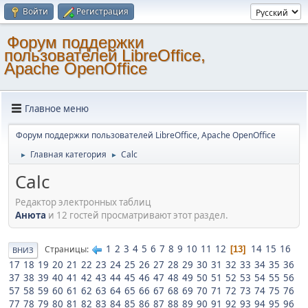
Войти
Регистрация
Форум поддержки
пользователей LibreOffice,
Apache OpenOffice
Главное меню
Форум поддержки пользователей LibreOffice, Apache OpenOffice
Главная категория
Calc
►
►
Calc
Редактор электронных таблиц
Анюта
и 12 гостей просматривают этот раздел.
1
2
3
4
5
6
7
8
9
10
11
12
14
15
16
Страницы
13
ВНИЗ
17
18
19
20
21
22
23
24
25
26
27
28
29
30
31
32
33
34
35
36
37
38
39
40
41
42
43
44
45
46
47
48
49
50
51
52
53
54
55
56
57
58
59
60
61
62
63
64
65
66
67
68
69
70
71
72
73
74
75
76
77
78
79
80
81
82
83
84
85
86
87
88
89
90
91
92
93
94
95
96