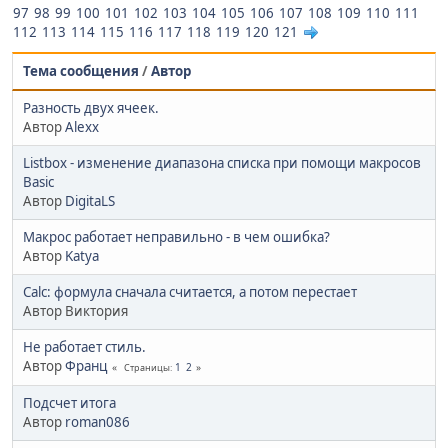
97
98
99
100
101
102
103
104
105
106
107
108
109
110
111
112
113
114
115
116
117
118
119
120
121
Тема сообщения
/
Автор
Разность двух ячеек.
Автор
Alexx
Listbox - изменение диапазона списка при помощи макросов
Basic
Автор
DigitaLS
Макрос работает неправильно - в чем ошибка?
Автор
Katya
Calc: формула сначала считается, а потом перестает
Автор Виктория
Не работает стиль.
Автор
Франц
1
2
Страницы
Подсчет итога
Автор
roman086