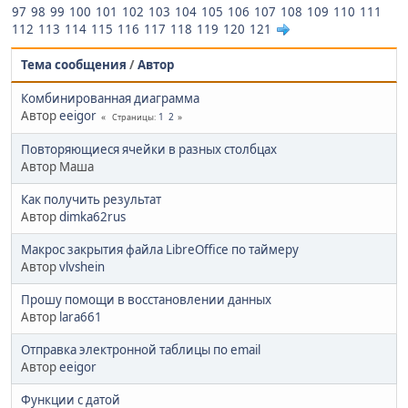
97
98
99
100
101
102
103
104
105
106
107
108
109
110
111
112
113
114
115
116
117
118
119
120
121
Тема сообщения
/
Автор
Комбинированная диаграмма
Автор
eeigor
1
2
Страницы
Повторяющиеся ячейки в разных столбцах
Автор Маша
Как получить результат
Автор
dimka62rus
Макрос закрытия файла LibreOffice по таймеру
Автор
vlvshein
Прошу помощи в восстановлении данных
Автор
lara661
Отправка электронной таблицы по email
Автор
eeigor
Функции с датой