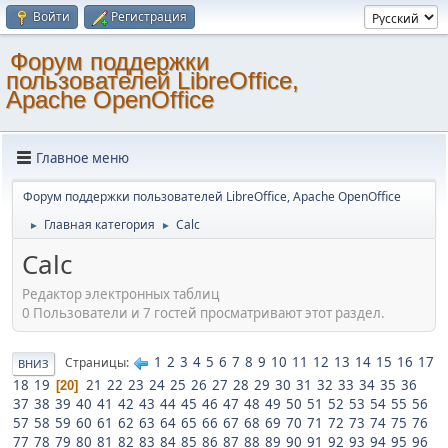
Войти
Регистрация
Форум поддержки
пользователей LibreOffice,
Apache OpenOffice
Главное меню
Форум поддержки пользователей LibreOffice, Apache OpenOffice
Главная категория
Calc
►
►
Calc
Редактор электронных таблиц
0 Пользователи и 7 гостей просматривают этот раздел.
1
2
3
4
5
6
7
8
9
10
11
12
13
14
15
16
17
Страницы
ВНИЗ
18
19
21
22
23
24
25
26
27
28
29
30
31
32
33
34
35
36
20
37
38
39
40
41
42
43
44
45
46
47
48
49
50
51
52
53
54
55
56
57
58
59
60
61
62
63
64
65
66
67
68
69
70
71
72
73
74
75
76
77
78
79
80
81
82
83
84
85
86
87
88
89
90
91
92
93
94
95
96