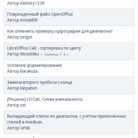
Автор Aleksey1239
Поврежденный файл OpenOffice
Автор
AnnaMIR
Как отменить проверку орфографии для диапазона?
Автор
eeigor
LibreOffice Calc - сортировка по цвету
Автор
Mosoblles
1
2
Страницы
Условное форматирование
Автор
Barakuza
Замена второго пробела с конца
Автор
klepabim
[Решено] LO Calc. Снова уникальность
Автор
ost
Выпадающий список из диапазона, с учётом применённых
стилей в ячейках.
Автор
ximik