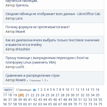
научиться таблицам.
Автор
Зритель
Сводная таблица не отображает всех данных - LibreOffice Calc
Автор
Larix
Почему формула не протягивается вниз?
Автор
ИванК
Как из диапазона ячеек выбрать только текстовое значение
и вывести его в ячейку
Автор
drkoshkin
Прошу помощи с вынужденным переездом с Excel на
платформу Linux (заменить VBA)
Автор
LuchS
Сравнение и распределение строк
Автор
Reweb
1
2
Страницы
1
2
3
4
5
6
7
8
9
10
11
12
13
14
15
16
Страницы
ВВЕРХ
17
18
19
21
22
23
24
25
26
27
28
29
30
31
32
33
34
35
20
36
37
38
39
40
41
42
43
44
45
46
47
48
49
50
51
52
53
54
55
56
57
58
59
60
61
62
63
64
65
66
67
68
69
70
71
72
73
74
75