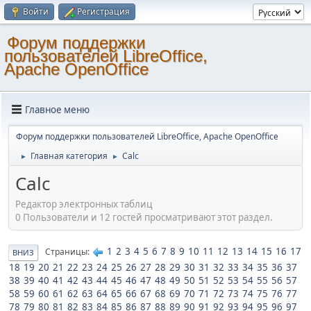
Войти
Регистрация
Форум поддержки
пользователей LibreOffice,
Apache OpenOffice
Главное меню
Форум поддержки пользователей LibreOffice, Apache OpenOffice
Главная категория
Calc
►
►
Calc
Редактор электронных таблиц
0 Пользователи и 12 гостей просматривают этот раздел.
1
2
3
4
5
6
7
8
9
10
11
12
13
14
15
16
17
Страницы
ВНИЗ
18
19
20
21
22
23
24
25
26
27
28
29
30
31
32
33
34
35
36
37
38
39
40
41
42
43
44
45
46
47
48
49
50
51
52
53
54
55
56
57
58
59
60
61
62
63
64
65
66
67
68
69
70
71
72
73
74
75
76
77
78
79
80
81
82
83
84
85
86
87
88
89
90
91
92
93
94
95
96
97