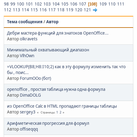
98
99
100
101
102
103
104
105
106
107
109
110
111
108
112
113
114
115
116
117
118
119
120
121
Тема сообщения
/
Автор
Дебри мастера функций для знатоков OpenOffice...
Автор
olkravets
Минимальный охватывающий диапазон
Автор
VlhOwn
=VLOOKUP(B8;H8:I10;2) как в эту формулу изменить так что
бы , поис...
Автор
ForumOOo (бот)
openoffice , простая таблица нужна одна формула
Автор
DimaDOLG
из OpenOffice Calc в HTML пропадают границы таблицы
Автор
sergey3
1
2
Страницы
Арифметическая прогрессия для формул
Автор
offiseqqq