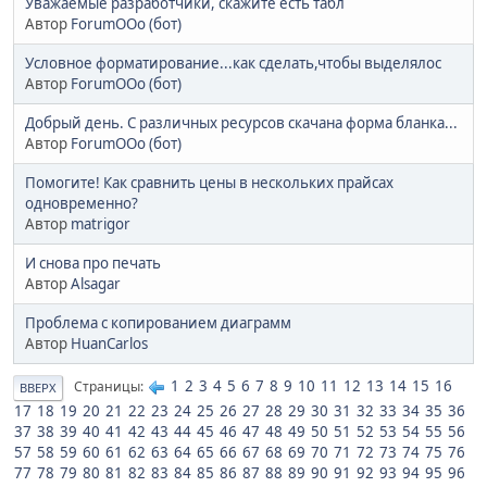
Уважаемые разработчики, скажите есть табл
Автор
ForumOOo (бот)
Условное форматирование...как сделать,чтобы выделялос
Автор
ForumOOo (бот)
Добрый день. С различных ресурсов скачана форма бланка...
Автор
ForumOOo (бот)
Помогите! Как сравнить цены в нескольких прайсах
одновременно?
Автор
matrigor
И снова про печать
Автор
Alsagar
Проблема с копированием диаграмм
Автор
HuanCarlos
1
2
3
4
5
6
7
8
9
10
11
12
13
14
15
16
Страницы
ВВЕРХ
17
18
19
20
21
22
23
24
25
26
27
28
29
30
31
32
33
34
35
36
37
38
39
40
41
42
43
44
45
46
47
48
49
50
51
52
53
54
55
56
57
58
59
60
61
62
63
64
65
66
67
68
69
70
71
72
73
74
75
76
77
78
79
80
81
82
83
84
85
86
87
88
89
90
91
92
93
94
95
96