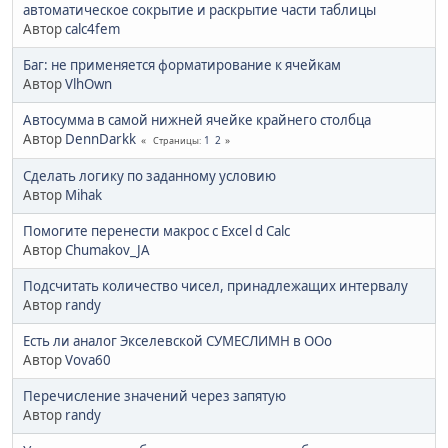
автоматическое сокрытие и раскрытие части таблицы
Автор
calc4fem
Баг: не применяется форматирование к ячейкам
Автор
VlhOwn
Автосумма в самой нижней ячейке крайнего столбца
Автор
DennDarkk
1
2
Страницы
Сделать логику по заданному условию
Автор
Mihak
Помогите перенести макрос с Excel d Calc
Автор
Chumakov_JA
Подсчитать количество чисел, принадлежащих интервалу
Автор
randy
Есть ли аналог Экселевской СУМЕСЛИМН в ООо
Автор
Vova60
Перечисление значений через запятую
Автор
randy