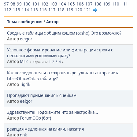
97
98
99
100
101
102
103
104
105
106
107
108
109
110
111
112
113
114
115
116
117
118
119
120
121
Тема сообщения
/
Автор
Сводные таблицы с общим кэшем (cashe). Это возможно?
Автор
eeigor
Условное форматирование или фильтрация строки с
несколькими условиями сразу?
Автор
Mric
1
2
3
4
Страницы
Как последовательно сохранять результаты авторасчета
LibreOfficeCalc в таблицу?
Автор
Tigrik
Пропадают примечания к ячейкам
Автор
eeigor
Здравствуйте! Подскажите что за настройка...
Автор
ForumOOo (бот)
реакция медленная на клики, нажатия
Автор
nnk