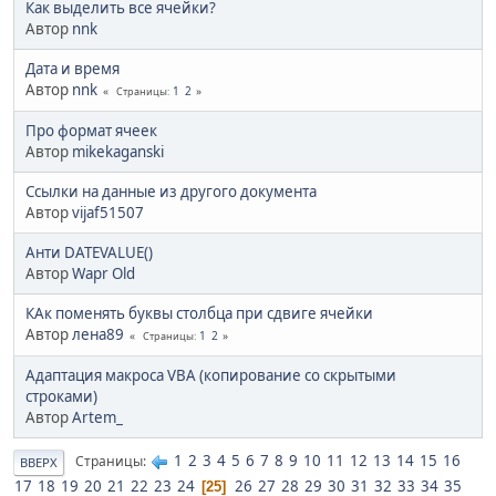
Как выделить все ячейки?
Автор
nnk
Дата и время
Автор
nnk
1
2
Страницы
Про формат ячеек
Автор
mikekaganski
Ссылки на данные из другого документа
Автор
vijaf51507
Анти DATEVALUE()
Автор
Wapr Old
КАк поменять буквы столбца при сдвиге ячейки
Автор
лена89
1
2
Страницы
Адаптация макроса VBA (копирование со скрытыми
строками)
Автор
Artem_
1
2
3
4
5
6
7
8
9
10
11
12
13
14
15
16
Страницы
ВВЕРХ
17
18
19
20
21
22
23
24
26
27
28
29
30
31
32
33
34
35
25