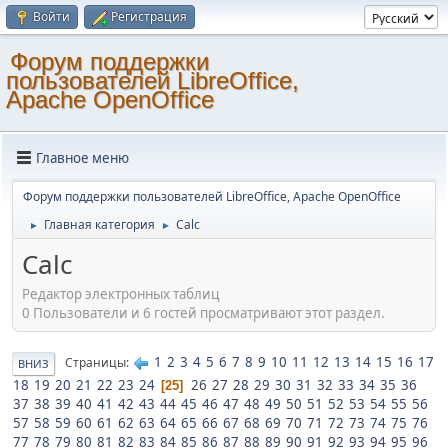
Войти
Регистрация
Форум поддержки
пользователей LibreOffice,
Apache OpenOffice
Главное меню
Форум поддержки пользователей LibreOffice, Apache OpenOffice
Главная категория
Calc
►
►
Calc
Редактор электронных таблиц
0 Пользователи и 6 гостей просматривают этот раздел.
1
2
3
4
5
6
7
8
9
10
11
12
13
14
15
16
17
Страницы
ВНИЗ
18
19
20
21
22
23
24
26
27
28
29
30
31
32
33
34
35
36
25
37
38
39
40
41
42
43
44
45
46
47
48
49
50
51
52
53
54
55
56
57
58
59
60
61
62
63
64
65
66
67
68
69
70
71
72
73
74
75
76
77
78
79
80
81
82
83
84
85
86
87
88
89
90
91
92
93
94
95
96