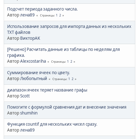
Подсчет периода заданного числа.
Автор
лена89
1
2
Страницы
Использование запросов для импорта данных из нескольких
TXT файлов
Автор
ВикторAK
[Решено] Расчитать данные из таблицы по неделям для
графика.
Автор
Alexcostariha
1
2
Страницы
Суммирование ячеек по цвету.
Автор
Любопытный
1
2
Страницы
диапазон ячеек теряет название графы
Автор
Scott
Помогите с формулой сравнения дат и внесение значения
Автор
shumihin
Функция countif для нескольких чисел сразу.
Автор
лена89