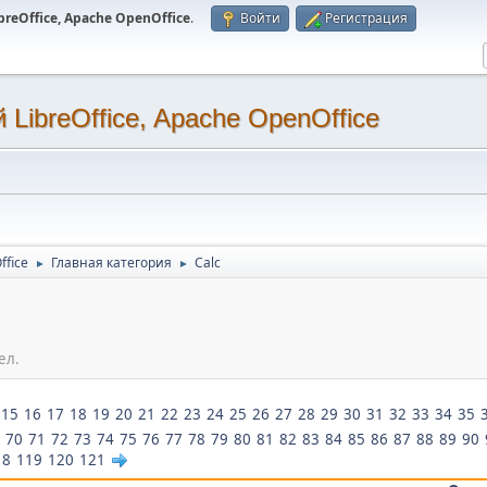
eOffice, Apache OpenOffice
.
Войти
Регистрация
LibreOffice, Apache OpenOffice
ffice
Главная категория
Calc
►
►
ел.
15
16
17
18
19
20
21
22
23
24
25
26
27
28
29
30
31
32
33
34
35
70
71
72
73
74
75
76
77
78
79
80
81
82
83
84
85
86
87
88
89
90
18
119
120
121