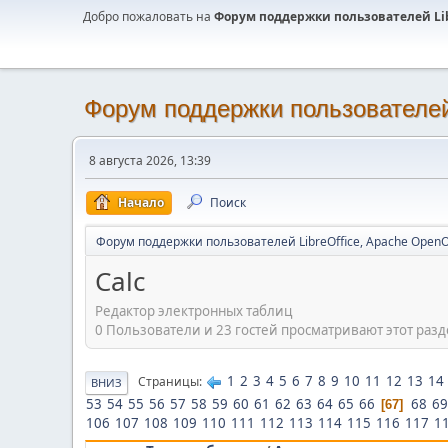
Добро пожаловать на
Форум поддержки пользователей Libr
Форум поддержки пользователей 
8 августа 2026, 13:39
Начало
Поиск
Форум поддержки пользователей LibreOffice, Apache OpenO
Calc
Редактор электронных таблиц
0 Пользователи и 23 гостей просматривают этот разд
1
2
3
4
5
6
7
8
9
10
11
12
13
14
Страницы
ВНИЗ
53
54
55
56
57
58
59
60
61
62
63
64
65
66
68
69
67
106
107
108
109
110
111
112
113
114
115
116
117
1