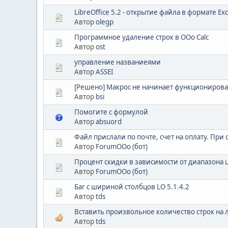
LibreOffice 5.2 - открытие файла в формате Ex
Автор
olegp
Программное удаление строк в OOo Calc
Автор
ost
управление названиеями
Автор
ASSEI
[Решено] Макрос не начинает функционироват
Автор
bsi
Помогите с формулой
Автор
absuord
Файл прислали по почте, счет на оплату. При 
Автор
ForumOOo (бот)
Процент скидки в зависимости от диапазона 
Автор
ForumOOo (бот)
Баг с шириной столбцов LO 5.1.4.2
Автор
tds
Вставить произвольное количество строк на л
Автор
tds