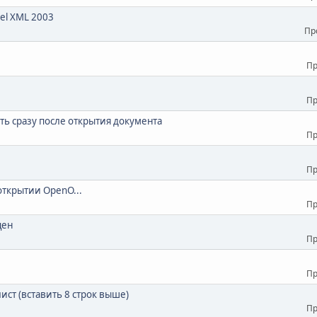
cel XML 2003
Пр
Пр
Пр
ь сразу после открытия документа
Пр
Пр
открытии OpenO...
Пр
цен
Пр
Пр
ист (вставить 8 строк выше)
Пр