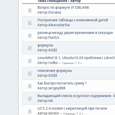
Тема сообщения
/
Автор
Вопрос по формуле IF ISBLANK
Автор
Doriana
Построение таблицы с изменяемой датой
Автор
Alexcostariha
разница между двумя временами в секундах
Автор
FeelUs
формулы
Автор
ASSEI
LinuxMint18.1, Ubuntu16.04 проблема с LibreOf
Автор
rudko
1
2
Страницы
пояснение формулы
Автор
ASSEI
Как быстро посчитать сумму ?
Автор
sergey888
Выпадающий список и русское содержимое. 
Автор
ink
LO 5.2.4 косяки с кириллицей при печати
Автор denkin
1
2
Страницы