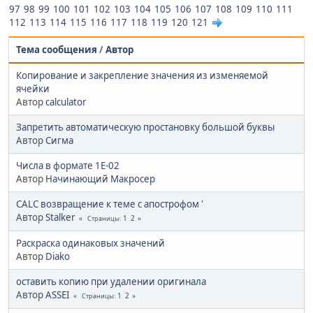
97
98
99
100
101
102
103
104
105
106
107
108
109
110
111
112
113
114
115
116
117
118
119
120
121
Тема сообщения
/
Автор
Копирование и закрепление значения из изменяемой
ячейки
Автор
calculator
Запретить автоматическую простановку большой буквы
Автор
Сигма
Числа в формате 1E-02
Автор
Начинающий Макросер
CАLC возвращение к теме с апострофом '
Автор
Stalker
1
2
Страницы
Раскраска одинаковых значений
Автор
Diako
оставить копию при удалении оригинала
Автор
ASSEI
1
2
Страницы