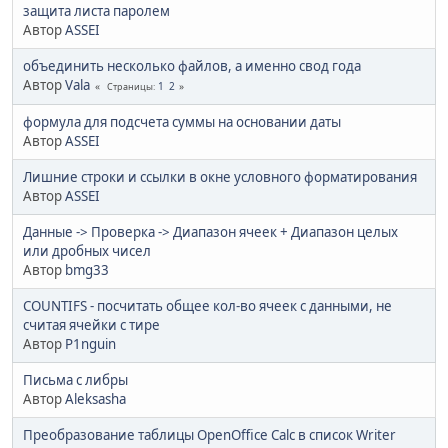
защита листа паролем
Автор
ASSEI
объединить несколько файлов, а именно свод года
Автор
Vala
1
2
Страницы
формула для подсчета суммы на основании даты
Автор
ASSEI
Лишние строки и ссылки в окне условного форматирования
Автор
ASSEI
Данные -> Проверка -> Диапазон ячеек + Диапазон целых
или дробных чисел
Автор
bmg33
COUNTIFS - посчитать общее кол-во ячеек с данными, не
считая ячейки с тире
Автор
P1nguin
Письма с либры
Автор
Aleksasha
Преобразование таблицы OpenOffice Calc в список Writer