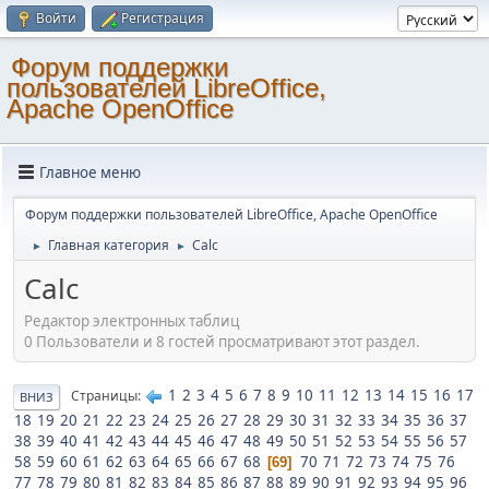
Войти
Регистрация
Форум поддержки
пользователей LibreOffice,
Apache OpenOffice
Главное меню
Форум поддержки пользователей LibreOffice, Apache OpenOffice
Главная категория
Calc
►
►
Calc
Редактор электронных таблиц
0 Пользователи и 8 гостей просматривают этот раздел.
1
2
3
4
5
6
7
8
9
10
11
12
13
14
15
16
17
Страницы
ВНИЗ
18
19
20
21
22
23
24
25
26
27
28
29
30
31
32
33
34
35
36
37
38
39
40
41
42
43
44
45
46
47
48
49
50
51
52
53
54
55
56
57
58
59
60
61
62
63
64
65
66
67
68
70
71
72
73
74
75
76
69
77
78
79
80
81
82
83
84
85
86
87
88
89
90
91
92
93
94
95
96