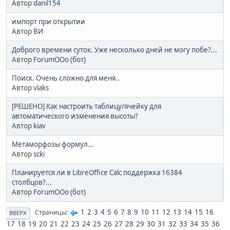
Автор
danil154
импорт при открытии
Автор
ВИ
Доброго времени суток. Уже несколько дней не могу побе?...
Автор
ForumOOo (бот)
Поиск. Очень сложно для меня..
Автор
vlaks
[РЕШЕНО] Как настроить таблицу/ячейку для
автоматического изменения высоты?
Автор
kiav
Метаморфозы формул...
Автор
scki
Планируется ли в LibreOffice Calc поддержка 16384
столбцов?...
Автор
ForumOOo (бот)
1
2
3
4
5
6
7
8
9
10
11
12
13
14
15
16
Страницы
ВВЕРХ
17
18
19
20
21
22
23
24
25
26
27
28
29
30
31
32
33
34
35
36